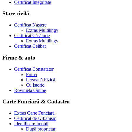
Certificat Integritate
Stare civilă
Certificat Naștere
Extras Multilingv
Certificat Căsătorie
Extras Multilingv
Certificat Celibat
Firme & auto
Certificat Constatator
Firmă
Persoană Fizică
Cu Istoric
Rovinietă Online
Carte Funciară & Cadastru
Extras Carte Funciară
Certificat de Urbanism
Identificare Imobil
După proprietar