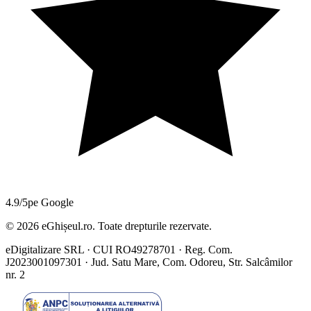
4.9/5
pe Google
©
2026
eGhișeul.ro. Toate drepturile rezervate.
eDigitalizare SRL · CUI RO49278701 · Reg. Com.
J2023001097301 · Jud. Satu Mare, Com. Odoreu, Str. Salcâmilor
nr. 2