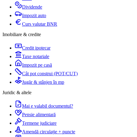
Dividende
Impozit auto
Curs valutar BNR
Imobiliare & credite
Credit ipotecar
Taxe notariale
Impozit pe casă
Cât pot construi (POT/CUT)
Jugăr & stânjen în mp
Juridic & altele
Mai e valabil documentul?
Pensie alimentară
Termene judiciare
Amendă circulație + puncte