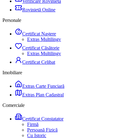
Verificare Rovinietă
Rovinietă Online
Personale
Certificat Naștere
Extras Multilingv
Certificat Căsătorie
Extras Multilingv
Certificat Celibat
Imobiliare
Extras Carte Funciară
Extras Plan Cadastral
Comerciale
Certificat Constatator
Firmă
Persoană Fizică
Cu Istoric