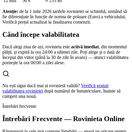
12 luni
50 €
≈ 255 lei
Atenție:
de la 1 iulie 2026 tarifele rovinietei se schimbă, urmând să
fie diferențiate în funcție de norma de poluare (Euro) a vehiculului.
Verifică prețul actualizat la finalizarea comenzii.
Când începe valabilitatea
Dacă alegi ziua de azi, rovinieta este
activă imediat
, din momentul
plății, și expiră la ora 24:00 a ultimei zile. Poți alege și o dată de
început din viitor (până la 30 de zile în avans) — atunci valabilitatea
pornește la ora 00:00 a zilei alese.
Nu ești sigur dacă mai ai rovinietă validă?
Verifică gratuit
valabilitatea rovinietei
după numărul de înmatriculare, înainte să
cumperi una nouă.
Întrebări frecvente
Întrebări Frecvente — Rovinieta Online
Răspunsuri la cele mai comune întrebări — apasă pe oricare pentru