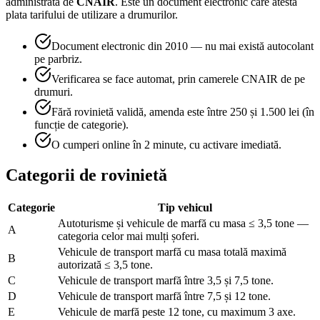
administrată de
CNAIR
. Este un document electronic care atestă
plata tarifului de utilizare a drumurilor.
Document electronic din 2010 — nu mai există autocolant
pe parbriz.
Verificarea se face automat, prin camerele CNAIR de pe
drumuri.
Fără rovinietă validă, amenda este între 250 și 1.500 lei (în
funcție de categorie).
O cumperi online în 2 minute, cu activare imediată.
Categorii de rovinietă
Categorie
Tip vehicul
Autoturisme și vehicule de marfă cu masa ≤ 3,5 tone —
A
categoria celor mai mulți șoferi.
Vehicule de transport marfă cu masa totală maximă
B
autorizată ≤ 3,5 tone.
C
Vehicule de transport marfă între 3,5 și 7,5 tone.
D
Vehicule de transport marfă între 7,5 și 12 tone.
E
Vehicule de marfă peste 12 tone, cu maximum 3 axe.