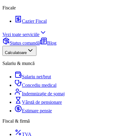
Fiscale
Cazier Fiscal
Vezi toate serviciile
Status comandă
Blog
Calculatoare
Salariu & muncă
Salariu net/brut
Concediu medical
Indemnizație de șomaj
Vârstă de pensionare
Estimare pensie
Fiscal & firmă
TVA