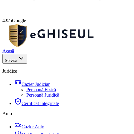
4.9/5
Google
Acasă
Servicii
Juridice
Cazier Judiciar
Persoană Fizică
Persoană Juridică
Certificat Integritate
Auto
Cazier Auto