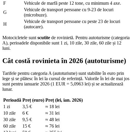
F
Vehicule de marfă peste 12 tone, cu minimum 4 axe.
Vehicule de transport persoane cu 9-23 de locuri
G
(microbuze).
Vehicule de transport persoane cu peste 23 de locuri
H
(autocare).
Motocicletele sunt
scutite
de rovinietă. Pentru autoturisme (categoria
A), perioadele disponibile sunt 1 zi, 10 zile, 30 zile, 60 zile și 12
luni.
Cât costă rovinieta în 2026 (autoturisme)
Tarifele pentru categoria A (autoturisme) sunt stabilite în euro prin
lege și se plătesc în lei la cursul de referință. Valorile în lei de mai jos
sunt pentru ianuarie 2026 (1 EUR = 5,0963 lei) și se actualizează
lunar.
Perioadă
Preț (euro)
Preț (lei, ian. 2026)
1 zi
3,5 €
≈ 18 lei
10 zile
6 €
≈ 31 lei
30 zile
9,5 €
≈ 48 lei
60 zile
15 €
≈ 76 lei