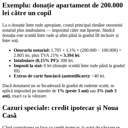
Exemplu: donație apartament de 200.000
lei către un copil
La o donație între rude apropiate, costul principal rămâne onorariul
notarial plus intabularea — impozitul către stat lipsește, fiindcă
donația este scutită între rude și afini până la gradul III inclusiv și
între soți.
Onorariu notarial:
1.705 + 1,1% × (200.000 − 100.000) =
2.805 lei, plus TVA 21% ≈
3.394 lei
.
Intabulare (0,15% PF):
300 lei.
Impozit la stat:
0 lei (donație scutită între rude până la gradul
III).
Extras de carte funciară (autentificare):
~40 lei.
Dacă donatarul nu se încadrează în gradul de rudenie scutit, se
aplică impozitul pe transfer de
1% (peste 3 ani)
sau
3% (sub 3
ani)
, exact ca la vânzare.
Cazuri speciale: credit ipotecar și Noua
Casă
Când cumpărarea se face cu credit ipotecar, la actul de vânzare se