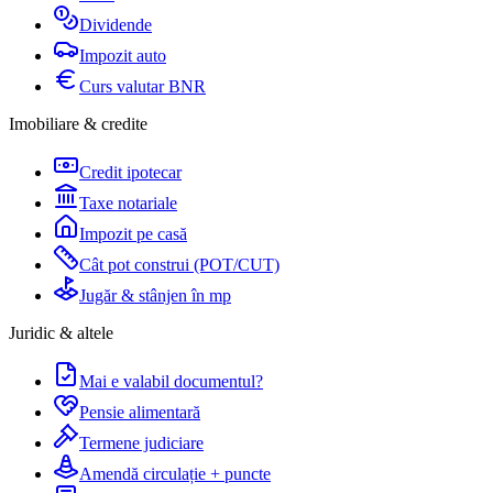
Dividende
Impozit auto
Curs valutar BNR
Imobiliare & credite
Credit ipotecar
Taxe notariale
Impozit pe casă
Cât pot construi (POT/CUT)
Jugăr & stânjen în mp
Juridic & altele
Mai e valabil documentul?
Pensie alimentară
Termene judiciare
Amendă circulație + puncte