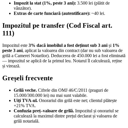
Impozit la stat (1%, peste 3 ani):
3.500 lei (plătit de
vânzător).
Extras de carte funciară (autentificare):
~40 lei.
Impozitul pe transfer (Cod Fiscal art.
111)
Impozitul este
3% dacă imobilul a fost deținut sub 3 ani
și
1%
peste 3 ani
, aplicat la valoarea din contract (dar nu sub valoarea de
grilă a Camerei Notarilor). Deducerea de 450.000 lei a fost eliminată
— impozitul se aplică de la primul leu. Notarul îl calculează, reține
și virează.
Greșeli frecvente
Grilă veche.
Cifrele din OMJ 46/C/2011 (praguri de
15.000/300.000 lei) nu mai sunt valabile.
Uiți TVA-ul.
Onorariul din grilă este net; clientul plătește
+21% TVA.
Confuzia preț–valoare de grilă.
Impozitul și onorariul se
calculează la maximul dintre prețul declarat și valoarea de
grilă notarială.