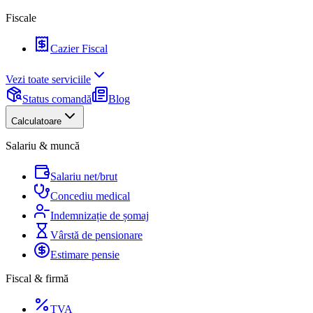
Fiscale
Cazier Fiscal
Vezi toate serviciile
Status comandă
Blog
Calculatoare
Salariu & muncă
Salariu net/brut
Concediu medical
Indemnizație de șomaj
Vârstă de pensionare
Estimare pensie
Fiscal & firmă
TVA