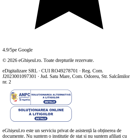
4.9/5
pe Google
©
2026
eGhișeul.ro. Toate drepturile rezervate.
eDigitalizare SRL · CUI RO49278701 · Reg. Com.
J2023001097301 · Jud. Satu Mare, Com. Odoreu, Str. Salcâmilor
nr. 2
eGhișeul.ro este un serviciu privat de asistență la obținerea de
documente. Nu suntem o instituție de stat și nu suntem afiliați cu