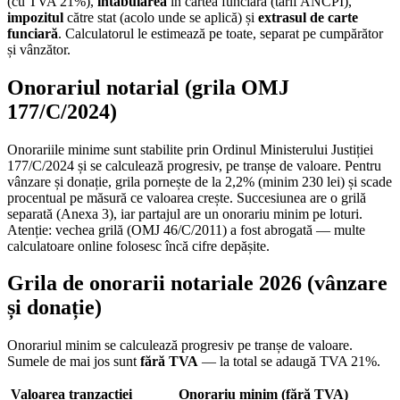
(cu TVA 21%),
intabularea
în cartea funciară (tarif ANCPI),
impozitul
către stat (acolo unde se aplică) și
extrasul de carte
funciară
. Calculatorul le estimează pe toate, separat pe cumpărător
și vânzător.
Onorariul notarial (grila OMJ
177/C/2024)
Onorariile minime sunt stabilite prin Ordinul Ministerului Justiției
177/C/2024 și se calculează progresiv, pe tranșe de valoare. Pentru
vânzare și donație, grila pornește de la 2,2% (minim 230 lei) și scade
procentual pe măsură ce valoarea crește. Succesiunea are o grilă
separată (Anexa 3), iar partajul are un onorariu minim pe loturi.
Atenție: vechea grilă (OMJ 46/C/2011) a fost abrogată — multe
calculatoare online folosesc încă cifre depășite.
Grila de onorarii notariale 2026 (vânzare
și donație)
Onorariul minim se calculează progresiv pe tranșe de valoare.
Sumele de mai jos sunt
fără TVA
— la total se adaugă TVA 21%.
Valoarea tranzacției
Onorariu minim (fără TVA)