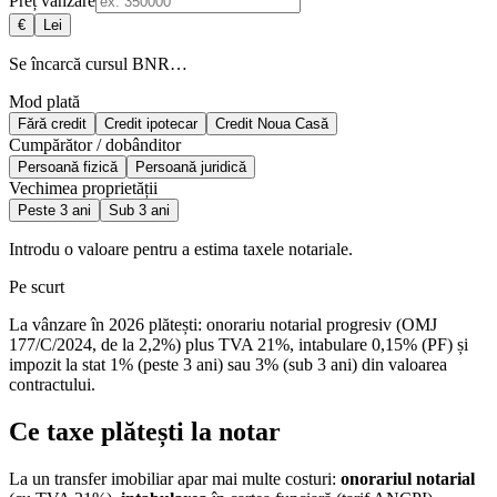
Preț vânzare
€
Lei
Se încarcă cursul BNR…
Mod plată
Fără credit
Credit ipotecar
Credit Noua Casă
Cumpărător / dobânditor
Persoană fizică
Persoană juridică
Vechimea proprietății
Peste 3 ani
Sub 3 ani
Introdu o valoare pentru a estima taxele notariale.
Pe scurt
La vânzare în 2026 plătești: onorariu notarial progresiv (OMJ
177/C/2024, de la 2,2%) plus TVA 21%, intabulare 0,15% (PF) și
impozit la stat 1% (peste 3 ani) sau 3% (sub 3 ani) din valoarea
contractului.
Ce taxe plătești la notar
La un transfer imobiliar apar mai multe costuri:
onorariul notarial