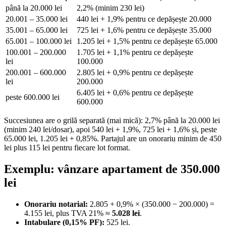
până la 20.000 lei
2,2% (minim 230 lei)
20.001 – 35.000 lei
440 lei + 1,9% pentru ce depășește 20.000
35.001 – 65.000 lei
725 lei + 1,6% pentru ce depășește 35.000
65.001 – 100.000 lei
1.205 lei + 1,5% pentru ce depășește 65.000
100.001 – 200.000
1.705 lei + 1,1% pentru ce depășește
lei
100.000
200.001 – 600.000
2.805 lei + 0,9% pentru ce depășește
lei
200.000
6.405 lei + 0,6% pentru ce depășește
peste 600.000 lei
600.000
Succesiunea are o grilă separată (mai mică): 2,7% până la 20.000 lei
(minim 240 lei/dosar), apoi 540 lei + 1,9%, 725 lei + 1,6% și, peste
65.000 lei, 1.205 lei + 0,85%. Partajul are un onorariu minim de 450
lei plus 115 lei pentru fiecare lot format.
Exemplu: vânzare apartament de 350.000
lei
Onorariu notarial:
2.805 + 0,9% × (350.000 − 200.000) =
4.155 lei, plus TVA 21% ≈
5.028 lei
.
Intabulare (0,15% PF):
525 lei.