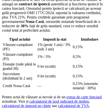
adaugă un
contract de ipotecă
autentificat și înscrierea ipotecii în
cartea funciară. Onorariul pentru ipotecă se calculează pe aceeași
grilă progresivă OMJ 177/C/2024, raportat la valoarea creditului,
plus TVA 21%. Pentru creditele garantate prin programul
guvernamental
Noua Casă
, onorariile notariale beneficiază de o
reducere de
30%
față de grila standard, ceea ce reduce sensibil
costul total al perfectării actului.
Tipul actului
Impozit la stat
Intabulare
Vânzare-cumpărare
1% (peste 3 ani) / 3%
0,15%
(PF)
(sub 3 ani)
Vânzare-cumpărare
1% / 3%
0,5%
(PJ)
Donație (rude până la
0 lei (scutit)
0,15%
gradul III)
Succesiune
0 lei (scutit)
0,15%
(dezbătută în 2 ani)
0,15% (onorariu
Credit Noua Casă
—
notarial −30%)
Pentru actul de vânzare ai nevoie și de un
extras de carte funciară
actualizat. Vezi și
calculatorul de taxă judiciară de timbru
,
calculatorul de impozit pe chirie
sau
calculatorul de TVA
.