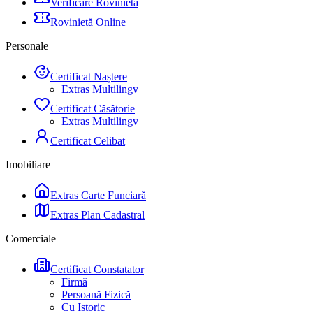
Verificare Rovinietă
Rovinietă Online
Personale
Certificat Naștere
Extras Multilingv
Certificat Căsătorie
Extras Multilingv
Certificat Celibat
Imobiliare
Extras Carte Funciară
Extras Plan Cadastral
Comerciale
Certificat Constatator
Firmă
Persoană Fizică
Cu Istoric