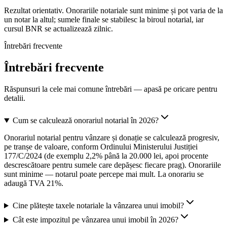
Rezultat orientativ. Onorariile notariale sunt minime și pot varia de la
un notar la altul; sumele finale se stabilesc la biroul notarial, iar
cursul BNR se actualizează zilnic.
Întrebări frecvente
Întrebări frecvente
Răspunsuri la cele mai comune întrebări — apasă pe oricare pentru
detalii.
Cum se calculează onorariul notarial în 2026?
Onorariul notarial pentru vânzare și donație se calculează progresiv,
pe tranșe de valoare, conform Ordinului Ministerului Justiției
177/C/2024 (de exemplu 2,2% până la 20.000 lei, apoi procente
descrescătoare pentru sumele care depășesc fiecare prag). Onorariile
sunt minime — notarul poate percepe mai mult. La onorariu se
adaugă TVA 21%.
Cine plătește taxele notariale la vânzarea unui imobil?
Cât este impozitul pe vânzarea unui imobil în 2026?