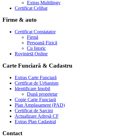
Extras Multilingv
Certificat Celibat
Firme & auto
Certificat Constatator
Firmă
Persoană Fizică
Cu Istoric
Rovinietă Online
Carte Funciară & Cadastru
Extras Carte Funciară
Certificat de Urbanism
Identificare Imobil
După proprietar
Copie Carte Funciară
Plan Amplasament (PAD)
Certificat de Sarcini
Actualizare Adresă CF
Extras Plan Cadastral
Contact