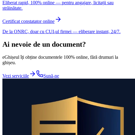
Eliberat rapid, 100% online — pentru angajare, licitații sau
străinătate.
Certificat constatator online
De la ONRC, doar cu CUI-ul firmei — eliberare instant, 24/7.
Ai nevoie de un document?
eGhișeul îți obține documentele 100% online, fără drumuri la
ghișeu.
Vezi serviciile
Sună-ne