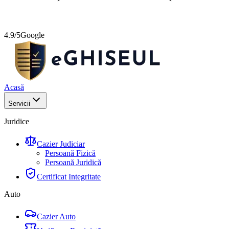
4.9/5
Google
Acasă
Servicii
Juridice
Cazier Judiciar
Persoană Fizică
Persoană Juridică
Certificat Integritate
Auto
Cazier Auto