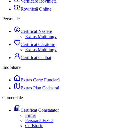
Verificare Rovinietă
Rovinietă Online
Personale
Certificat Naștere
Extras Multilingv
Certificat Căsătorie
Extras Multilingv
Certificat Celibat
Imobiliare
Extras Carte Funciară
Extras Plan Cadastral
Comerciale
Certificat Constatator
Firmă
Persoană Fizică
Cu Istoric