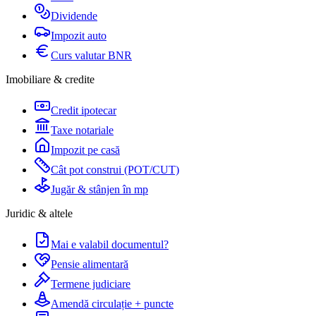
Dividende
Impozit auto
Curs valutar BNR
Imobiliare & credite
Credit ipotecar
Taxe notariale
Impozit pe casă
Cât pot construi (POT/CUT)
Jugăr & stânjen în mp
Juridic & altele
Mai e valabil documentul?
Pensie alimentară
Termene judiciare
Amendă circulație + puncte