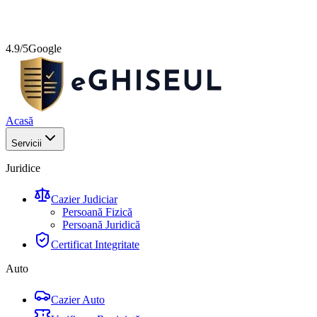
4.9/5
Google
Acasă
Servicii
Juridice
Cazier Judiciar
Persoană Fizică
Persoană Juridică
Certificat Integritate
Auto
Cazier Auto