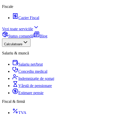
Fiscale
Cazier Fiscal
Vezi toate serviciile
Status comandă
Blog
Calculatoare
Salariu & muncă
Salariu net/brut
Concediu medical
Indemnizație de șomaj
Vârstă de pensionare
Estimare pensie
Fiscal & firmă
TVA