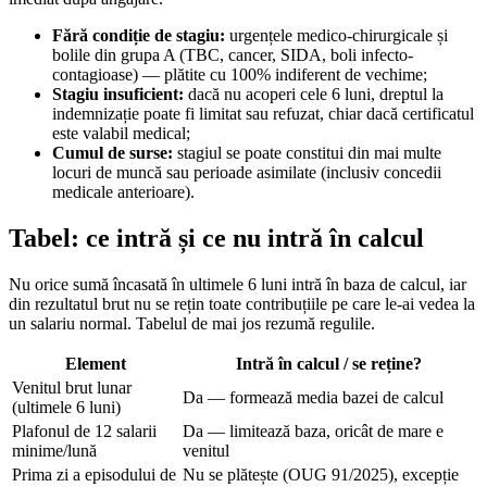
Fără condiție de stagiu:
urgențele medico-chirurgicale și
bolile din grupa A (TBC, cancer, SIDA, boli infecto-
contagioase) — plătite cu 100% indiferent de vechime;
Stagiu insuficient:
dacă nu acoperi cele 6 luni, dreptul la
indemnizație poate fi limitat sau refuzat, chiar dacă certificatul
este valabil medical;
Cumul de surse:
stagiul se poate constitui din mai multe
locuri de muncă sau perioade asimilate (inclusiv concedii
medicale anterioare).
Tabel: ce intră și ce nu intră în calcul
Nu orice sumă încasată în ultimele 6 luni intră în baza de calcul, iar
din rezultatul brut nu se rețin toate contribuțiile pe care le-ai vedea la
un salariu normal. Tabelul de mai jos rezumă regulile.
Element
Intră în calcul / se reține?
Venitul brut lunar
Da — formează media bazei de calcul
(ultimele 6 luni)
Plafonul de 12 salarii
Da — limitează baza, oricât de mare e
minime/lună
venitul
Prima zi a episodului de
Nu se plătește (OUG 91/2025), excepție