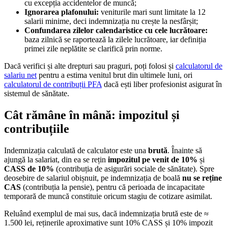
cu excepția accidentelor de muncă;
Ignorarea plafonului:
veniturile mari sunt limitate la 12
salarii minime, deci indemnizația nu crește la nesfârșit;
Confundarea zilelor calendaristice cu cele lucrătoare:
baza zilnică se raportează la zilele lucrătoare, iar definiția
primei zile neplătite se clarifică prin norme.
Dacă verifici și alte drepturi sau praguri, poți folosi și
calculatorul de
salariu net
pentru a estima venitul brut din ultimele luni, ori
calculatorul de contribuții PFA
dacă ești liber profesionist asigurat în
sistemul de sănătate.
Cât rămâne în mână: impozitul și
contribuțiile
Indemnizația calculată de calculator este una
brută
. Înainte să
ajungă la salariat, din ea se rețin
impozitul pe venit de 10%
și
CASS de 10%
(contribuția de asigurări sociale de sănătate). Spre
deosebire de salariul obișnuit, pe indemnizația de boală
nu se reține
CAS
(contribuția la pensie), pentru că perioada de incapacitate
temporară de muncă constituie oricum stagiu de cotizare asimilat.
Reluând exemplul de mai sus, dacă indemnizația brută este de ≈
1.500 lei, reținerile aproximative sunt 10% CASS și 10% impozit