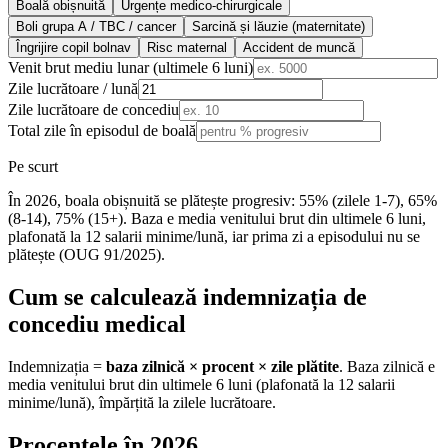
Boală obișnuită
Urgențe medico-chirurgicale
Boli grupa A / TBC / cancer
Sarcină și lăuzie (maternitate)
Îngrijire copil bolnav
Risc maternal
Accident de muncă
Venit brut mediu lunar (ultimele 6 luni)
Zile lucrătoare / lună
Zile lucrătoare de concediu
Total zile în episodul de boală
Pe scurt
În 2026, boala obișnuită se plătește progresiv: 55% (zilele 1-7), 65%
(8-14), 75% (15+). Baza e media venitului brut din ultimele 6 luni,
plafonată la 12 salarii minime/lună, iar prima zi a episodului nu se
plătește (OUG 91/2025).
Cum se calculează indemnizația de
concediu medical
Indemnizația =
baza zilnică × procent × zile plătite
. Baza zilnică e
media venitului brut din ultimele 6 luni (plafonată la 12 salarii
minime/lună), împărțită la zilele lucrătoare.
Procentele în 2026