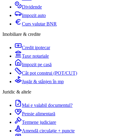
Dividende
Impozit auto
Curs valutar BNR
Imobiliare & credite
Credit ipotecar
Taxe notariale
Impozit pe casă
Cât pot construi (POT/CUT)
Jugăr & stânjen în mp
Juridic & altele
Mai e valabil documentul?
Pensie alimentară
Termene judiciare
Amendă circulație + puncte