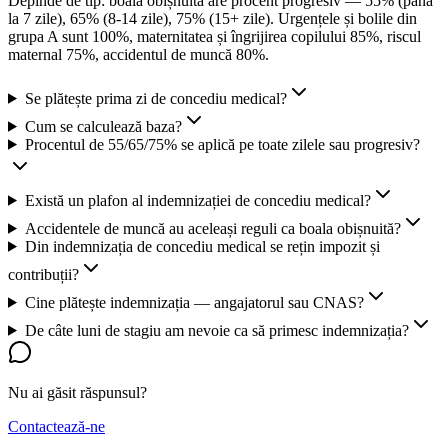
Depinde de tip: boala obișnuită are procent progresiv — 55% (până
la 7 zile), 65% (8-14 zile), 75% (15+ zile). Urgențele și bolile din
grupa A sunt 100%, maternitatea și îngrijirea copilului 85%, riscul
maternal 75%, accidentul de muncă 80%.
Se plătește prima zi de concediu medical?
Cum se calculează baza?
Procentul de 55/65/75% se aplică pe toate zilele sau progresiv?
Există un plafon al indemnizației de concediu medical?
Accidentele de muncă au aceleași reguli ca boala obișnuită?
Din indemnizația de concediu medical se rețin impozit și
contribuții?
Cine plătește indemnizația — angajatorul sau CNAS?
De câte luni de stagiu am nevoie ca să primesc indemnizația?
Nu ai găsit răspunsul?
Contactează-ne