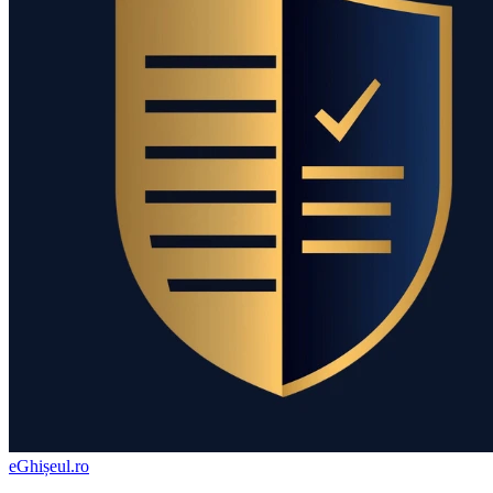
eGhișeul
.ro