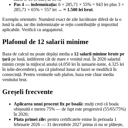
Pas 4 — indemnizația:
6 × 285,71 × 55% = 943 lei plus 3 ×
285,71 × 65% = 557 lei →
≈ 1.500 lei brut
.
Exemplu orientativ. Numărul exact de zile lucrătoare diferă de la o
lună la alta, iar din indemnizație se rețin contribuțiile și impozitul
aplicabile. Verifică cu angajatorul.
Plafonul de 12 salarii minime
Baza de calcul nu poate depăși media a
12 salarii minime brute pe
țară
pe lună, indiferent cât de mare e venitul real. În 2026 salariul
minim crește la mijlocul anului (4.050 lei în ianuarie-iunie, 4.325 lei
în iulie-decembrie), așa că plafonul lunar al bazei se modifică în
consecință. Pentru veniturile sub plafon, baza este chiar media
venitului brut.
Greșeli frecvente
Aplicarea unui procent fix pe boală:
mulți cred că boala
obișnuită e mereu 75% — de fapt este progresivă (55/65/75%)
în 2026;
Plata primei zile:
pentru certificatele emise în perioada 1
februarie 2026 — 31 decembrie 2027 prima zi nu se plătește,