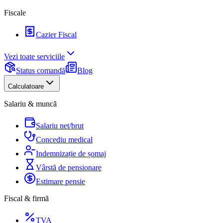
Fiscale
Cazier Fiscal
Vezi toate serviciile
Status comandă
Blog
Calculatoare
Salariu & muncă
Salariu net/brut
Concediu medical
Indemnizație de șomaj
Vârstă de pensionare
Estimare pensie
Fiscal & firmă
TVA