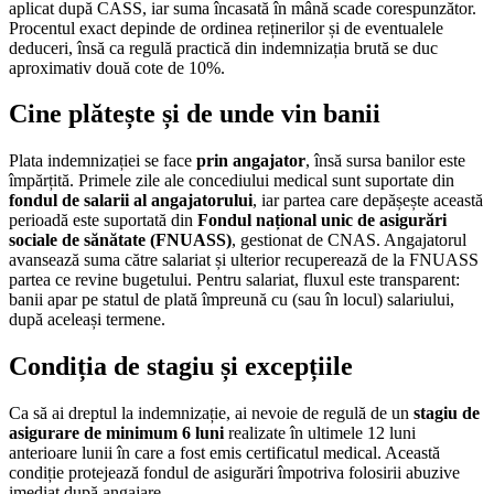
aplicat după CASS, iar suma încasată în mână scade corespunzător.
Procentul exact depinde de ordinea reținerilor și de eventualele
deduceri, însă ca regulă practică din indemnizația brută se duc
aproximativ două cote de 10%.
Cine plătește și de unde vin banii
Plata indemnizației se face
prin angajator
, însă sursa banilor este
împărțită. Primele zile ale concediului medical sunt suportate din
fondul de salarii al angajatorului
, iar partea care depășește această
perioadă este suportată din
Fondul național unic de asigurări
sociale de sănătate (FNUASS)
, gestionat de CNAS. Angajatorul
avansează suma către salariat și ulterior recuperează de la FNUASS
partea ce revine bugetului. Pentru salariat, fluxul este transparent:
banii apar pe statul de plată împreună cu (sau în locul) salariului,
după aceleași termene.
Condiția de stagiu și excepțiile
Ca să ai dreptul la indemnizație, ai nevoie de regulă de un
stagiu de
asigurare de minimum 6 luni
realizate în ultimele 12 luni
anterioare lunii în care a fost emis certificatul medical. Această
condiție protejează fondul de asigurări împotriva folosirii abuzive
imediat după angajare.