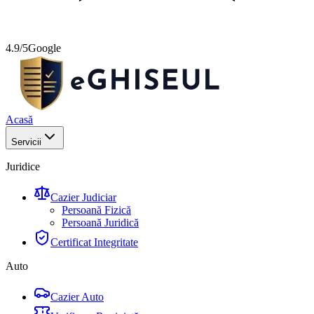
4.9/5
Google
Acasă
Servicii
Juridice
Cazier Judiciar
Persoană Fizică
Persoană Juridică
Certificat Integritate
Auto
Cazier Auto