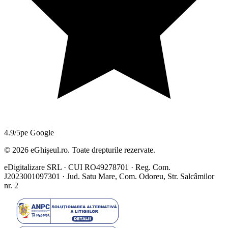
4.9/5
pe Google
©
2026
eGhișeul.ro. Toate drepturile rezervate.
eDigitalizare SRL · CUI RO49278701 · Reg. Com.
J2023001097301 · Jud. Satu Mare, Com. Odoreu, Str. Salcâmilor
nr. 2