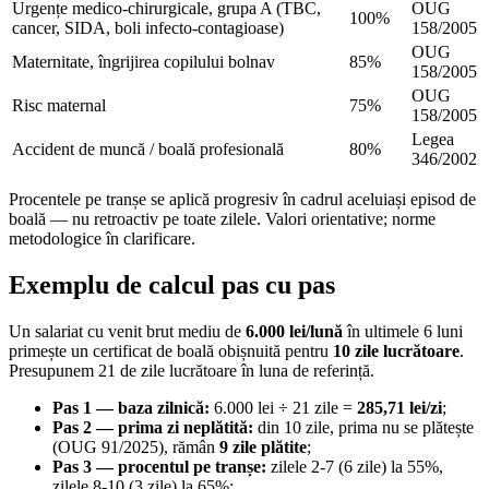
Urgențe medico-chirurgicale, grupa A (TBC,
OUG
100%
cancer, SIDA, boli infecto-contagioase)
158/2005
OUG
Maternitate, îngrijirea copilului bolnav
85%
158/2005
OUG
Risc maternal
75%
158/2005
Legea
Accident de muncă / boală profesională
80%
346/2002
Procentele pe tranșe se aplică progresiv în cadrul aceluiași episod de
boală — nu retroactiv pe toate zilele. Valori orientative; norme
metodologice în clarificare.
Exemplu de calcul pas cu pas
Un salariat cu venit brut mediu de
6.000 lei/lună
în ultimele 6 luni
primește un certificat de boală obișnuită pentru
10 zile lucrătoare
.
Presupunem 21 de zile lucrătoare în luna de referință.
Pas 1 — baza zilnică:
6.000 lei ÷ 21 zile =
285,71 lei/zi
;
Pas 2 — prima zi neplătită:
din 10 zile, prima nu se plătește
(OUG 91/2025), rămân
9 zile plătite
;
Pas 3 — procentul pe tranșe:
zilele 2-7 (6 zile) la 55%,
zilele 8-10 (3 zile) la 65%;