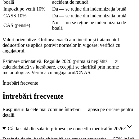
boală
accident de muncă
Impozit pe venit 10%
Da — se reține din indemnizația brută
CASS 10%
Da — se reține din indemnizația brută
Nu — nu se reține pe indemnizația de
CAS (pensie)
boală
Valori orientative. Ordinea exactă a reținerilor și tratamentul
deducerilor se aplică potrivit normelor în vigoare; verifică cu
angajatorul.
Estimare orientativă. Regulile 2026 (prima zi neplătită — zi
calendaristică vs lucrătoare, excepții) se clarifică prin norme
metodologice. Verifică cu angajatorul/CNAS.
Întrebări frecvente
Întrebări frecvente
Răspunsuri la cele mai comune întrebări — apasă pe oricare pentru
detalii.
Cât la sută din salariu primesc pe concediu medical în 2026?