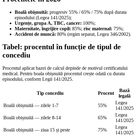
Boală obișnuită:
progresiv 55% / 65% / 75% după durata
episodului (Legea 141/2025);
Urgențe, grupa A, TBC, cancer:
100%;
Maternitate, îngrijire copil:
85%;
risc maternal:
75%;
Accident de muncă:
80% (regim separat, Legea 346/2002).
Tabel: procentul în funcție de tipul de
concediu
Procentul aplicat bazei de calcul depinde de motivul certificatului
medical. Pentru boala obișnuită procentul crește odată cu durata
episodului, conform Legii 141/2025.
Bază
Tip concediu
Procent
legală
Legea
Boală obișnuită — zilele 1-7
55%
141/2025
Legea
Boală obișnuită — zilele 8-14
65%
141/2025
Legea
Boală obișnuită — ziua 15 și peste
75%
141/2025