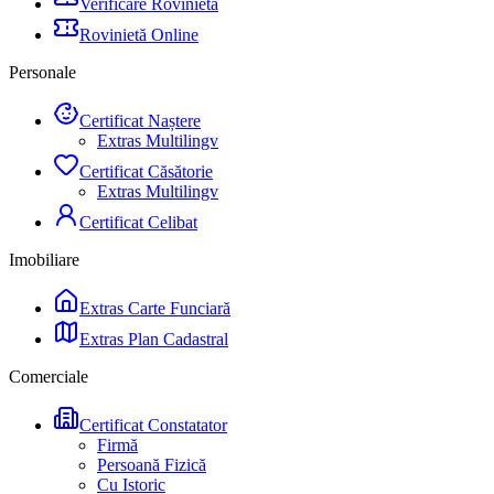
Verificare Rovinietă
Rovinietă Online
Personale
Certificat Naștere
Extras Multilingv
Certificat Căsătorie
Extras Multilingv
Certificat Celibat
Imobiliare
Extras Carte Funciară
Extras Plan Cadastral
Comerciale
Certificat Constatator
Firmă
Persoană Fizică
Cu Istoric