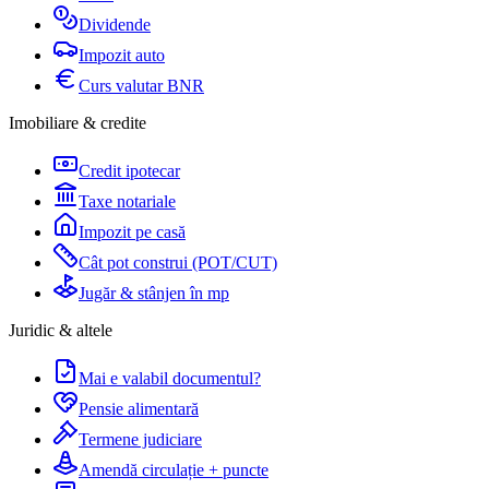
Dividende
Impozit auto
Curs valutar BNR
Imobiliare & credite
Credit ipotecar
Taxe notariale
Impozit pe casă
Cât pot construi (POT/CUT)
Jugăr & stânjen în mp
Juridic & altele
Mai e valabil documentul?
Pensie alimentară
Termene judiciare
Amendă circulație + puncte