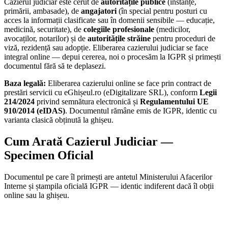
Cazierul judiciar este cerut de
autoritățile publice
(instanțe,
primării, ambasade), de
angajatori
(în special pentru posturi cu
acces la informații clasificate sau în domenii sensibile — educație,
medicină, securitate), de
colegiile profesionale
(medicilor,
avocaților, notarilor) și de
autoritățile străine
pentru proceduri de
viză, rezidență sau adopție. Eliberarea cazierului judiciar se face
integral online — depui cererea, noi o procesăm la IGPR și primești
documentul fără să te deplasezi.
Baza legală:
Eliberarea cazierului online se face prin contract de
prestări servicii cu eGhișeul.ro (eDigitalizare SRL), conform
Legii
214/2024
privind semnătura electronică și
Regulamentului UE
910/2014 (eIDAS)
. Documentul rămâne emis de IGPR, identic cu
varianta clasică obținută la ghișeu.
Cum Arată Cazierul Judiciar —
Specimen Oficial
Documentul pe care îl primești are antetul Ministerului Afacerilor
Interne și ștampila oficială IGPR — identic indiferent dacă îl obții
online sau la ghișeu.