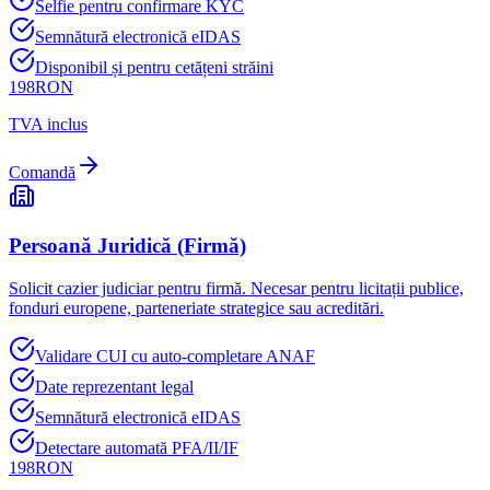
Selfie pentru confirmare KYC
Semnătură electronică eIDAS
Disponibil și pentru cetățeni străini
198
RON
TVA inclus
Comandă
Persoană Juridică (Firmă)
Solicit cazier judiciar pentru firmă. Necesar pentru licitații publice,
fonduri europene, parteneriate strategice sau acreditări.
Validare CUI cu auto-completare ANAF
Date reprezentant legal
Semnătură electronică eIDAS
Detectare automată PFA/II/IF
198
RON