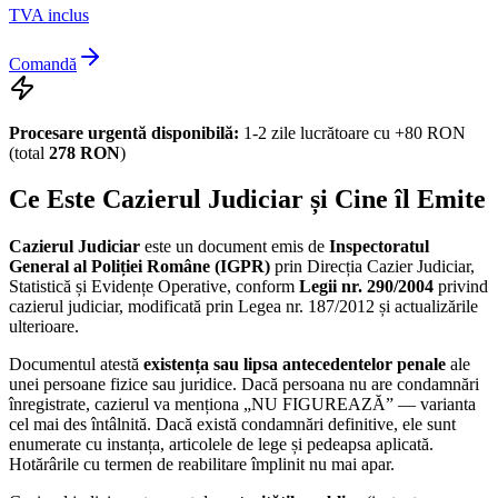
TVA inclus
Comandă
Procesare urgentă disponibilă:
1-2 zile lucrătoare cu +80 RON
(total
278 RON
)
Ce Este Cazierul Judiciar și Cine îl Emite
Cazierul Judiciar
este un document emis de
Inspectoratul
General al Poliției Române (IGPR)
prin Direcția Cazier Judiciar,
Statistică și Evidențe Operative, conform
Legii nr. 290/2004
privind
cazierul judiciar, modificată prin Legea nr. 187/2012 și actualizările
ulterioare.
Documentul atestă
existența sau lipsa antecedentelor penale
ale
unei persoane fizice sau juridice. Dacă persoana nu are condamnări
înregistrate, cazierul va menționa „NU FIGUREAZĂ” — varianta
cel mai des întâlnită. Dacă există condamnări definitive, ele sunt
enumerate cu instanța, articolele de lege și pedeapsa aplicată.
Hotărârile cu termen de reabilitare împlinit nu mai apar.