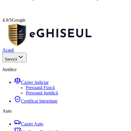
4.9/5
Google
Acasă
Servicii
Juridice
Cazier Judiciar
Persoană Fizică
Persoană Juridică
Certificat Integritate
Auto
Cazier Auto