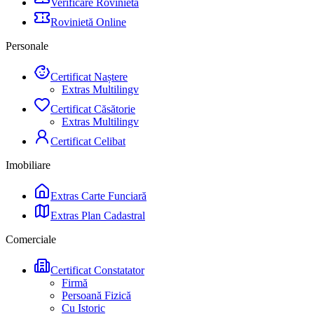
Verificare Rovinietă
Rovinietă Online
Personale
Certificat Naștere
Extras Multilingv
Certificat Căsătorie
Extras Multilingv
Certificat Celibat
Imobiliare
Extras Carte Funciară
Extras Plan Cadastral
Comerciale
Certificat Constatator
Firmă
Persoană Fizică
Cu Istoric