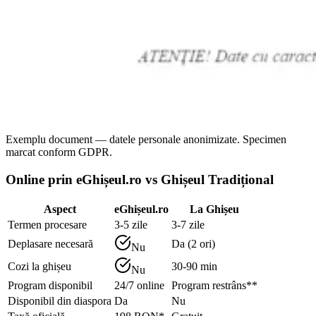
Exemplu document — datele personale anonimizate. Specimen
marcat conform GDPR.
Online prin eGhișeul.ro vs Ghișeul Tradițional
Aspect
eGhișeul.ro
La Ghișeu
Termen procesare
3-5 zile
3-7 zile
Deplasare necesară
Da (2 ori)
Nu
Cozi la ghișeu
30-90 min
Nu
Program disponibil
24/7 online
Program restrâns**
Disponibil din diaspora
Da
Nu