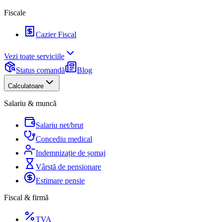
Fiscale
Cazier Fiscal
Vezi toate serviciile
Status comandă
Blog
Calculatoare
Salariu & muncă
Salariu net/brut
Concediu medical
Indemnizație de șomaj
Vârstă de pensionare
Estimare pensie
Fiscal & firmă
TVA