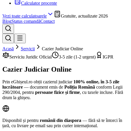
Calculator procente
Vezi toate calculatoarele
Gratuite, actualizate 2026
Blog
Status comandă
Contact
Acasă
Servicii
Cazier Judiciar Online
Serviciu Juridic Oficial
3-5 zile (1-2 urgent)
IGPR
Cazier Judiciar
Online
Prin eGhișeul.ro obții cazierul judiciar
100% online, în 3-5 zile
lucrătoare
— document emis de
Poliția Română
conform Legii
290/2004, pentru
persoane fizice și firme
, cu taxele incluse. Fără
drum la ghișeu.
Disponibil și pentru
românii din diaspora
— fără să te întorci în
țară, cu livrare pe email sau prin curier internațional.