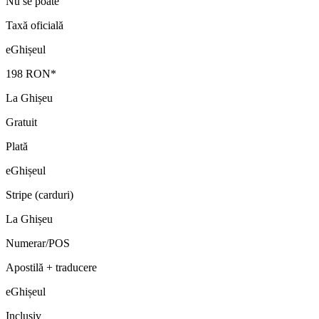
Nu se poate
Taxă oficială
eGhișeul
198 RON*
La Ghișeu
Gratuit
Plată
eGhișeul
Stripe (carduri)
La Ghișeu
Numerar/POS
Apostilă + traducere
eGhișeul
Inclusiv