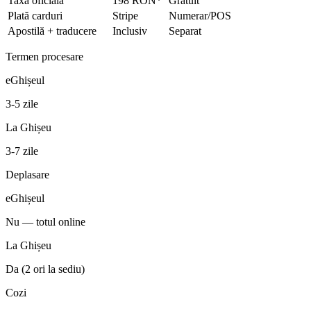
Taxă oficială
198 RON*
Gratuit
Plată carduri
Stripe
Numerar/POS
Apostilă + traducere
Inclusiv
Separat
Termen procesare
eGhișeul
3-5 zile
La Ghișeu
3-7 zile
Deplasare
eGhișeul
Nu — totul online
La Ghișeu
Da (2 ori la sediu)
Cozi