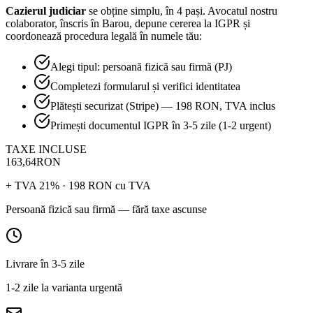
Cazierul judiciar
se obține simplu, în 4 pași. Avocatul nostru
colaborator, înscris în Barou, depune cererea la IGPR și
coordonează procedura legală în numele tău:
Alegi tipul: persoană fizică sau firmă (PJ)
Completezi formularul și verifici identitatea
Plătești securizat (Stripe) — 198 RON, TVA inclus
Primești documentul IGPR în 3-5 zile (1-2 urgent)
TAXE INCLUSE
163,64
RON
+ TVA 21% ·
198 RON
cu TVA
Persoană fizică sau firmă — fără taxe ascunse
Livrare în 3-5 zile
1-2 zile la varianta urgentă