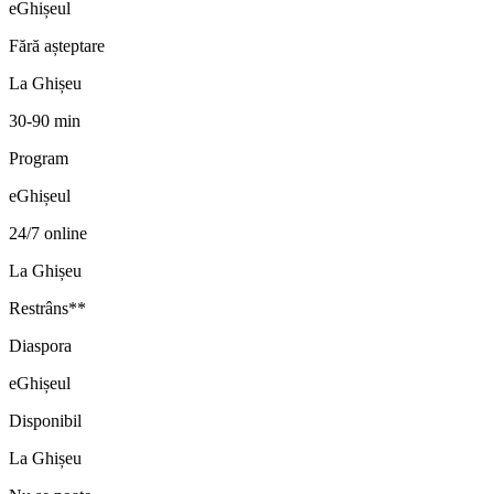
eGhișeul
Fără așteptare
La Ghișeu
30-90 min
Program
eGhișeul
24/7 online
La Ghișeu
Restrâns**
Diaspora
eGhișeul
Disponibil
La Ghișeu