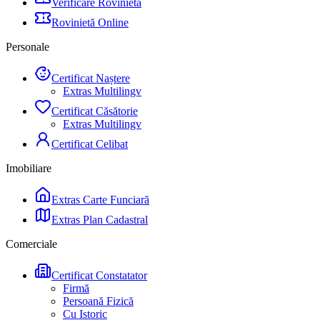
Verificare Rovinietă
Rovinietă Online
Personale
Certificat Naștere
Extras Multilingv
Certificat Căsătorie
Extras Multilingv
Certificat Celibat
Imobiliare
Extras Carte Funciară
Extras Plan Cadastral
Comerciale
Certificat Constatator
Firmă
Persoană Fizică
Cu Istoric