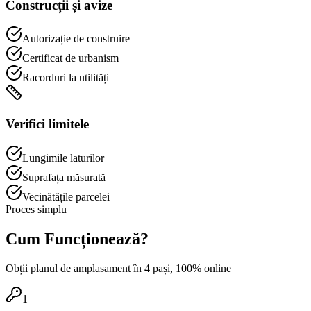
Construcții și avize
Autorizație de construire
Certificat de urbanism
Racorduri la utilități
Verifici limitele
Lungimile laturilor
Suprafața măsurată
Vecinătățile parcelei
Proces simplu
Cum Funcționează?
Obții planul de amplasament în 4 pași, 100% online
1