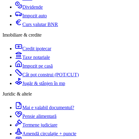
Dividende
Impozit auto
Curs valutar BNR
Imobiliare & credite
Credit ipotecar
Taxe notariale
Impozit pe casă
Cât pot construi (POT/CUT)
Jugăr & stânjen în mp
Juridic & altele
Mai e valabil documentul?
Pensie alimentară
Termene judiciare
Amendă circulație + puncte