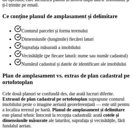
ți-l trimite pe email.
Ce conține planul de amplasament și delimitare
Conturul parcelei și forma terenului
Dimensiunile (lungimile) fiecărei laturi
Suprafața măsurată a imobilului
Vecinătățile (pe fiecare latură: nume sau număr cadastral)
Numărul cadastral și datele de identificare ale imobilului
Plan de amplasament vs. extras de plan cadastral pe
ortofotoplan
Cele două planuri se confundă des, dar arată lucruri diferite.
Extrasul de plan cadastral pe ortofotoplan
suprapune conturul
imobilului peste o imagine aeriană georeferențiată — este util pentru
a localiza terenul pe hartă.
Planul de amplasament și delimitare
este planul tehnic întocmit la recepția cadastrală: arată
cotele și
dimensiunile măsurate
ale laturilor, suprafața și vecinătățile, fără
fundalul aerian.