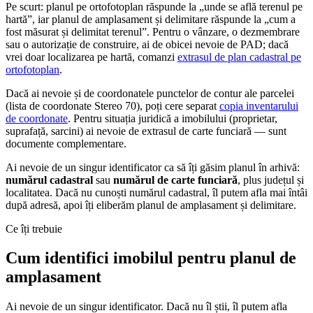
Pe scurt: planul pe ortofotoplan răspunde la „unde se află terenul pe
hartă”, iar planul de amplasament și delimitare răspunde la „cum a
fost măsurat și delimitat terenul”. Pentru o vânzare, o dezmembrare
sau o autorizație de construire, ai de obicei nevoie de PAD; dacă
vrei doar localizarea pe hartă, comanzi
extrasul de plan cadastral pe
ortofotoplan
.
Dacă ai nevoie și de coordonatele punctelor de contur ale parcelei
(lista de coordonate Stereo 70), poți cere separat
copia inventarului
de coordonate
. Pentru situația juridică a imobilului (proprietar,
suprafață, sarcini) ai nevoie de extrasul de carte funciară — sunt
documente complementare.
Ai nevoie de un singur identificator ca să îți găsim planul în arhivă:
numărul cadastral
sau
numărul de carte funciară
, plus județul și
localitatea. Dacă nu cunoști numărul cadastral, îl putem afla mai întâi
după adresă, apoi îți eliberăm planul de amplasament și delimitare.
Ce îți trebuie
Cum identifici imobilul pentru planul de
amplasament
Ai nevoie de un singur identificator. Dacă nu îl știi, îl putem afla