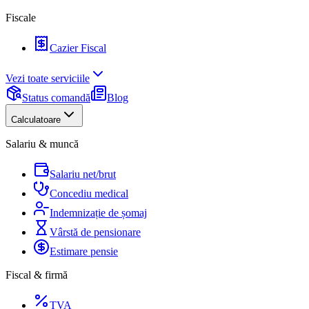
Fiscale
Cazier Fiscal
Vezi toate serviciile
Status comandă
Blog
Calculatoare
Salariu & muncă
Salariu net/brut
Concediu medical
Indemnizație de șomaj
Vârstă de pensionare
Estimare pensie
Fiscal & firmă
TVA