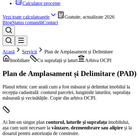
Calculator procente
Vezi toate calculatoarele
Gratuite, actualizate 2026
Blog
Status comandă
Contact
Acasă
Servicii
Plan de Amplasament și Delimitare
Imobiliare
Cu suprafață și laturi
Arhiva OCPI
Plan de Amplasament
și Delimitare (PAD)
Planul tehnic care arată cum a fost măsurat și delimitat imobilul la
recepția cadastrală: conturul parcelei, lungimile laturilor, suprafața
măsurată și vecinătățile. Copie din arhiva OCPI.
Ai într-un singur plan
conturul, laturile și suprafața
imobilului,
așa cum sunt necesare la
vânzare, dezmembrare sau alipire
și la
dosarul pentru autorizația de construire.