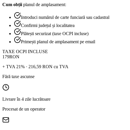
Cum obții
planul de amplasament:
Introduci numărul de carte funciară sau cadastral
Confirmi județul și localitatea
Plătești securizat (taxe OCPI incluse)
Primești planul de amplasament pe email
TAXE OCPI INCLUSE
179
RON
+ TVA 21% ·
216,59
RON
cu TVA
Fără taxe ascunse
Livrare în
4 zile lucrătoare
Procesat de un operator