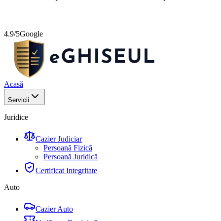
4.9/5
Google
Acasă
Servicii
Juridice
Cazier Judiciar
Persoană Fizică
Persoană Juridică
Certificat Integritate
Auto
Cazier Auto