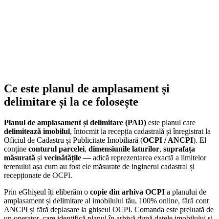
Ce este planul de amplasament și
delimitare și la ce folosește
Planul de amplasament și delimitare (PAD)
este planul care
delimitează imobilul
, întocmit la recepția cadastrală și înregistrat la
Oficiul de Cadastru și Publicitate Imobiliară (
OCPI / ANCPI
). El
conține
conturul parcelei
,
dimensiunile laturilor
,
suprafața
măsurată
și
vecinătățile
— adică reprezentarea exactă a limitelor
terenului așa cum au fost ele măsurate de inginerul cadastral și
recepționate de OCPI.
Prin eGhișeul îți eliberăm o
copie din arhiva OCPI
a planului de
amplasament și delimitare al imobilului tău, 100% online, fără cont
ANCPI și fără deplasare la ghișeul OCPI. Comanda este preluată de
un operator, care identifică planul în arhivă după datele imobilului și