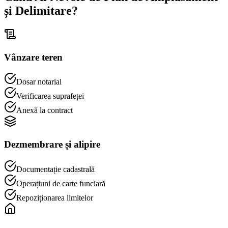
și Delimitare?
Vânzare teren
Dosar notarial
Verificarea suprafeței
Anexă la contract
Dezmembrare și alipire
Documentație cadastrală
Operațiuni de carte funciară
Repoziționarea limitelor