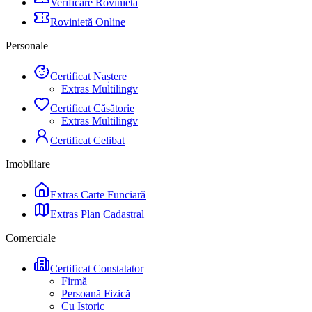
Verificare Rovinietă
Rovinietă Online
Personale
Certificat Naștere
Extras Multilingv
Certificat Căsătorie
Extras Multilingv
Certificat Celibat
Imobiliare
Extras Carte Funciară
Extras Plan Cadastral
Comerciale
Certificat Constatator
Firmă
Persoană Fizică
Cu Istoric