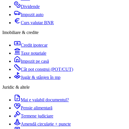
Dividende
Impozit auto
Curs valutar BNR
Imobiliare & credite
Credit ipotecar
Taxe notariale
Impozit pe casă
Cât pot construi (POT/CUT)
Jugăr & stânjen în mp
Juridic & altele
Mai e valabil documentul?
Pensie alimentară
Termene judiciare
Amendă circulație + puncte