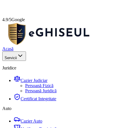
4.9/5
Google
Acasă
Servicii
Juridice
Cazier Judiciar
Persoană Fizică
Persoană Juridică
Certificat Integritate
Auto
Cazier Auto