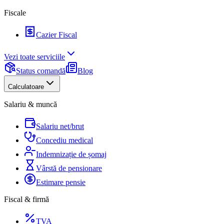
Fiscale
Cazier Fiscal
Vezi toate serviciile
Status comandă
Blog
Calculatoare
Salariu & muncă
Salariu net/brut
Concediu medical
Indemnizație de șomaj
Vârstă de pensionare
Estimare pensie
Fiscal & firmă
TVA