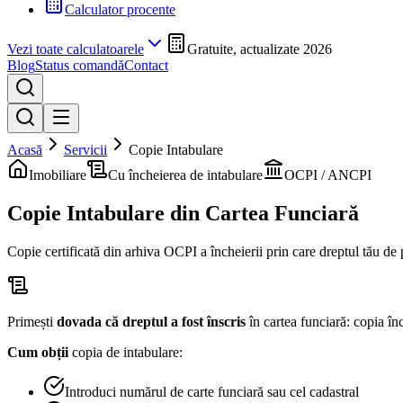
Calculator procente
Vezi toate calculatoarele
Gratuite, actualizate 2026
Blog
Status comandă
Contact
Acasă
Servicii
Copie Intabulare
Imobiliare
Cu încheierea de intabulare
OCPI / ANCPI
Copie Intabulare
din Cartea Funciară
Copie certificată din arhiva OCPI a încheierii prin care dreptul tău de p
Primești
dovada că dreptul a fost înscris
în cartea funciară: copia înc
Cum obții
copia de intabulare:
Introduci numărul de carte funciară sau cel cadastral