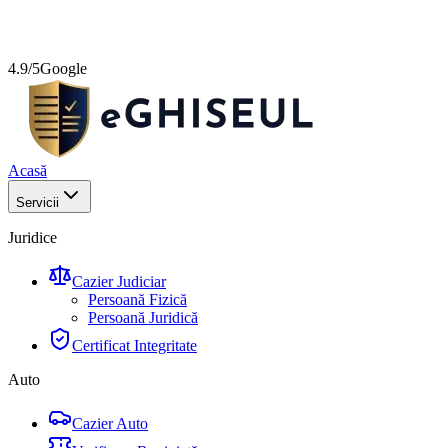
4.9/5
Google
Acasă
Servicii
Juridice
Cazier Judiciar
Persoană Fizică
Persoană Juridică
Certificat Integritate
Auto
Cazier Auto