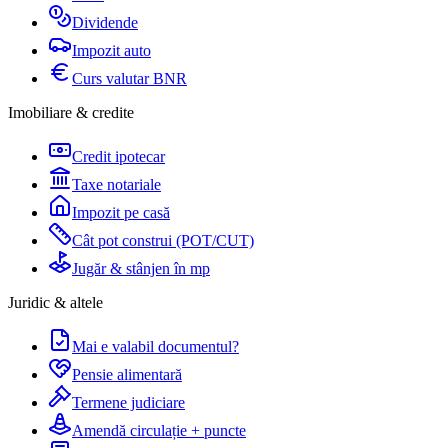
Dividende
Impozit auto
Curs valutar BNR
Imobiliare & credite
Credit ipotecar
Taxe notariale
Impozit pe casă
Cât pot construi (POT/CUT)
Jugăr & stânjen în mp
Juridic & altele
Mai e valabil documentul?
Pensie alimentară
Termene judiciare
Amendă circulație + puncte