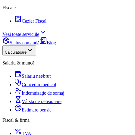
Fiscale
Cazier Fiscal
Vezi toate serviciile
Status comandă
Blog
Calculatoare
Salariu & muncă
Salariu net/brut
Concediu medical
Indemnizație de șomaj
Vârstă de pensionare
Estimare pensie
Fiscal & firmă
TVA