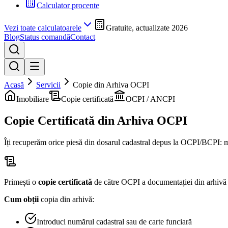
Calculator procente
Vezi toate calculatoarele
Gratuite, actualizate 2026
Blog
Status comandă
Contact
Acasă
Servicii
Copie din Arhiva OCPI
Imobiliare
Copie certificată
OCPI / ANCPI
Copie Certificată
din Arhiva OCPI
Îți recuperăm orice piesă din dosarul cadastral depus la OCPI/BCPI: memo
Primești o
copie certificată
de către OCPI a documentației din arhivă
Cum obții
copia din arhivă:
Introduci numărul cadastral sau de carte funciară