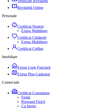
Verificare Rovinietă
Rovinietă Online
Personale
Certificat Naștere
Extras Multilingv
Certificat Căsătorie
Extras Multilingv
Certificat Celibat
Imobiliare
Extras Carte Funciară
Extras Plan Cadastral
Comerciale
Certificat Constatator
Firmă
Persoană Fizică
Cu Istoric