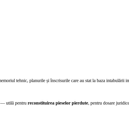
riul tehnic, planurile și înscrisurile care au stat la baza intabulării i
 — utilă pentru
reconstituirea pieselor pierdute
, pentru dosare juridic