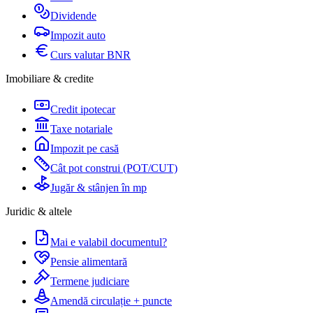
Dividende
Impozit auto
Curs valutar BNR
Imobiliare & credite
Credit ipotecar
Taxe notariale
Impozit pe casă
Cât pot construi (POT/CUT)
Jugăr & stânjen în mp
Juridic & altele
Mai e valabil documentul?
Pensie alimentară
Termene judiciare
Amendă circulație + puncte