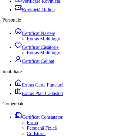
Verificare Rovinietă
Rovinietă Online
Personale
Certificat Naștere
Extras Multilingv
Certificat Căsătorie
Extras Multilingv
Certificat Celibat
Imobiliare
Extras Carte Funciară
Extras Plan Cadastral
Comerciale
Certificat Constatator
Firmă
Persoană Fizică
Cu Istoric