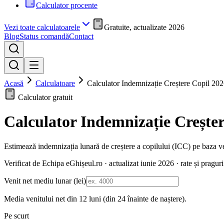
Calculator procente
Vezi toate calculatoarele
Gratuite, actualizate 2026
Blog
Status comandă
Contact
Acasă
Calculatoare
Calculator Indemnizație Creștere Copil 20
Calculator gratuit
Calculator Indemnizație Creșter
Estimează indemnizația lunară de creștere a copilului (ICC) pe baza ve
Verificat de Echipa eGhișeul.ro · actualizat
iunie 2026
· rate și pragur
Venit net mediu lunar (lei)
Media venitului net din 12 luni (din 24 înainte de naștere).
Pe scurt