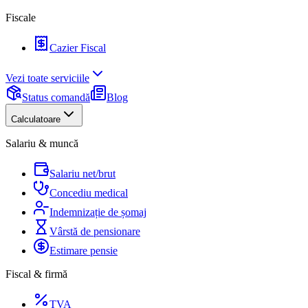
Fiscale
Cazier Fiscal
Vezi toate serviciile
Status comandă
Blog
Calculatoare
Salariu & muncă
Salariu net/brut
Concediu medical
Indemnizație de șomaj
Vârstă de pensionare
Estimare pensie
Fiscal & firmă
TVA