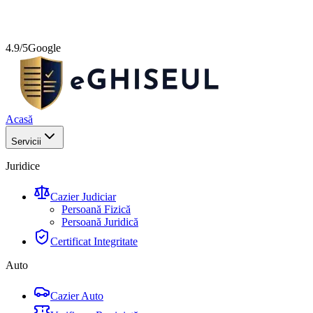
4.9/5
Google
Acasă
Servicii
Juridice
Cazier Judiciar
Persoană Fizică
Persoană Juridică
Certificat Integritate
Auto
Cazier Auto