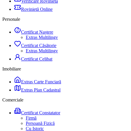
Verificare Rovinietă
Rovinietă Online
Personale
Certificat Naștere
Extras Multilingv
Certificat Căsătorie
Extras Multilingv
Certificat Celibat
Imobiliare
Extras Carte Funciară
Extras Plan Cadastral
Comerciale
Certificat Constatator
Firmă
Persoană Fizică
Cu Istoric