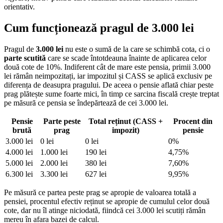
orientativ.
Cum funcționează pragul de 3.000 lei
Pragul de
3.000 lei
nu este o sumă de la care se schimbă cota, ci o
parte scutită
care se scade întotdeauna înainte de aplicarea celor
două cote de 10%. Indiferent cât de mare este pensia, primii 3.000
lei rămân neimpozitați, iar impozitul și CASS se aplică exclusiv pe
diferența de deasupra pragului. De aceea o pensie aflată chiar peste
prag plătește sume foarte mici, în timp ce sarcina fiscală crește treptat
pe măsură ce pensia se îndepărtează de cei 3.000 lei.
Pensie
Parte peste
Total reținut (CASS +
Procent din
brută
prag
impozit)
pensie
3.000 lei
0 lei
0 lei
0%
4.000 lei
1.000 lei
190 lei
4,75%
5.000 lei
2.000 lei
380 lei
7,60%
6.300 lei
3.300 lei
627 lei
9,95%
Pe măsură ce partea peste prag se apropie de valoarea totală a
pensiei, procentul efectiv reținut se apropie de cumulul celor două
cote, dar nu îl atinge niciodată, fiindcă cei 3.000 lei scutiți rămân
mereu în afara bazei de calcul.