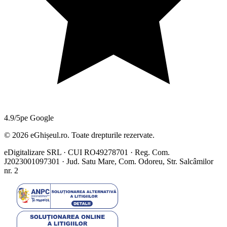
4.9/5
pe Google
©
2026
eGhișeul.ro. Toate drepturile rezervate.
eDigitalizare SRL · CUI RO49278701 · Reg. Com.
J2023001097301 · Jud. Satu Mare, Com. Odoreu, Str. Salcâmilor
nr. 2