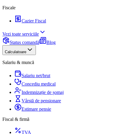
Fiscale
Cazier Fiscal
Vezi toate serviciile
Status comandă
Blog
Calculatoare
Salariu & muncă
Salariu net/brut
Concediu medical
Indemnizație de șomaj
Vârstă de pensionare
Estimare pensie
Fiscal & firmă
TVA