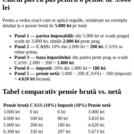
lei
Pentru a vedea exact cum se aplică regulile, urmărește un exemplu
detaliat la o pensie brută de
5.000 lei
pe lună:
Pasul 1 — partea impozabilă:
din 5.000 lei se scade pragul
scutit de 3.000 lei, rămân
2.000 lei
peste prag.
Pasul 2 — CASS:
10% din 2.000 lei =
200 lei
. CASS se
reține prima.
Pasul 3 — baza impozitului:
din partea peste prag se scade
CASS: 2.000 − 200 =
1.800 lei
.
Pasul 4 — impozit:
10% din 1.800 lei =
180 lei
.
Pasul 5 — pensie netă:
5.000 − 200 (CASS) − 180 (impozit)
=
4.620 lei
încasați.
Tabel comparativ pensie brută vs. netă
Pensie brută
CASS (10%)
Impozit (10%)
Pensie netă
3.000 lei
0 lei
0 lei
3.000 lei
4.000 lei
100 lei
90 lei
3.810 lei
5.000 lei
200 lei
180 lei
4.620 lei
6.300 lei
330 lei
297 lei
5.673 lei