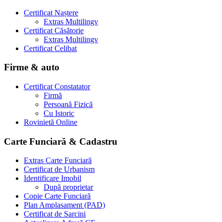
Certificat Naștere
Extras Multilingv
Certificat Căsătorie
Extras Multilingv
Certificat Celibat
Firme & auto
Certificat Constatator
Firmă
Persoană Fizică
Cu Istoric
Rovinietă Online
Carte Funciară & Cadastru
Extras Carte Funciară
Certificat de Urbanism
Identificare Imobil
După proprietar
Copie Carte Funciară
Plan Amplasament (PAD)
Certificat de Sarcini