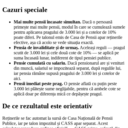
Cazuri speciale
Mai multe pensii încasate simultan.
Dacă o persoană
primește mai multe pensii, modul în care se cumulează sumele
pentru aplicarea pragului de 3.000 lei și a cotelor de 10%
poate diferi. Pe talonul emis de Casa de Pensii apar reținerile
efective, așa că acolo se vede situația exactă.
Pensia de invaliditate și de urmaș.
Aceleași reguli — pragul
scutit de 3.000 lei și cele două cote de 10% — se aplică pe
suma încasată lunar, indiferent de tipul pensiei publice.
Pensie cumulată cu salariu.
Dacă pensionarul are și venituri
din muncă, salariul se impozitează separat, după regulile lui,
iar pensia rămâne supusă pragului de 3.000 lei și cotelor de
aici.
Pensii imediat peste prag.
O pensie aflată cu puțin peste
3.000 lei plătește sume neglijabile, pentru că ambele cote se
aplică doar pe diferența mică ce depășește pragul.
De ce rezultatul este orientativ
Reținerile se fac automat la sursă de Casa Națională de Pensii
Publice, iar pe talon impozitul și CASS apar separat. Acest