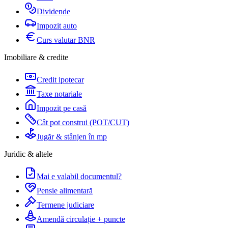
Dividende
Impozit auto
Curs valutar BNR
Imobiliare & credite
Credit ipotecar
Taxe notariale
Impozit pe casă
Cât pot construi (POT/CUT)
Jugăr & stânjen în mp
Juridic & altele
Mai e valabil documentul?
Pensie alimentară
Termene judiciare
Amendă circulație + puncte