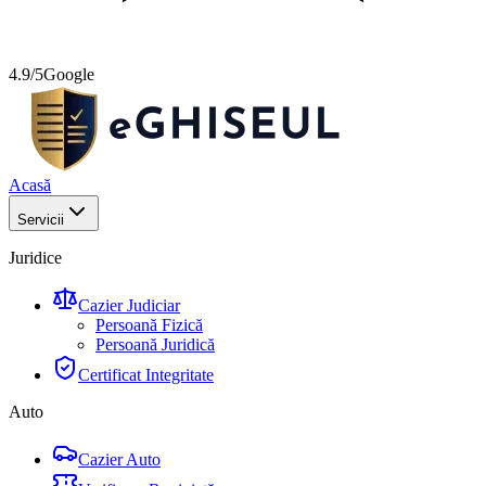
4.9/5
Google
Acasă
Servicii
Juridice
Cazier Judiciar
Persoană Fizică
Persoană Juridică
Certificat Integritate
Auto
Cazier Auto