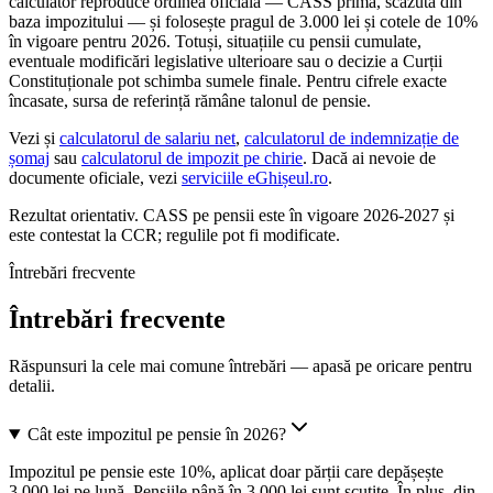
calculator reproduce ordinea oficială — CASS prima, scăzută din
baza impozitului — și folosește pragul de 3.000 lei și cotele de 10%
în vigoare pentru 2026. Totuși, situațiile cu pensii cumulate,
eventuale modificări legislative ulterioare sau o decizie a Curții
Constituționale pot schimba sumele finale. Pentru cifrele exacte
încasate, sursa de referință rămâne talonul de pensie.
Vezi și
calculatorul de salariu net
,
calculatorul de indemnizație de
șomaj
sau
calculatorul de impozit pe chirie
. Dacă ai nevoie de
documente oficiale, vezi
serviciile eGhișeul.ro
.
Rezultat orientativ. CASS pe pensii este în vigoare 2026-2027 și
este contestat la CCR; regulile pot fi modificate.
Întrebări frecvente
Întrebări frecvente
Răspunsuri la cele mai comune întrebări — apasă pe oricare pentru
detalii.
Cât este impozitul pe pensie în 2026?
Impozitul pe pensie este 10%, aplicat doar părții care depășește
3.000 lei pe lună. Pensiile până în 3.000 lei sunt scutite. În plus, din