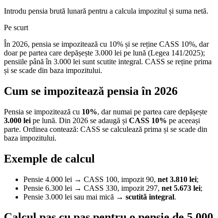
Introdu pensia brută lunară pentru a calcula impozitul și suma netă.
Pe scurt
În 2026, pensia se impozitează cu 10% și se reține CASS 10%, dar
doar pe partea care depășește 3.000 lei pe lună (Legea 141/2025);
pensiile până în 3.000 lei sunt scutite integral. CASS se reține prima
și se scade din baza impozitului.
Cum se impozitează pensia în 2026
Pensia se impozitează cu
10%
, dar numai pe partea care depășește
3.000 lei
pe lună. Din 2026 se adaugă și
CASS 10%
pe aceeași
parte. Ordinea contează: CASS se calculează prima și se scade din
baza impozitului.
Exemple de calcul
Pensie 4.000 lei → CASS 100, impozit 90,
net 3.810 lei
;
Pensie 6.300 lei → CASS 330, impozit 297,
net 5.673 lei
;
Pensie 3.000 lei sau mai mică →
scutită integral
.
Calcul pas cu pas pentru o pensie de 5.000