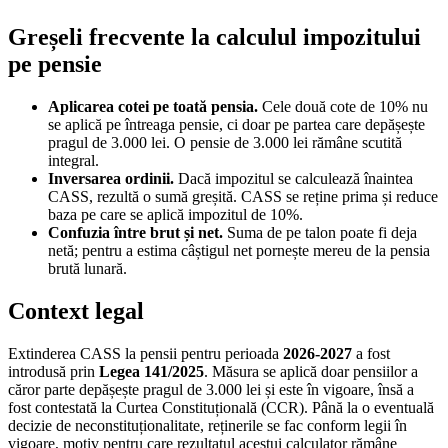
Greșeli frecvente la calculul impozitului
pe pensie
Aplicarea cotei pe toată pensia.
Cele două cote de 10% nu
se aplică pe întreaga pensie, ci doar pe partea care depășește
pragul de 3.000 lei. O pensie de 3.000 lei rămâne scutită
integral.
Inversarea ordinii.
Dacă impozitul se calculează înaintea
CASS, rezultă o sumă greșită. CASS se reține prima și reduce
baza pe care se aplică impozitul de 10%.
Confuzia între brut și net.
Suma de pe talon poate fi deja
netă; pentru a estima câștigul net pornește mereu de la pensia
brută lunară.
Context legal
Extinderea CASS la pensii pentru perioada
2026-2027
a fost
introdusă prin
Legea 141/2025
. Măsura se aplică doar pensiilor a
căror parte depășește pragul de 3.000 lei și este în vigoare, însă a
fost contestată la Curtea Constituțională (CCR). Până la o eventuală
decizie de neconstituționalitate, reținerile se fac conform legii în
vigoare, motiv pentru care rezultatul acestui calculator rămâne