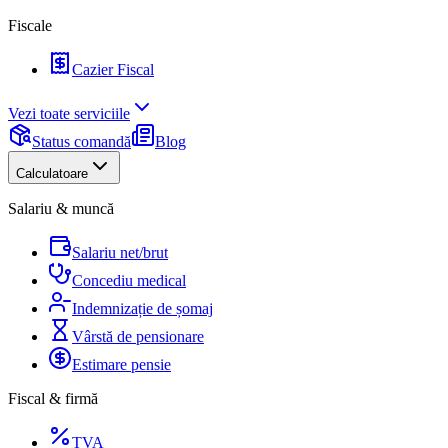
Fiscale
Cazier Fiscal
Vezi toate serviciile
Status comandă
Blog
Calculatoare
Salariu & muncă
Salariu net/brut
Concediu medical
Indemnizație de șomaj
Vârstă de pensionare
Estimare pensie
Fiscal & firmă
TVA