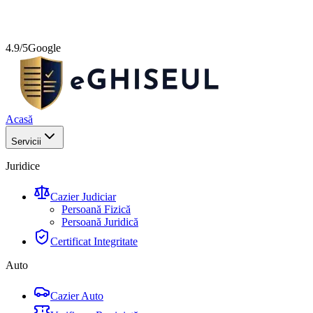
4.9/5
Google
Acasă
Servicii
Juridice
Cazier Judiciar
Persoană Fizică
Persoană Juridică
Certificat Integritate
Auto
Cazier Auto