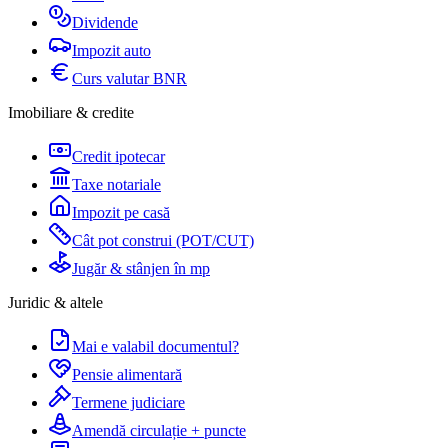
Dividende
Impozit auto
Curs valutar BNR
Imobiliare & credite
Credit ipotecar
Taxe notariale
Impozit pe casă
Cât pot construi (POT/CUT)
Jugăr & stânjen în mp
Juridic & altele
Mai e valabil documentul?
Pensie alimentară
Termene judiciare
Amendă circulație + puncte