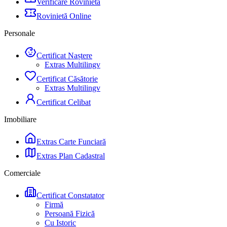
Verificare Rovinietă
Rovinietă Online
Personale
Certificat Naștere
Extras Multilingv
Certificat Căsătorie
Extras Multilingv
Certificat Celibat
Imobiliare
Extras Carte Funciară
Extras Plan Cadastral
Comerciale
Certificat Constatator
Firmă
Persoană Fizică
Cu Istoric