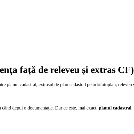
rența față de releveu și extras CF)
ntre planul cadastral, extrasul de plan cadastral pe ortofotoplan, releveu ș
u când depui o documentație. Dar ce este, mai exact,
planul cadastral
,