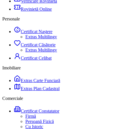
Verificare Rovinietă
Rovinietă Online
Personale
Certificat Naștere
Extras Multilingv
Certificat Căsătorie
Extras Multilingv
Certificat Celibat
Imobiliare
Extras Carte Funciară
Extras Plan Cadastral
Comerciale
Certificat Constatator
Firmă
Persoană Fizică
Cu Istoric