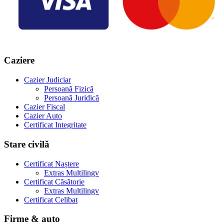
Caziere
Cazier Judiciar
Persoană Fizică
Persoană Juridică
Cazier Fiscal
Cazier Auto
Certificat Integritate
Stare civilă
Certificat Naștere
Extras Multilingv
Certificat Căsătorie
Extras Multilingv
Certificat Celibat
Firme & auto