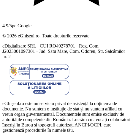
4.9/5
pe Google
©
2026
eGhișeul.ro. Toate drepturile rezervate.
eDigitalizare SRL · CUI RO49278701 · Reg. Com.
J2023001097301 · Jud. Satu Mare, Com. Odoreu, Str. Salcâmilor
nr. 2
eGhișeul.ro este un serviciu privat de asistență la obținerea de
documente. Nu suntem o instituție de stat și nu suntem afiliați cu
vreun organ guvernamental. Documentele sunt emise exclusiv de
autoritățile competente din România. Lucrăm cu avocați colaboratori
înscriși în Barou și topografi autorizați ANCPI/OCPI, care
gestionează procedurile în numele tău.