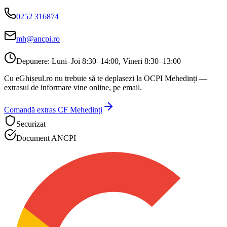
0252 316874
mh@ancpi.ro
Depunere:
Luni–Joi 8:30–14:00, Vineri 8:30–13:00
Cu eGhișeul.ro nu trebuie să te deplasezi la
OCPI Mehedinți
—
extrasul de informare vine online, pe email.
Comandă extras CF
Mehedinți
Securizat
Document ANCPI