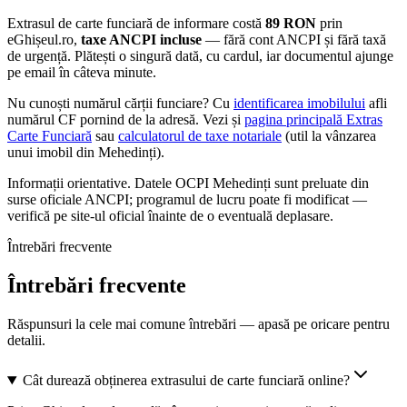
Extrasul de carte funciară de informare costă
89
RON
prin
eGhișeul.ro,
taxe ANCPI incluse
— fără cont ANCPI și fără taxă
de urgență. Plătești o singură dată, cu cardul, iar documentul ajunge
pe email în câteva minute.
Nu cunoști numărul cărții funciare? Cu
identificarea imobilului
afli
numărul CF pornind de la adresă. Vezi și
pagina principală Extras
Carte Funciară
sau
calculatorul de taxe notariale
(util la vânzarea
unui imobil din
Mehedinți
).
Informații orientative. Datele
OCPI Mehedinți
sunt preluate din
surse oficiale ANCPI; programul de lucru poate fi modificat —
verifică pe site-ul oficial înainte de o eventuală deplasare.
Întrebări frecvente
Întrebări frecvente
Răspunsuri la cele mai comune întrebări — apasă pe oricare pentru
detalii.
Cât durează obținerea extrasului de carte funciară online?