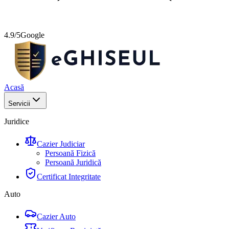
4.9/5
Google
Acasă
Servicii
Juridice
Cazier Judiciar
Persoană Fizică
Persoană Juridică
Certificat Integritate
Auto
Cazier Auto