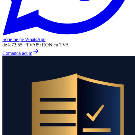
Scrie-ne pe WhatsApp
de la
73,55
+TVA
89
RON cu TVA
Comandă acum