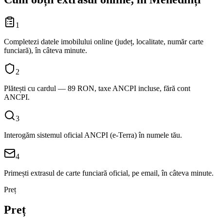
1
Completezi datele imobilului online (județ, localitate, număr carte
funciară), în câteva minute.
2
Plătești cu cardul — 89 RON, taxe ANCPI incluse, fără cont
ANCPI.
3
Interogăm sistemul oficial ANCPI (e-Terra) în numele tău.
4
Primești extrasul de carte funciară oficial, pe email, în câteva minute.
Preț
Preț