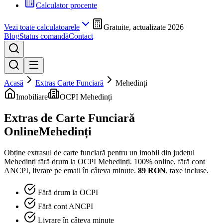
Calculator procente
Vezi toate calculatoarele
Gratuite, actualizate 2026
Blog
Status comandă
Contact
Acasă
Extras Carte Funciară
Mehedinți
Imobiliare
OCPI Mehedinți
Extras de Carte Funciară
Online
Mehedinți
Obține extrasul de carte funciară pentru un imobil din județul
Mehedinți
fără drum la
OCPI Mehedinți
. 100% online, fără cont
ANCPI, livrare pe email în câteva minute.
89
RON
, taxe incluse.
Fără drum la OCPI
Fără cont ANCPI
Livrare în câteva minute