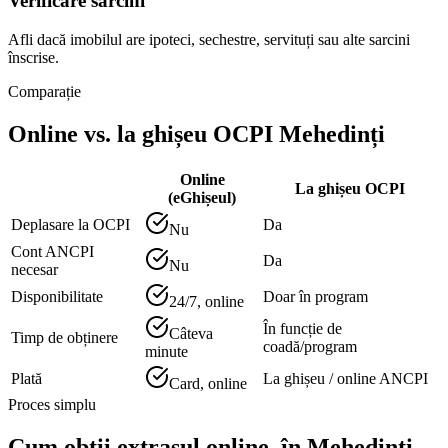
Verificare sarcini
Afli dacă imobilul are ipoteci, sechestre, servituți sau alte sarcini
înscrise.
Comparație
Online vs. la ghișeu OCPI
Mehedinți
Online
La ghișeu OCPI
(eGhișeul)
Deplasare la OCPI
Da
Nu
Cont ANCPI
Da
Nu
necesar
Disponibilitate
Doar în program
24/7, online
În funcție de
Câteva
Timp de obținere
coadă/program
minute
Plată
La ghișeu / online ANCPI
Card, online
Proces simplu
Cum obții extrasul online, în
Mehedinți