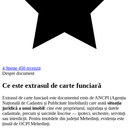
4,9
peste 450
recenzii
Despre document
Ce este extrasul de carte funciară
Extrasul de carte funciară este documentul emis de ANCPI (Agenția
Națională de Cadastru și Publicitate Imobiliară) care arată
situația
juridică a unui imobil
: cine este proprietarul, suprafața și datele
cadastrale, precum și sarcinile înscrise — ipoteci, sechestre, servituți
sau interdicții. Pentru imobilele din județul
Mehedinți
, evidența este
ținută de
OCPI Mehedinți
.