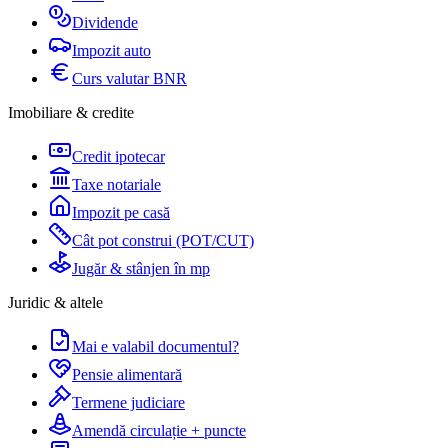
Dividende
Impozit auto
Curs valutar BNR
Imobiliare & credite
Credit ipotecar
Taxe notariale
Impozit pe casă
Cât pot construi (POT/CUT)
Jugăr & stânjen în mp
Juridic & altele
Mai e valabil documentul?
Pensie alimentară
Termene judiciare
Amendă circulație + puncte