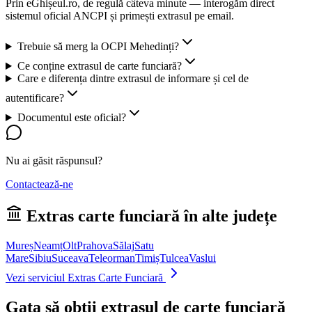
Prin eGhișeul.ro, de regulă câteva minute — interogăm direct
sistemul oficial ANCPI și primești extrasul pe email.
Trebuie să merg la OCPI Mehedinți?
Ce conține extrasul de carte funciară?
Care e diferența dintre extrasul de informare și cel de
autentificare?
Documentul este oficial?
Nu ai găsit răspunsul?
Contactează-ne
Extras carte funciară în alte județe
Mureș
Neamț
Olt
Prahova
Sălaj
Satu
Mare
Sibiu
Suceava
Teleorman
Timiș
Tulcea
Vaslui
Vezi serviciul Extras Carte Funciară
Gata să obții extrasul de carte funciară