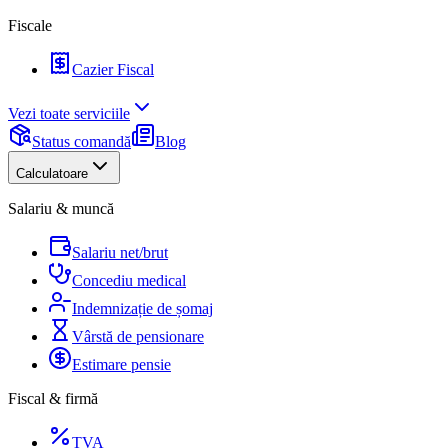
Fiscale
Cazier Fiscal
Vezi toate serviciile
Status comandă
Blog
Calculatoare
Salariu & muncă
Salariu net/brut
Concediu medical
Indemnizație de șomaj
Vârstă de pensionare
Estimare pensie
Fiscal & firmă
TVA