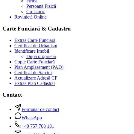
Firmă
Persoană Fizică
Cu Istoric
Rovinietă Online
Carte Funciară & Cadastru
Extras Carte Funciară
Certificat de Urbanism
Identificare Imobil
După proprietar
Copie Carte Funciară
Plan Amplasament (PAD)
Certificat de Sarcini
Actualizare Adresă CF
Extras Plan Cadastral
Contact
Formular de contact
WhatsApp
+40 757 708 181