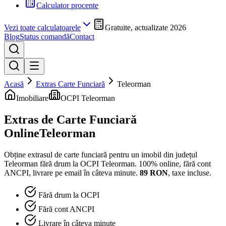
Calculator procente
Vezi toate calculatoarele
Gratuite, actualizate 2026
Blog
Status comandă
Contact
Acasă
Extras Carte Funciară
Teleorman
Imobiliare
OCPI Teleorman
Extras de Carte Funciară
Online
Teleorman
Obține extrasul de carte funciară pentru un imobil din județul
Teleorman
fără drum la
OCPI Teleorman
. 100% online, fără cont
ANCPI, livrare pe email în câteva minute.
89
RON
, taxe incluse.
Fără drum la OCPI
Fără cont ANCPI
Livrare în câteva minute