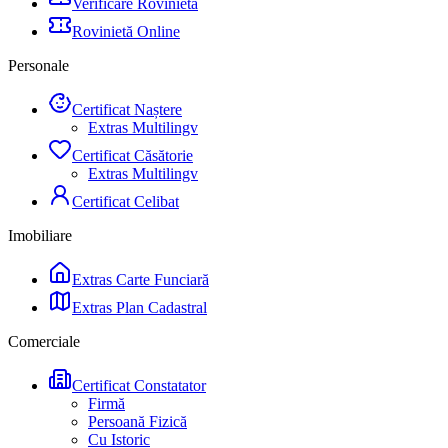
Verificare Rovinietă
Rovinietă Online
Personale
Certificat Naștere
Extras Multilingv
Certificat Căsătorie
Extras Multilingv
Certificat Celibat
Imobiliare
Extras Carte Funciară
Extras Plan Cadastral
Comerciale
Certificat Constatator
Firmă
Persoană Fizică
Cu Istoric