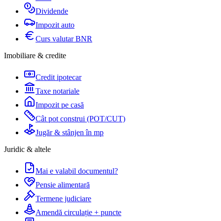
Dividende
Impozit auto
Curs valutar BNR
Imobiliare & credite
Credit ipotecar
Taxe notariale
Impozit pe casă
Cât pot construi (POT/CUT)
Jugăr & stânjen în mp
Juridic & altele
Mai e valabil documentul?
Pensie alimentară
Termene judiciare
Amendă circulație + puncte