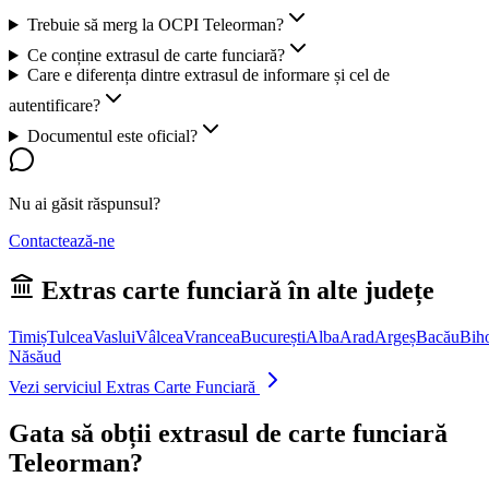
Trebuie să merg la OCPI Teleorman?
Ce conține extrasul de carte funciară?
Care e diferența dintre extrasul de informare și cel de
autentificare?
Documentul este oficial?
Nu ai găsit răspunsul?
Contactează-ne
Extras carte funciară în alte județe
Timiș
Tulcea
Vaslui
Vâlcea
Vrancea
București
Alba
Arad
Argeș
Bacău
Bih
Năsăud
Vezi serviciul Extras Carte Funciară
Gata să obții extrasul de carte funciară
Teleorman
?