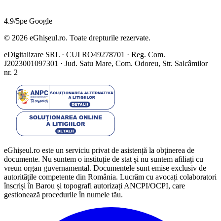
4.9/5
pe Google
©
2026
eGhișeul.ro. Toate drepturile rezervate.
eDigitalizare SRL · CUI RO49278701 · Reg. Com.
J2023001097301 · Jud. Satu Mare, Com. Odoreu, Str. Salcâmilor
nr. 2
eGhișeul.ro este un serviciu privat de asistență la obținerea de
documente. Nu suntem o instituție de stat și nu suntem afiliați cu
vreun organ guvernamental. Documentele sunt emise exclusiv de
autoritățile competente din România. Lucrăm cu avocați colaboratori
înscriși în Barou și topografi autorizați ANCPI/OCPI, care
gestionează procedurile în numele tău.