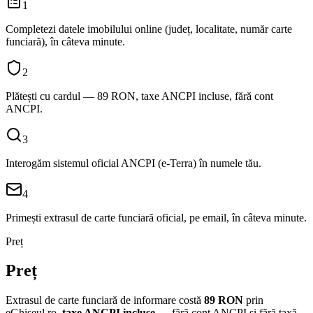
1
Completezi datele imobilului online (județ, localitate, număr carte
funciară), în câteva minute.
2
Plătești cu cardul — 89 RON, taxe ANCPI incluse, fără cont
ANCPI.
3
Interogăm sistemul oficial ANCPI (e-Terra) în numele tău.
4
Primești extrasul de carte funciară oficial, pe email, în câteva minute.
Preț
Preț
Extrasul de carte funciară de informare costă
89
RON
prin
eGhișeul.ro,
taxe ANCPI incluse
— fără cont ANCPI și fără taxă