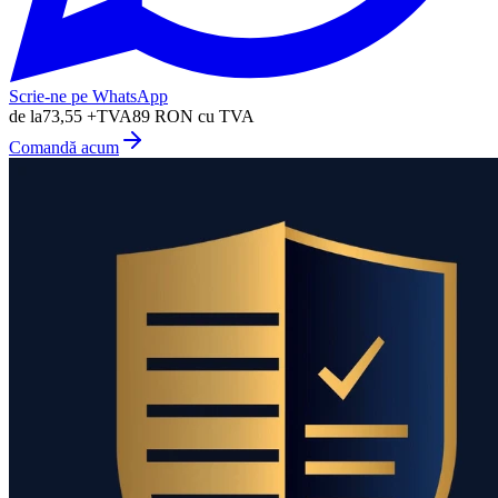
Scrie-ne pe WhatsApp
de la
73,55
+TVA
89
RON cu TVA
Comandă acum