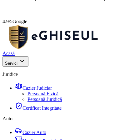
4.9/5
Google
Acasă
Servicii
Juridice
Cazier Judiciar
Persoană Fizică
Persoană Juridică
Certificat Integritate
Auto
Cazier Auto