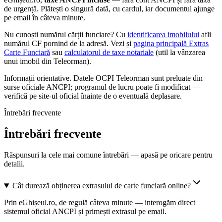
de urgență. Plătești o singură dată, cu cardul, iar documentul ajunge
pe email în câteva minute.
Nu cunoști numărul cărții funciare? Cu
identificarea imobilului
afli
numărul CF pornind de la adresă. Vezi și
pagina principală Extras
Carte Funciară
sau
calculatorul de taxe notariale
(util la vânzarea
unui imobil din
Teleorman
).
Informații orientative. Datele
OCPI Teleorman
sunt preluate din
surse oficiale ANCPI; programul de lucru poate fi modificat —
verifică pe site-ul oficial înainte de o eventuală deplasare.
Întrebări frecvente
Întrebări frecvente
Răspunsuri la cele mai comune întrebări — apasă pe oricare pentru
detalii.
Cât durează obținerea extrasului de carte funciară online?
Prin eGhișeul.ro, de regulă câteva minute — interogăm direct
sistemul oficial ANCPI și primești extrasul pe email.