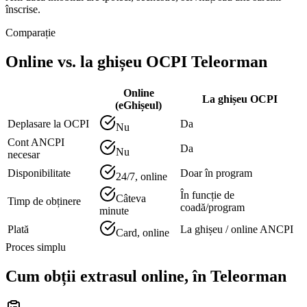
înscrise.
Comparație
Online vs. la ghișeu OCPI
Teleorman
Online
La ghișeu OCPI
(eGhișeul)
Deplasare la OCPI
Da
Nu
Cont ANCPI
Da
Nu
necesar
Disponibilitate
Doar în program
24/7, online
În funcție de
Câteva
Timp de obținere
coadă/program
minute
Plată
La ghișeu / online ANCPI
Card, online
Proces simplu
Cum obții extrasul online, în
Teleorman