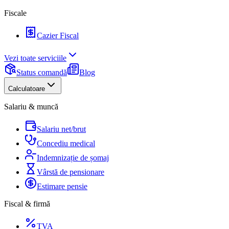
Fiscale
Cazier Fiscal
Vezi toate serviciile
Status comandă
Blog
Calculatoare
Salariu & muncă
Salariu net/brut
Concediu medical
Indemnizație de șomaj
Vârstă de pensionare
Estimare pensie
Fiscal & firmă
TVA