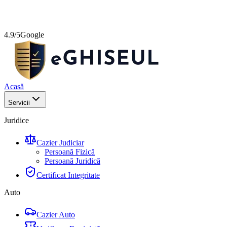
4.9/5
Google
Acasă
Servicii
Juridice
Cazier Judiciar
Persoană Fizică
Persoană Juridică
Certificat Integritate
Auto
Cazier Auto