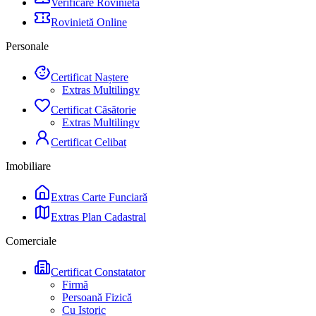
Verificare Rovinietă
Rovinietă Online
Personale
Certificat Naștere
Extras Multilingv
Certificat Căsătorie
Extras Multilingv
Certificat Celibat
Imobiliare
Extras Carte Funciară
Extras Plan Cadastral
Comerciale
Certificat Constatator
Firmă
Persoană Fizică
Cu Istoric