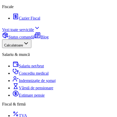
Fiscale
Cazier Fiscal
Vezi toate serviciile
Status comandă
Blog
Calculatoare
Salariu & muncă
Salariu net/brut
Concediu medical
Indemnizație de șomaj
Vârstă de pensionare
Estimare pensie
Fiscal & firmă
TVA