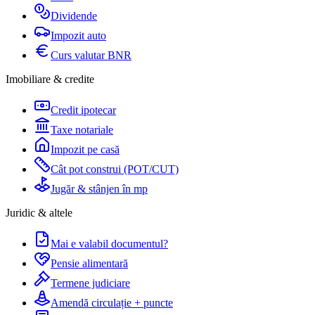
Dividende
Impozit auto
Curs valutar BNR
Imobiliare & credite
Credit ipotecar
Taxe notariale
Impozit pe casă
Cât pot construi (POT/CUT)
Jugăr & stânjen în mp
Juridic & altele
Mai e valabil documentul?
Pensie alimentară
Termene judiciare
Amendă circulație + puncte