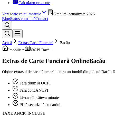
Calculator procente
Vezi toate calculatoarele
Gratuite, actualizate 2026
Blog
Status comandă
Contact
Acasă
Extras Carte Funciară
Bacău
Imobiliare
OCPI Bacău
Extras de Carte Funciară Online
Bacău
Obține extrasul de carte funciară pentru un imobil din județul
Bacău
f
Fără drum la OCPI
Fără cont ANCPI
Livrare în câteva minute
Plată securizată cu cardul
TAXE ANCPI INCLUSE