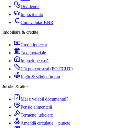
Dividende
Impozit auto
Curs valutar BNR
Imobiliare & credite
Credit ipotecar
Taxe notariale
Impozit pe casă
Cât pot construi (POT/CUT)
Jugăr & stânjen în mp
Juridic & altele
Mai e valabil documentul?
Pensie alimentară
Termene judiciare
Amendă circulație + puncte