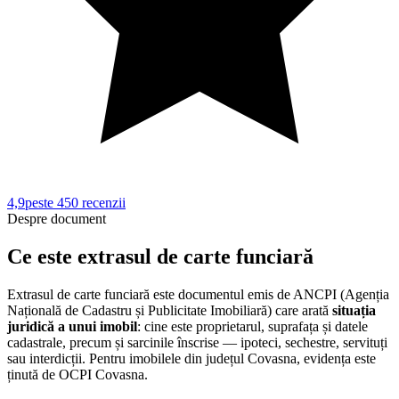
4,9
peste 450
recenzii
Despre document
Ce este extrasul de carte funciară
Extrasul de carte funciară este documentul emis de ANCPI (Agenția
Națională de Cadastru și Publicitate Imobiliară) care arată
situația
juridică a unui imobil
: cine este proprietarul, suprafața și datele
cadastrale, precum și sarcinile înscrise — ipoteci, sechestre, servituți
sau interdicții. Pentru imobilele din județul
Covasna
, evidența este
ținută de
OCPI Covasna
.