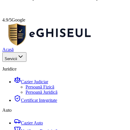
4.9/5
Google
Acasă
Servicii
Juridice
Cazier Judiciar
Persoană Fizică
Persoană Juridică
Certificat Integritate
Auto
Cazier Auto