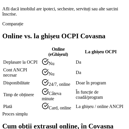
Afli dacă imobilul are ipoteci, sechestre, servituți sau alte sarcini
înscrise.
Comparație
Online vs. la ghișeu OCPI
Covasna
Online
La ghișeu OCPI
(eGhișeul)
Deplasare la OCPI
Da
Nu
Cont ANCPI
Da
Nu
necesar
Disponibilitate
Doar în program
24/7, online
În funcție de
Câteva
Timp de obținere
coadă/program
minute
Plată
La ghișeu / online ANCPI
Card, online
Proces simplu
Cum obții extrasul online, în
Covasna