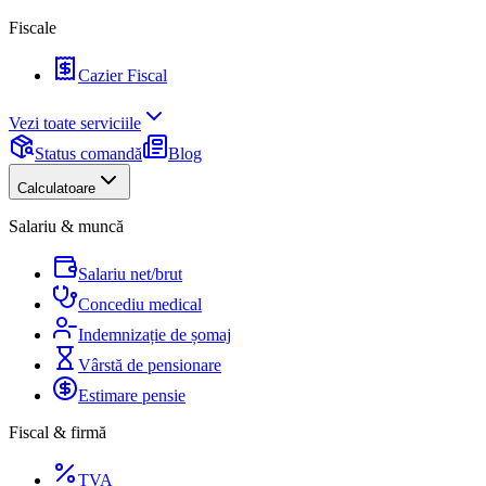
Fiscale
Cazier Fiscal
Vezi toate serviciile
Status comandă
Blog
Calculatoare
Salariu & muncă
Salariu net/brut
Concediu medical
Indemnizație de șomaj
Vârstă de pensionare
Estimare pensie
Fiscal & firmă
TVA