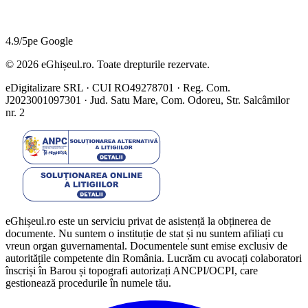
4.9/5
pe Google
©
2026
eGhișeul.ro. Toate drepturile rezervate.
eDigitalizare SRL · CUI RO49278701 · Reg. Com.
J2023001097301 · Jud. Satu Mare, Com. Odoreu, Str. Salcâmilor
nr. 2
eGhișeul.ro este un serviciu privat de asistență la obținerea de
documente. Nu suntem o instituție de stat și nu suntem afiliați cu
vreun organ guvernamental. Documentele sunt emise exclusiv de
autoritățile competente din România. Lucrăm cu avocați colaboratori
înscriși în Barou și topografi autorizați ANCPI/OCPI, care
gestionează procedurile în numele tău.