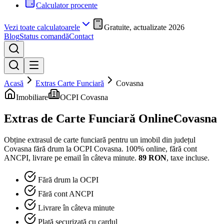
Calculator procente
Vezi toate calculatoarele
Gratuite, actualizate 2026
Blog
Status comandă
Contact
Acasă
Extras Carte Funciară
Covasna
Imobiliare
OCPI Covasna
Extras de Carte Funciară Online
Covasna
Obține extrasul de carte funciară pentru un imobil din județul
Covasna
fără drum la
OCPI Covasna
. 100% online, fără cont
ANCPI, livrare pe email în câteva minute.
89
RON
, taxe incluse.
Fără drum la OCPI
Fără cont ANCPI
Livrare în câteva minute
Plată securizată cu cardul