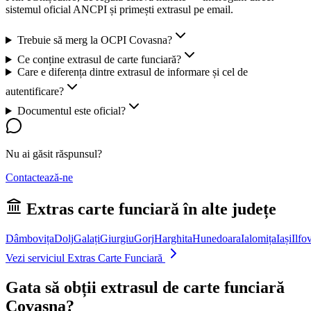
sistemul oficial ANCPI și primești extrasul pe email.
Trebuie să merg la OCPI Covasna?
Ce conține extrasul de carte funciară?
Care e diferența dintre extrasul de informare și cel de
autentificare?
Documentul este oficial?
Nu ai găsit răspunsul?
Contactează-ne
Extras carte funciară în alte județe
Dâmbovița
Dolj
Galați
Giurgiu
Gorj
Harghita
Hunedoara
Ialomița
Iași
Ilfo
Vezi serviciul Extras Carte Funciară
Gata să obții extrasul de carte funciară
Covasna
?