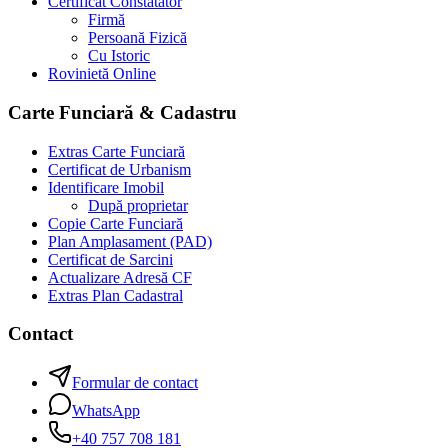
Certificat Constatator
Firmă
Persoană Fizică
Cu Istoric
Rovinietă Online
Carte Funciară & Cadastru
Extras Carte Funciară
Certificat de Urbanism
Identificare Imobil
După proprietar
Copie Carte Funciară
Plan Amplasament (PAD)
Certificat de Sarcini
Actualizare Adresă CF
Extras Plan Cadastral
Contact
Formular de contact
WhatsApp
+40 757 708 181