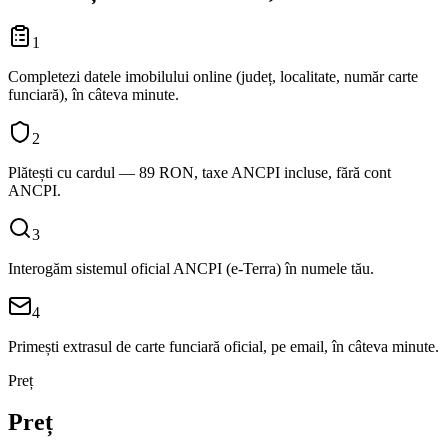
1
Completezi datele imobilului online (județ, localitate, număr carte
funciară), în câteva minute.
2
Plătești cu cardul — 89 RON, taxe ANCPI incluse, fără cont
ANCPI.
3
Interogăm sistemul oficial ANCPI (e-Terra) în numele tău.
4
Primești extrasul de carte funciară oficial, pe email, în câteva minute.
Preț
Preț