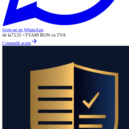
Scrie-ne pe WhatsApp
de la
73,55
+TVA
89
RON cu TVA
Comandă acum