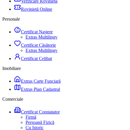
Verificare Rovinietă
Rovinietă Online
Personale
Certificat Naștere
Extras Multilingv
Certificat Căsătorie
Extras Multilingv
Certificat Celibat
Imobiliare
Extras Carte Funciară
Extras Plan Cadastral
Comerciale
Certificat Constatator
Firmă
Persoană Fizică
Cu Istoric