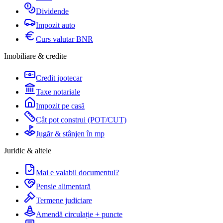
Dividende
Impozit auto
Curs valutar BNR
Imobiliare & credite
Credit ipotecar
Taxe notariale
Impozit pe casă
Cât pot construi (POT/CUT)
Jugăr & stânjen în mp
Juridic & altele
Mai e valabil documentul?
Pensie alimentară
Termene judiciare
Amendă circulație + puncte