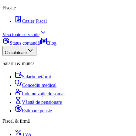
Fiscale
Cazier Fiscal
Vezi toate serviciile
Status comandă
Blog
Calculatoare
Salariu & muncă
Salariu net/brut
Concediu medical
Indemnizație de șomaj
Vârstă de pensionare
Estimare pensie
Fiscal & firmă
TVA