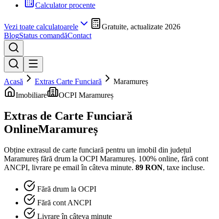
Calculator procente
Vezi toate calculatoarele
Gratuite, actualizate 2026
Blog
Status comandă
Contact
Acasă
Extras Carte Funciară
Maramureș
Imobiliare
OCPI Maramureș
Extras de Carte Funciară
Online
Maramureș
Obține extrasul de carte funciară pentru un imobil din județul
Maramureș
fără drum la
OCPI Maramureș
. 100% online, fără cont
ANCPI, livrare pe email în câteva minute.
89
RON
, taxe incluse.
Fără drum la OCPI
Fără cont ANCPI
Livrare în câteva minute