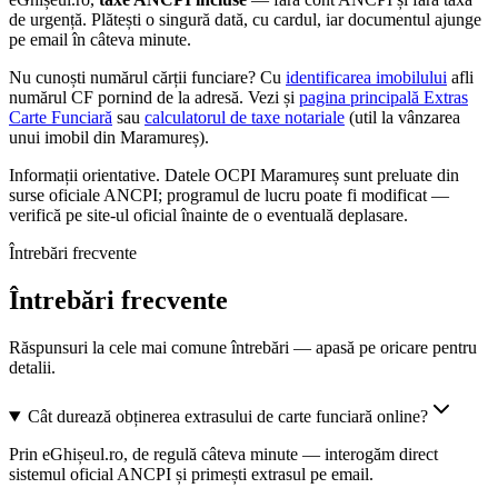
de urgență. Plătești o singură dată, cu cardul, iar documentul ajunge
pe email în câteva minute.
Nu cunoști numărul cărții funciare? Cu
identificarea imobilului
afli
numărul CF pornind de la adresă. Vezi și
pagina principală Extras
Carte Funciară
sau
calculatorul de taxe notariale
(util la vânzarea
unui imobil din
Maramureș
).
Informații orientative. Datele
OCPI Maramureș
sunt preluate din
surse oficiale ANCPI; programul de lucru poate fi modificat —
verifică pe site-ul oficial înainte de o eventuală deplasare.
Întrebări frecvente
Întrebări frecvente
Răspunsuri la cele mai comune întrebări — apasă pe oricare pentru
detalii.
Cât durează obținerea extrasului de carte funciară online?
Prin eGhișeul.ro, de regulă câteva minute — interogăm direct
sistemul oficial ANCPI și primești extrasul pe email.