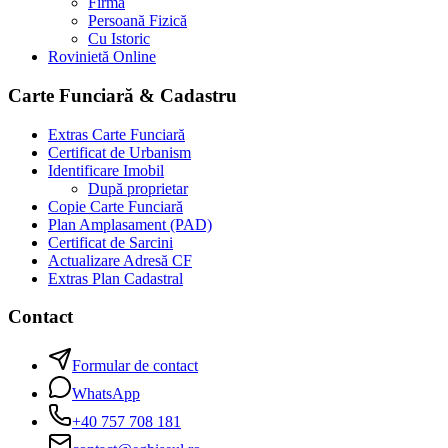
Firmă
Persoană Fizică
Cu Istoric
Rovinietă Online
Carte Funciară & Cadastru
Extras Carte Funciară
Certificat de Urbanism
Identificare Imobil
După proprietar
Copie Carte Funciară
Plan Amplasament (PAD)
Certificat de Sarcini
Actualizare Adresă CF
Extras Plan Cadastral
Contact
Formular de contact
WhatsApp
+40 757 708 181