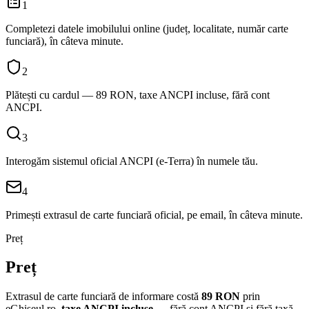
1
Completezi datele imobilului online (județ, localitate, număr carte
funciară), în câteva minute.
2
Plătești cu cardul — 89 RON, taxe ANCPI incluse, fără cont
ANCPI.
3
Interogăm sistemul oficial ANCPI (e-Terra) în numele tău.
4
Primești extrasul de carte funciară oficial, pe email, în câteva minute.
Preț
Preț
Extrasul de carte funciară de informare costă
89
RON
prin
eGhișeul.ro,
taxe ANCPI incluse
— fără cont ANCPI și fără taxă