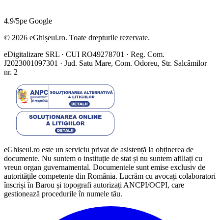
4.9/5
pe Google
©
2026
eGhișeul.ro. Toate drepturile rezervate.
eDigitalizare SRL · CUI RO49278701 · Reg. Com.
J2023001097301 · Jud. Satu Mare, Com. Odoreu, Str. Salcâmilor
nr. 2
eGhișeul.ro este un serviciu privat de asistență la obținerea de
documente. Nu suntem o instituție de stat și nu suntem afiliați cu
vreun organ guvernamental. Documentele sunt emise exclusiv de
autoritățile competente din România. Lucrăm cu avocați colaboratori
înscriși în Barou și topografi autorizați ANCPI/OCPI, care
gestionează procedurile în numele tău.