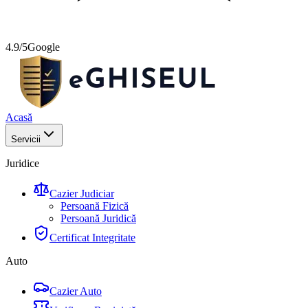
4.9/5
Google
Acasă
Servicii
Juridice
Cazier Judiciar
Persoană Fizică
Persoană Juridică
Certificat Integritate
Auto
Cazier Auto