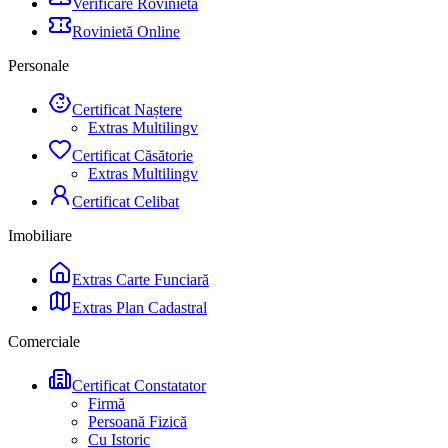
Verificare Rovinietă
Rovinietă Online
Personale
Certificat Naștere
Extras Multilingv
Certificat Căsătorie
Extras Multilingv
Certificat Celibat
Imobiliare
Extras Carte Funciară
Extras Plan Cadastral
Comerciale
Certificat Constatator
Firmă
Persoană Fizică
Cu Istoric