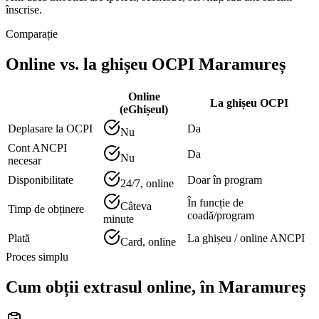
înscrise.
Comparație
Online vs. la ghișeu OCPI
Maramureș
Online
La ghișeu OCPI
(eGhișeul)
Deplasare la OCPI
Da
Nu
Cont ANCPI
Da
Nu
necesar
Disponibilitate
Doar în program
24/7, online
În funcție de
Câteva
Timp de obținere
coadă/program
minute
Plată
La ghișeu / online ANCPI
Card, online
Proces simplu
Cum obții extrasul online, în
Maramureș