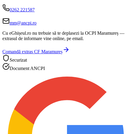
0262 221587
mm@ancpi.ro
Cu eGhișeul.ro nu trebuie să te deplasezi la
OCPI Maramureș
—
extrasul de informare vine online, pe email.
Comandă extras CF
Maramureș
Securizat
Document ANCPI