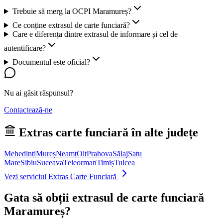
Trebuie să merg la OCPI Maramureș?
Ce conține extrasul de carte funciară?
Care e diferența dintre extrasul de informare și cel de
autentificare?
Documentul este oficial?
Nu ai găsit răspunsul?
Contactează-ne
Extras carte funciară în alte județe
Mehedinți
Mureș
Neamț
Olt
Prahova
Sălaj
Satu
Mare
Sibiu
Suceava
Teleorman
Timiș
Tulcea
Vezi serviciul Extras Carte Funciară
Gata să obții extrasul de carte funciară
Maramureș
?