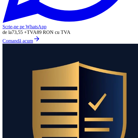
Scrie-ne pe WhatsApp
de la
73,55
+TVA
89
RON cu TVA
Comandă acum