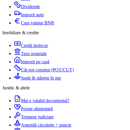
Dividende
Impozit auto
Curs valutar BNR
Imobiliare & credite
Credit ipotecar
Taxe notariale
Impozit pe casă
Cât pot construi (POT/CUT)
Jugăr & stânjen în mp
Juridic & altele
Mai e valabil documentul?
Pensie alimentară
Termene judiciare
Amendă circulație + puncte