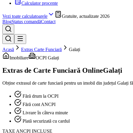
Calculator procente
Vezi toate calculatoarele
Gratuite, actualizate 2026
Blog
Status comandă
Contact
Acasă
Extras Carte Funciară
Galați
Imobiliare
OCPI Galați
Extras de Carte Funciară Online
Galați
Obține extrasul de carte funciară pentru un imobil din județul
Galați
fă
Fără drum la OCPI
Fără cont ANCPI
Livrare în câteva minute
Plată securizată cu cardul
TAXE ANCPI INCLUSE