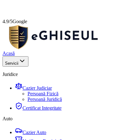
4.9/5
Google
Acasă
Servicii
Juridice
Cazier Judiciar
Persoană Fizică
Persoană Juridică
Certificat Integritate
Auto
Cazier Auto