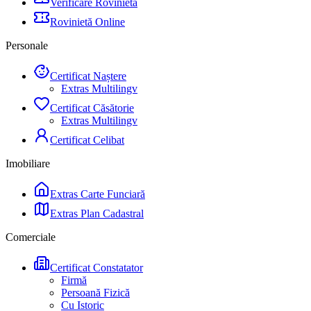
Verificare Rovinietă
Rovinietă Online
Personale
Certificat Naștere
Extras Multilingv
Certificat Căsătorie
Extras Multilingv
Certificat Celibat
Imobiliare
Extras Carte Funciară
Extras Plan Cadastral
Comerciale
Certificat Constatator
Firmă
Persoană Fizică
Cu Istoric