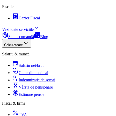
Fiscale
Cazier Fiscal
Vezi toate serviciile
Status comandă
Blog
Calculatoare
Salariu & muncă
Salariu net/brut
Concediu medical
Indemnizație de șomaj
Vârstă de pensionare
Estimare pensie
Fiscal & firmă
TVA