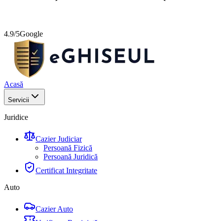
4.9/5
Google
Acasă
Servicii
Juridice
Cazier Judiciar
Persoană Fizică
Persoană Juridică
Certificat Integritate
Auto
Cazier Auto