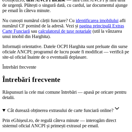
de urgență. Plătești o singură dată, cu cardul, iar documentul ajunge
pe email în câteva minute.
Nu cunoști numărul cărții funciare? Cu
identificarea imobilului
afli
numărul CF pornind de la adresă. Vezi și
pagina principală Extras
Carte Funciară
sau
calculatorul de taxe notariale
(util la vânzarea
unui imobil din
Harghita
).
Informații orientative. Datele
OCPI Harghita
sunt preluate din surse
oficiale ANCPI; programul de lucru poate fi modificat — verifică pe
site-ul oficial înainte de o eventuală deplasare.
Întrebări frecvente
Întrebări frecvente
Răspunsuri la cele mai comune întrebări — apasă pe oricare pentru
detalii.
Cât durează obținerea extrasului de carte funciară online?
Prin eGhișeul.ro, de regulă câteva minute — interogăm direct
sistemul oficial ANCPI și primești extrasul pe email.