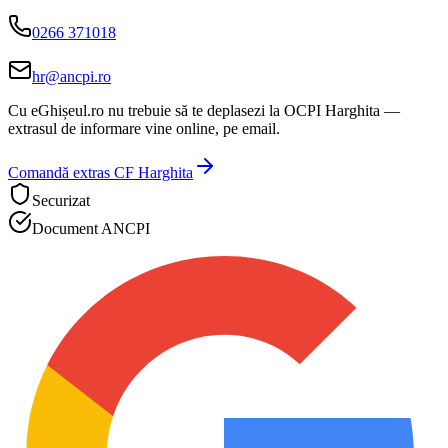
0266 371018
hr@ancpi.ro
Cu eGhișeul.ro nu trebuie să te deplasezi la
OCPI Harghita
—
extrasul de informare vine online, pe email.
Comandă extras CF
Harghita
Securizat
Document ANCPI