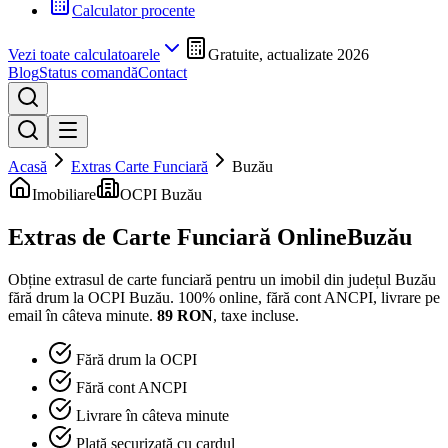
Calculator procente
Vezi toate calculatoarele
Gratuite, actualizate 2026
Blog
Status comandă
Contact
Acasă
Extras Carte Funciară
Buzău
Imobiliare
OCPI Buzău
Extras de Carte Funciară Online
Buzău
Obține extrasul de carte funciară pentru un imobil din județul
Buzău
fără drum la
OCPI Buzău
. 100% online, fără cont ANCPI, livrare pe
email în câteva minute.
89
RON
, taxe incluse.
Fără drum la OCPI
Fără cont ANCPI
Livrare în câteva minute
Plată securizată cu cardul