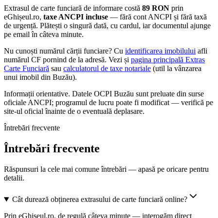
Extrasul de carte funciară de informare costă
89
RON
prin
eGhișeul.ro,
taxe ANCPI incluse
— fără cont ANCPI și fără taxă
de urgență. Plătești o singură dată, cu cardul, iar documentul ajunge
pe email în câteva minute.
Nu cunoști numărul cărții funciare? Cu
identificarea imobilului
afli
numărul CF pornind de la adresă. Vezi și
pagina principală Extras
Carte Funciară
sau
calculatorul de taxe notariale
(util la vânzarea
unui imobil din
Buzău
).
Informații orientative. Datele
OCPI Buzău
sunt preluate din surse
oficiale ANCPI; programul de lucru poate fi modificat — verifică pe
site-ul oficial înainte de o eventuală deplasare.
Întrebări frecvente
Întrebări frecvente
Răspunsuri la cele mai comune întrebări — apasă pe oricare pentru
detalii.
Cât durează obținerea extrasului de carte funciară online?
Prin eGhișeul.ro, de regulă câteva minute — interogăm direct