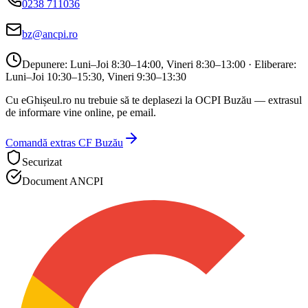
0238 711036
bz@ancpi.ro
Depunere:
Luni–Joi 8:30–14:00, Vineri 8:30–13:00
· Eliberare:
Luni–Joi 10:30–15:30, Vineri 9:30–13:30
Cu eGhișeul.ro nu trebuie să te deplasezi la
OCPI Buzău
— extrasul
de informare vine online, pe email.
Comandă extras CF
Buzău
Securizat
Document ANCPI