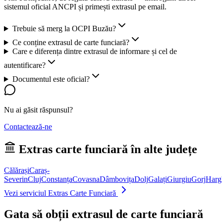
sistemul oficial ANCPI și primești extrasul pe email.
Trebuie să merg la OCPI Buzău?
Ce conține extrasul de carte funciară?
Care e diferența dintre extrasul de informare și cel de
autentificare?
Documentul este oficial?
Nu ai găsit răspunsul?
Contactează-ne
Extras carte funciară în alte județe
Călărași
Caraș-
Severin
Cluj
Constanța
Covasna
Dâmbovița
Dolj
Galați
Giurgiu
Gorj
Harg
Vezi serviciul Extras Carte Funciară
Gata să obții extrasul de carte funciară