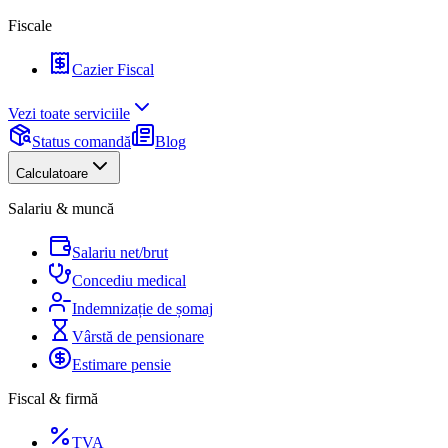
Fiscale
Cazier Fiscal
Vezi toate serviciile
Status comandă
Blog
Calculatoare
Salariu & muncă
Salariu net/brut
Concediu medical
Indemnizație de șomaj
Vârstă de pensionare
Estimare pensie
Fiscal & firmă
TVA