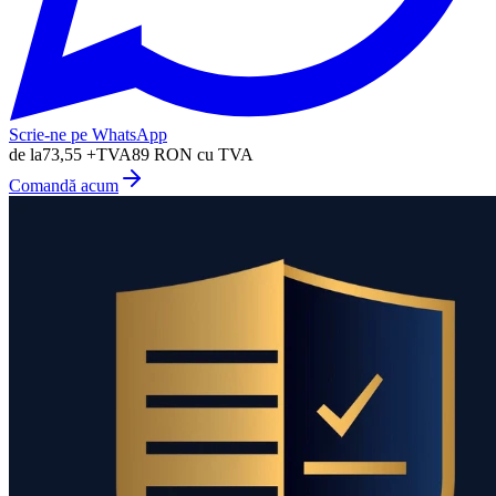
Scrie-ne pe WhatsApp
de la
73,55
+TVA
89
RON cu TVA
Comandă acum