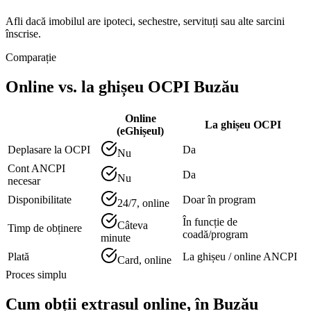
Afli dacă imobilul are ipoteci, sechestre, servituți sau alte sarcini
înscrise.
Comparație
Online vs. la ghișeu OCPI
Buzău
Online
La ghișeu OCPI
(eGhișeul)
Deplasare la OCPI
Da
Nu
Cont ANCPI
Da
Nu
necesar
Disponibilitate
Doar în program
24/7, online
În funcție de
Câteva
Timp de obținere
coadă/program
minute
Plată
La ghișeu / online ANCPI
Card, online
Proces simplu
Cum obții extrasul online, în
Buzău