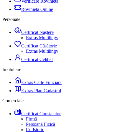
Verificare Rovinietă
Rovinietă Online
Personale
Certificat Naștere
Extras Multilingv
Certificat Căsătorie
Extras Multilingv
Certificat Celibat
Imobiliare
Extras Carte Funciară
Extras Plan Cadastral
Comerciale
Certificat Constatator
Firmă
Persoană Fizică
Cu Istoric