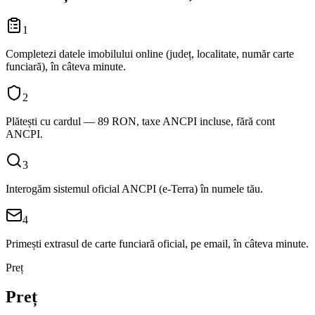
1
Completezi datele imobilului online (județ, localitate, număr carte
funciară), în câteva minute.
2
Plătești cu cardul — 89 RON, taxe ANCPI incluse, fără cont
ANCPI.
3
Interogăm sistemul oficial ANCPI (e-Terra) în numele tău.
4
Primești extrasul de carte funciară oficial, pe email, în câteva minute.
Preț
Preț