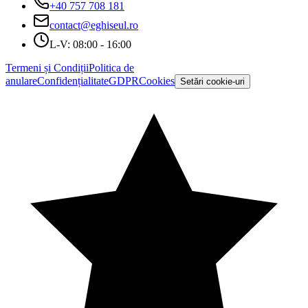
+40 757 708 181
contact@eghiseul.ro
L-V: 08:00 - 16:00
Termeni și Condiții
Politica de
anulare
Confidențialitate
GDPR
Cookies
Setări cookie-uri