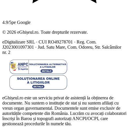
4.9/5
pe Google
©
2026
eGhișeul.ro. Toate drepturile rezervate.
eDigitalizare SRL · CUI RO49278701 · Reg. Com.
J2023001097301 · Jud. Satu Mare, Com. Odoreu, Str. Salcâmilor
nr. 2
eGhișeul.ro este un serviciu privat de asistență la obținerea de
documente. Nu suntem o instituție de stat și nu suntem afiliați cu
vreun organ guvernamental. Documentele sunt emise exclusiv de
autoritățile competente din România. Lucrăm cu avocați colaboratori
înscriși în Barou și topografi autorizați ANCPI/OCPI, care
gestionează procedurile în numele tău.