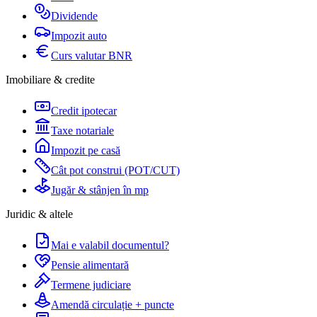
Dividende
Impozit auto
Curs valutar BNR
Imobiliare & credite
Credit ipotecar
Taxe notariale
Impozit pe casă
Cât pot construi (POT/CUT)
Jugăr & stânjen în mp
Juridic & altele
Mai e valabil documentul?
Pensie alimentară
Termene judiciare
Amendă circulație + puncte