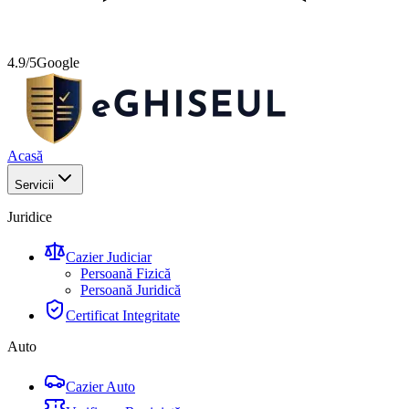
4.9/5
Google
Acasă
Servicii
Juridice
Cazier Judiciar
Persoană Fizică
Persoană Juridică
Certificat Integritate
Auto
Cazier Auto