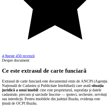
4,9
peste 450
recenzii
Despre document
Ce este extrasul de carte funciară
Extrasul de carte funciară este documentul emis de ANCPI (Agenția
Națională de Cadastru și Publicitate Imobiliară) care arată
situația
juridică a unui imobil
: cine este proprietarul, suprafața și datele
cadastrale, precum și sarcinile înscrise — ipoteci, sechestre, servituți
sau interdicții. Pentru imobilele din județul
Buzău
, evidența este
ținută de
OCPI Buzău
.