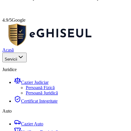
4.9/5
Google
Acasă
Servicii
Juridice
Cazier Judiciar
Persoană Fizică
Persoană Juridică
Certificat Integritate
Auto
Cazier Auto