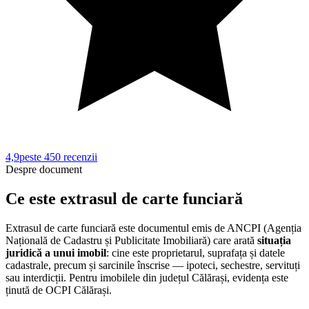
4,9
peste 450
recenzii
Despre document
Ce este extrasul de carte funciară
Extrasul de carte funciară este documentul emis de ANCPI (Agenția
Națională de Cadastru și Publicitate Imobiliară) care arată
situația
juridică a unui imobil
: cine este proprietarul, suprafața și datele
cadastrale, precum și sarcinile înscrise — ipoteci, sechestre, servituți
sau interdicții. Pentru imobilele din județul
Călărași
, evidența este
ținută de
OCPI Călărași
.