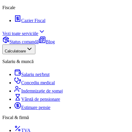
Fiscale
Cazier Fiscal
Vezi toate serviciile
Status comandă
Blog
Calculatoare
Salariu & muncă
Salariu net/brut
Concediu medical
Indemnizație de șomaj
Vârstă de pensionare
Estimare pensie
Fiscal & firmă
TVA