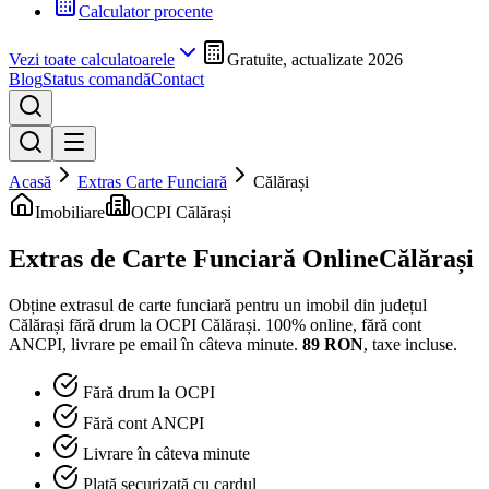
Calculator procente
Vezi toate calculatoarele
Gratuite, actualizate 2026
Blog
Status comandă
Contact
Acasă
Extras Carte Funciară
Călărași
Imobiliare
OCPI Călărași
Extras de Carte Funciară Online
Călărași
Obține extrasul de carte funciară pentru un imobil din județul
Călărași
fără drum la
OCPI Călărași
. 100% online, fără cont
ANCPI, livrare pe email în câteva minute.
89
RON
, taxe incluse.
Fără drum la OCPI
Fără cont ANCPI
Livrare în câteva minute
Plată securizată cu cardul