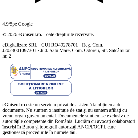
4.9/5
pe Google
©
2026
eGhișeul.ro. Toate drepturile rezervate.
eDigitalizare SRL · CUI RO49278701 · Reg. Com.
J2023001097301 · Jud. Satu Mare, Com. Odoreu, Str. Salcâmilor
nr. 2
eGhișeul.ro este un serviciu privat de asistență la obținerea de
documente. Nu suntem o instituție de stat și nu suntem afiliați cu
vreun organ guvernamental. Documentele sunt emise exclusiv de
autoritățile competente din România. Lucrăm cu avocați colaboratori
înscriși în Barou și topografi autorizați ANCPI/OCPI, care
gestionează procedurile în numele tău.