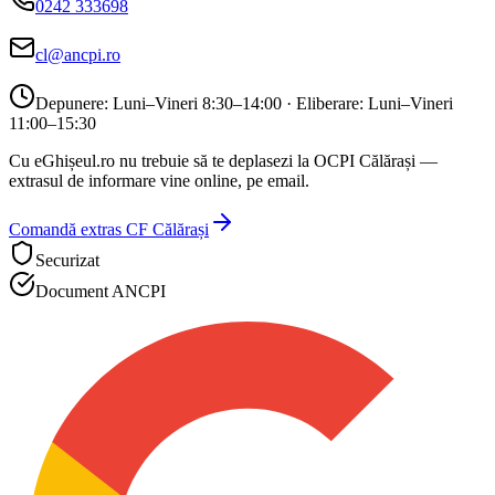
0242 333698
cl@ancpi.ro
Depunere:
Luni–Vineri 8:30–14:00
· Eliberare: Luni–Vineri
11:00–15:30
Cu eGhișeul.ro nu trebuie să te deplasezi la
OCPI Călărași
—
extrasul de informare vine online, pe email.
Comandă extras CF
Călărași
Securizat
Document ANCPI