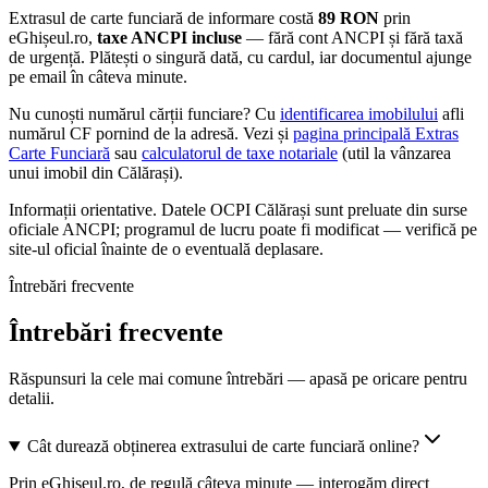
Extrasul de carte funciară de informare costă
89
RON
prin
eGhișeul.ro,
taxe ANCPI incluse
— fără cont ANCPI și fără taxă
de urgență. Plătești o singură dată, cu cardul, iar documentul ajunge
pe email în câteva minute.
Nu cunoști numărul cărții funciare? Cu
identificarea imobilului
afli
numărul CF pornind de la adresă. Vezi și
pagina principală Extras
Carte Funciară
sau
calculatorul de taxe notariale
(util la vânzarea
unui imobil din
Călărași
).
Informații orientative. Datele
OCPI Călărași
sunt preluate din surse
oficiale ANCPI; programul de lucru poate fi modificat — verifică pe
site-ul oficial înainte de o eventuală deplasare.
Întrebări frecvente
Întrebări frecvente
Răspunsuri la cele mai comune întrebări — apasă pe oricare pentru
detalii.
Cât durează obținerea extrasului de carte funciară online?
Prin eGhișeul.ro, de regulă câteva minute — interogăm direct