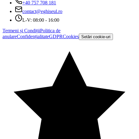
+40 757 708 181
contact@eghiseul.ro
L-V: 08:00 - 16:00
Termeni și Condiții
Politica de
anulare
Confidențialitate
GDPR
Cookies
Setări cookie-uri