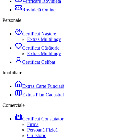
Verificare Rovinietă
Rovinietă Online
Personale
Certificat Naștere
Extras Multilingv
Certificat Căsătorie
Extras Multilingv
Certificat Celibat
Imobiliare
Extras Carte Funciară
Extras Plan Cadastral
Comerciale
Certificat Constatator
Firmă
Persoană Fizică
Cu Istoric