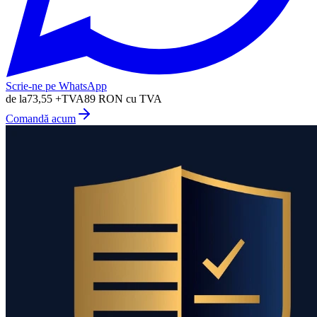
Scrie-ne pe WhatsApp
de la
73,55
+TVA
89
RON cu TVA
Comandă acum