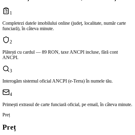
1
Completezi datele imobilului online (județ, localitate, număr carte
funciară), în câteva minute.
2
Plătești cu cardul — 89 RON, taxe ANCPI incluse, fără cont
ANCPI.
3
Interogăm sistemul oficial ANCPI (e-Terra) în numele tău.
4
Primești extrasul de carte funciară oficial, pe email, în câteva minute.
Preț
Preț