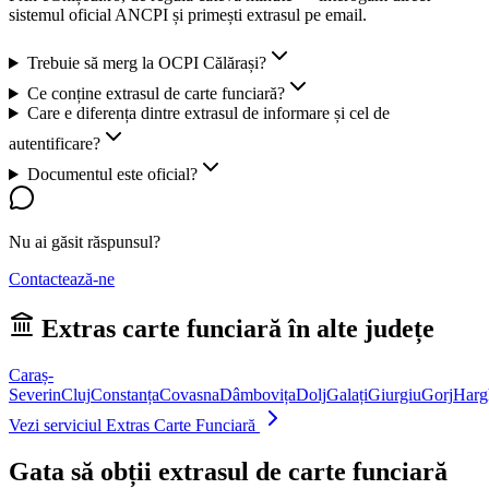
sistemul oficial ANCPI și primești extrasul pe email.
Trebuie să merg la OCPI Călărași?
Ce conține extrasul de carte funciară?
Care e diferența dintre extrasul de informare și cel de
autentificare?
Documentul este oficial?
Nu ai găsit răspunsul?
Contactează-ne
Extras carte funciară în alte județe
Caraș-
Severin
Cluj
Constanța
Covasna
Dâmbovița
Dolj
Galați
Giurgiu
Gorj
Harg
Vezi serviciul Extras Carte Funciară
Gata să obții extrasul de carte funciară