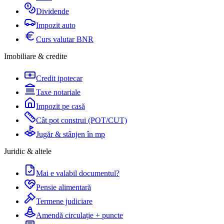
Dividende
Impozit auto
Curs valutar BNR
Imobiliare & credite
Credit ipotecar
Taxe notariale
Impozit pe casă
Cât pot construi (POT/CUT)
Jugăr & stânjen în mp
Juridic & altele
Mai e valabil documentul?
Pensie alimentară
Termene judiciare
Amendă circulație + puncte