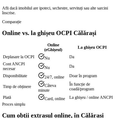
Afli dacă imobilul are ipoteci, sechestre, servituți sau alte sarcini
înscrise.
Comparație
Online vs. la ghișeu OCPI
Călărași
Online
La ghișeu OCPI
(eGhișeul)
Deplasare la OCPI
Da
Nu
Cont ANCPI
Da
Nu
necesar
Disponibilitate
Doar în program
24/7, online
În funcție de
Câteva
Timp de obținere
coadă/program
minute
Plată
La ghișeu / online ANCPI
Card, online
Proces simplu
Cum obții extrasul online, în
Călărași