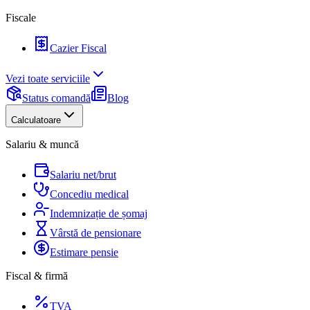
Fiscale
Cazier Fiscal
Vezi toate serviciile
Status comandă
Blog
Calculatoare
Salariu & muncă
Salariu net/brut
Concediu medical
Indemnizație de șomaj
Vârstă de pensionare
Estimare pensie
Fiscal & firmă
TVA