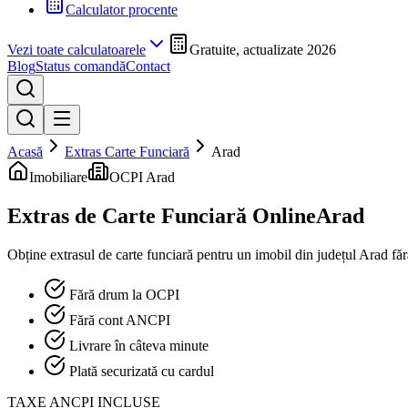
Calculator procente
Vezi toate calculatoarele
Gratuite, actualizate 2026
Blog
Status comandă
Contact
Acasă
Extras Carte Funciară
Arad
Imobiliare
OCPI Arad
Extras de Carte Funciară Online
Arad
Obține extrasul de carte funciară pentru un imobil din județul
Arad
făr
Fără drum la OCPI
Fără cont ANCPI
Livrare în câteva minute
Plată securizată cu cardul
TAXE ANCPI INCLUSE