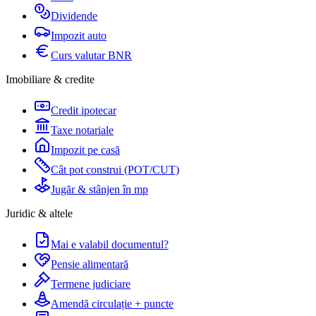
Dividende
Impozit auto
Curs valutar BNR
Imobiliare & credite
Credit ipotecar
Taxe notariale
Impozit pe casă
Cât pot construi (POT/CUT)
Jugăr & stânjen în mp
Juridic & altele
Mai e valabil documentul?
Pensie alimentară
Termene judiciare
Amendă circulație + puncte