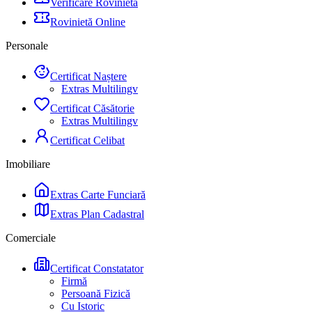
Verificare Rovinietă
Rovinietă Online
Personale
Certificat Naștere
Extras Multilingv
Certificat Căsătorie
Extras Multilingv
Certificat Celibat
Imobiliare
Extras Carte Funciară
Extras Plan Cadastral
Comerciale
Certificat Constatator
Firmă
Persoană Fizică
Cu Istoric