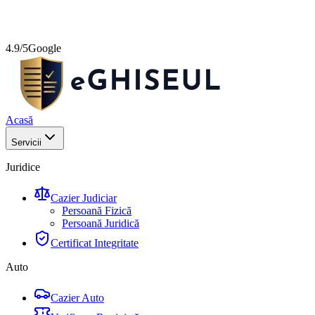
4.9/5
Google
Acasă
Servicii
Juridice
Cazier Judiciar
Persoană Fizică
Persoană Juridică
Certificat Integritate
Auto
Cazier Auto