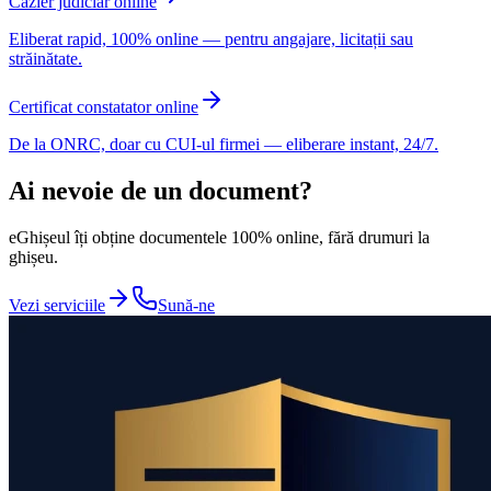
Cazier judiciar online
Eliberat rapid, 100% online — pentru angajare, licitații sau
străinătate.
Certificat constatator online
De la ONRC, doar cu CUI-ul firmei — eliberare instant, 24/7.
Ai nevoie de un document?
eGhișeul îți obține documentele 100% online, fără drumuri la
ghișeu.
Vezi serviciile
Sună-ne