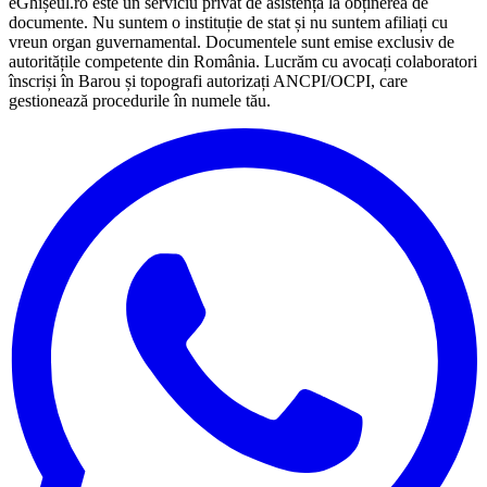
eGhișeul.ro este un serviciu privat de asistență la obținerea de
documente. Nu suntem o instituție de stat și nu suntem afiliați cu
vreun organ guvernamental. Documentele sunt emise exclusiv de
autoritățile competente din România. Lucrăm cu avocați colaboratori
înscriși în Barou și topografi autorizați ANCPI/OCPI, care
gestionează procedurile în numele tău.