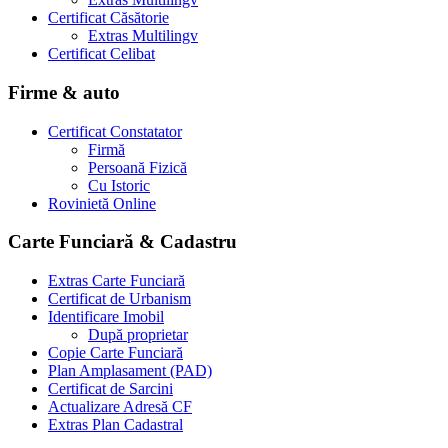
Certificat Căsătorie
Extras Multilingv
Certificat Celibat
Firme & auto
Certificat Constatator
Firmă
Persoană Fizică
Cu Istoric
Rovinietă Online
Carte Funciară & Cadastru
Extras Carte Funciară
Certificat de Urbanism
Identificare Imobil
După proprietar
Copie Carte Funciară
Plan Amplasament (PAD)
Certificat de Sarcini
Actualizare Adresă CF
Extras Plan Cadastral