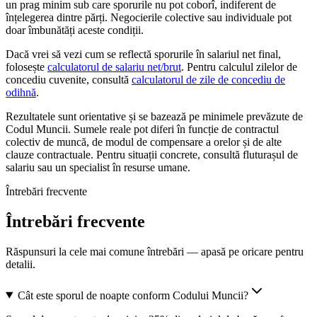
un prag minim sub care sporurile nu pot coborî, indiferent de
înțelegerea dintre părți. Negocierile colective sau individuale pot
doar îmbunătăți aceste condiții.
Dacă vrei să vezi cum se reflectă sporurile în salariul net final,
folosește
calculatorul de salariu net/brut
. Pentru calculul zilelor de
concediu cuvenite, consultă
calculatorul de zile de concediu de
odihnă
.
Rezultatele sunt orientative și se bazează pe minimele prevăzute de
Codul Muncii. Sumele reale pot diferi în funcție de contractul
colectiv de muncă, de modul de compensare a orelor și de alte
clauze contractuale. Pentru situații concrete, consultă fluturașul de
salariu sau un specialist în resurse umane.
Întrebări frecvente
Întrebări frecvente
Răspunsuri la cele mai comune întrebări — apasă pe oricare pentru
detalii.
Cât este sporul de noapte conform Codului Muncii?