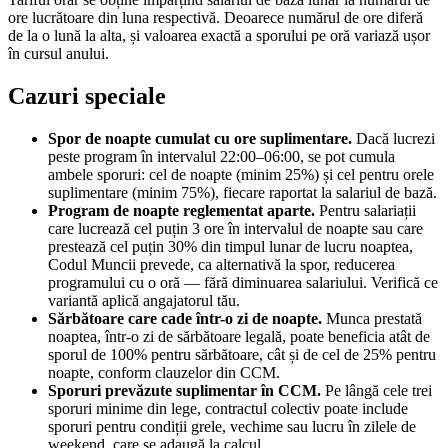
ore lucrătoare din luna respectivă. Deoarece numărul de ore diferă
de la o lună la alta, și valoarea exactă a sporului pe oră variază ușor
în cursul anului.
Cazuri speciale
Spor de noapte cumulat cu ore suplimentare.
Dacă lucrezi
peste program în intervalul 22:00–06:00, se pot cumula
ambele sporuri: cel de noapte (minim 25%) și cel pentru orele
suplimentare (minim 75%), fiecare raportat la salariul de bază.
Program de noapte reglementat aparte.
Pentru salariații
care lucrează cel puțin 3 ore în intervalul de noapte sau care
prestează cel puțin 30% din timpul lunar de lucru noaptea,
Codul Muncii prevede, ca alternativă la spor, reducerea
programului cu o oră — fără diminuarea salariului. Verifică ce
variantă aplică angajatorul tău.
Sărbătoare care cade într-o zi de noapte.
Munca prestată
noaptea, într-o zi de sărbătoare legală, poate beneficia atât de
sporul de 100% pentru sărbătoare, cât și de cel de 25% pentru
noapte, conform clauzelor din CCM.
Sporuri prevăzute suplimentar în CCM.
Pe lângă cele trei
sporuri minime din lege, contractul colectiv poate include
sporuri pentru condiții grele, vechime sau lucru în zilele de
weekend, care se adaugă la calcul.