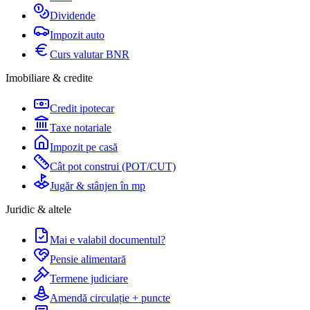
Dividende
Impozit auto
Curs valutar BNR
Imobiliare & credite
Credit ipotecar
Taxe notariale
Impozit pe casă
Cât pot construi (POT/CUT)
Jugăr & stânjen în mp
Juridic & altele
Mai e valabil documentul?
Pensie alimentară
Termene judiciare
Amendă circulație + puncte