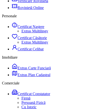
Verificare Rovinietă
Rovinietă Online
Personale
Certificat Naștere
Extras Multilingv
Certificat Căsătorie
Extras Multilingv
Certificat Celibat
Imobiliare
Extras Carte Funciară
Extras Plan Cadastral
Comerciale
Certificat Constatator
Firmă
Persoană Fizică
Cu Istoric