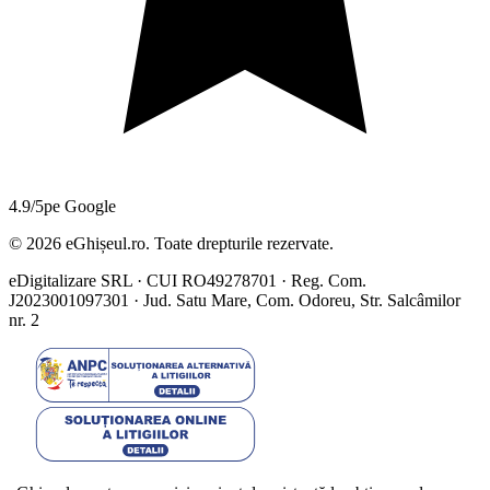
4.9/5
pe Google
©
2026
eGhișeul.ro. Toate drepturile rezervate.
eDigitalizare SRL · CUI RO49278701 · Reg. Com.
J2023001097301 · Jud. Satu Mare, Com. Odoreu, Str. Salcâmilor
nr. 2