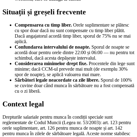
Situații și greșeli frecvente
Compensarea cu timp liber.
Orele suplimentare se plătesc
cu spor doar dacă nu sunt compensate cu timp liber plătit.
Dacă angajatorul acordă timp liber, sporul de 75% nu se mai
aplică.
Confundarea intervalului de noapte.
Sporul de noapte se
acordă doar pentru orele dintre 22:00 și 06:00 — nu pentru tot
schimbul, dacă acesta depășește intervalul.
Considerarea minimelor drept fixe.
Procentele din lege sunt
minime; dacă CCM-ul prevede mai mult (de exemplu 30%
spor de noapte), se aplică valoarea mai mare.
Sărbători legale neacordate ca zile libere.
Sporul de 100%
se cuvine doar când munca în sărbătoare nu a fost compensată
cu o zi liberă.
Context legal
Drepturile salariale pentru munca în condiții speciale sunt
reglementate de Codul Muncii (Legea nr. 53/2003): art. 123 pentru
orele suplimentare, art. 126 pentru munca de noapte și art. 142
pentru munca în zilele de sărbătoare legală. Aceste norme stabilesc