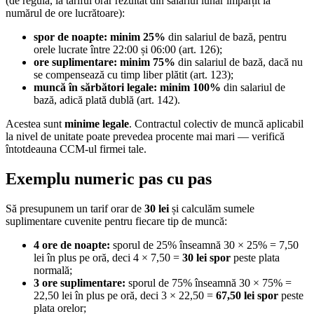
(de regulă, la tariful orar rezultat din salariul lunar împărțit la
numărul de ore lucrătoare):
spor de noapte: minim 25%
din salariul de bază, pentru
orele lucrate între 22:00 și 06:00 (art. 126);
ore suplimentare: minim 75%
din salariul de bază, dacă nu
se compensează cu timp liber plătit (art. 123);
muncă în sărbători legale: minim 100%
din salariul de
bază, adică plată dublă (art. 142).
Acestea sunt
minime legale
. Contractul colectiv de muncă aplicabil
la nivel de unitate poate prevedea procente mai mari — verifică
întotdeauna CCM-ul firmei tale.
Exemplu numeric pas cu pas
Să presupunem un tarif orar de
30 lei
și calculăm sumele
suplimentare cuvenite pentru fiecare tip de muncă:
4 ore de noapte:
sporul de 25% înseamnă 30 × 25% = 7,50
lei în plus pe oră, deci 4 × 7,50 =
30 lei spor
peste plata
normală;
3 ore suplimentare:
sporul de 75% înseamnă 30 × 75% =
22,50 lei în plus pe oră, deci 3 × 22,50 =
67,50 lei spor
peste
plata orelor;