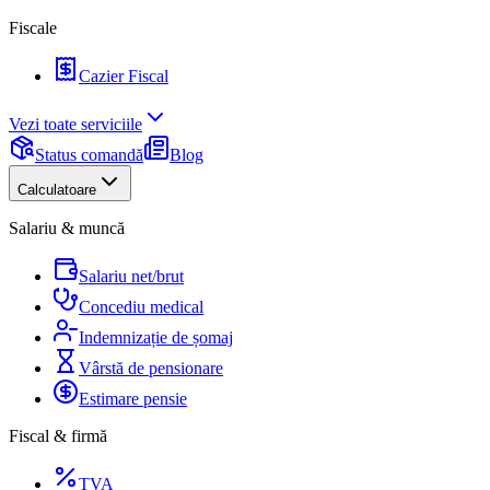
Fiscale
Cazier Fiscal
Vezi toate serviciile
Status comandă
Blog
Calculatoare
Salariu & muncă
Salariu net/brut
Concediu medical
Indemnizație de șomaj
Vârstă de pensionare
Estimare pensie
Fiscal & firmă
TVA