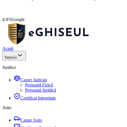
4.9/5
Google
Acasă
Servicii
Juridice
Cazier Judiciar
Persoană Fizică
Persoană Juridică
Certificat Integritate
Auto
Cazier Auto