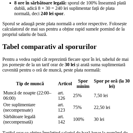
8 ore în sărbătoare legală:
sporul de 100% înseamnă plată
dublă, adică 8 × 30 = 240 lei suplimentar față de plata
normală, deci
240 lei spor
.
Sporul se adaugă peste plata normală a orelor respective. Folosește
calculatorul de mai sus pentru a obține rapid sumele pornind de la
propriul salariu de bază.
Tabel comparativ al sporurilor
Pentru a vedea rapid cât reprezintă fiecare spor în lei, tabelul de mai
jos pornește de la un tarif orar de
30 lei
și arată suma suplimentară
cuvenită pentru o oră de muncă, peste plata normală:
Spor
Spor pe oră (la 30
Tip de muncă
Articol
minim
lei)
Muncă de noapte (22:00–
art.
25%
7,50 lei
06:00)
126
Ore suplimentare
art.
75%
22,50 lei
(necompensate)
123
Sărbătoare legală
art.
100%
30 lei
(necompensată)
142
Tariful orar se obține împărțind salariul de bază lunar la numărul de