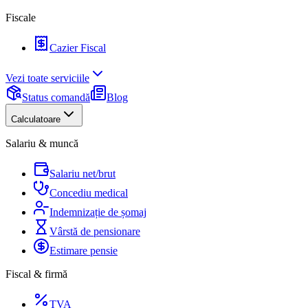
Fiscale
Cazier Fiscal
Vezi toate serviciile
Status comandă
Blog
Calculatoare
Salariu & muncă
Salariu net/brut
Concediu medical
Indemnizație de șomaj
Vârstă de pensionare
Estimare pensie
Fiscal & firmă
TVA