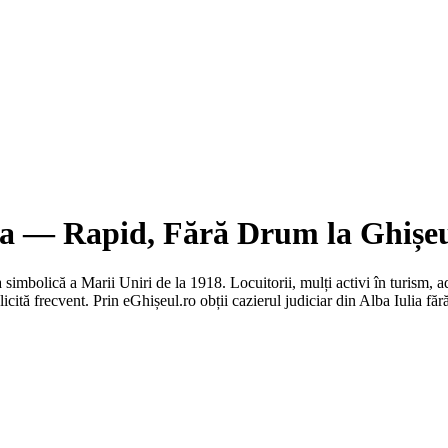
ia
— Rapid, Fără Drum la Ghișe
simbolică a Marii Uniri de la 1918. Locuitorii, mulți activi în turism, adm
icită frecvent.
Prin eGhișeul.ro obții cazierul judiciar din
Alba Iulia
fără