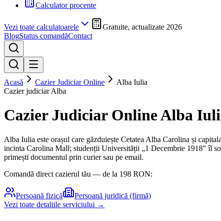
Calculator procente
Vezi toate calculatoarele
Gratuite, actualizate 2026
Blog
Status comandă
Contact
Acasă
Cazier Judiciar Online
Alba Iulia
Cazier judiciar
Alba
Cazier Judiciar Online
Alba Iul
Alba Iulia este orașul care găzduiește Cetatea Alba Carolina și capitala 
incinta Carolina Mall; studenții Universității „1 Decembrie 1918" îl sol
primești documentul prin curier sau pe email.
Comandă direct cazierul tău — de la
198
RON:
Persoană fizică
Persoană juridică (firmă)
Vezi toate detaliile serviciului →