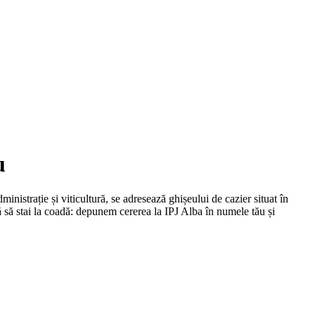
u
inistrație și viticultură, se adresează ghișeului de cazier situat în
 să stai la coadă: depunem cererea la IPJ
Alba
în numele tău și