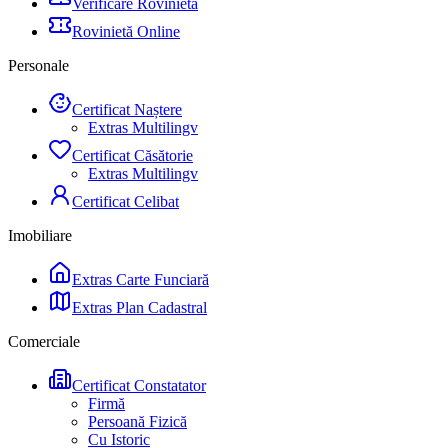
Verificare Rovinietă
Rovinietă Online
Personale
Certificat Naștere
Extras Multilingv
Certificat Căsătorie
Extras Multilingv
Certificat Celibat
Imobiliare
Extras Carte Funciară
Extras Plan Cadastral
Comerciale
Certificat Constatator
Firmă
Persoană Fizică
Cu Istoric