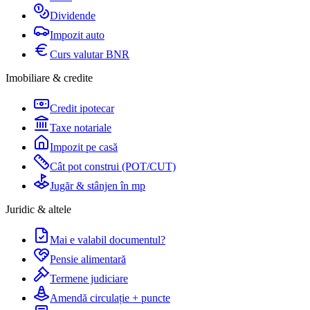
Dividende
Impozit auto
Curs valutar BNR
Imobiliare & credite
Credit ipotecar
Taxe notariale
Impozit pe casă
Cât pot construi (POT/CUT)
Jugăr & stânjen în mp
Juridic & altele
Mai e valabil documentul?
Pensie alimentară
Termene judiciare
Amendă circulație + puncte