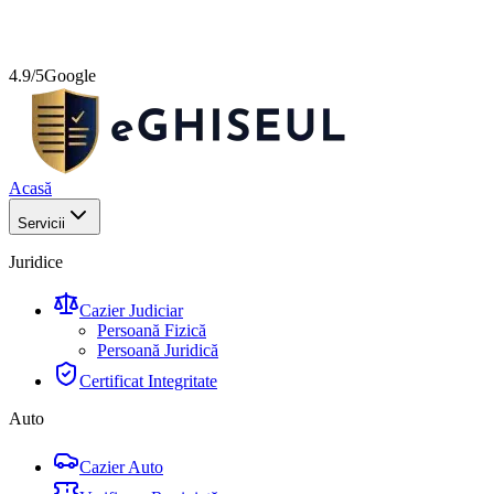
4.9/5
Google
Acasă
Servicii
Juridice
Cazier Judiciar
Persoană Fizică
Persoană Juridică
Certificat Integritate
Auto
Cazier Auto