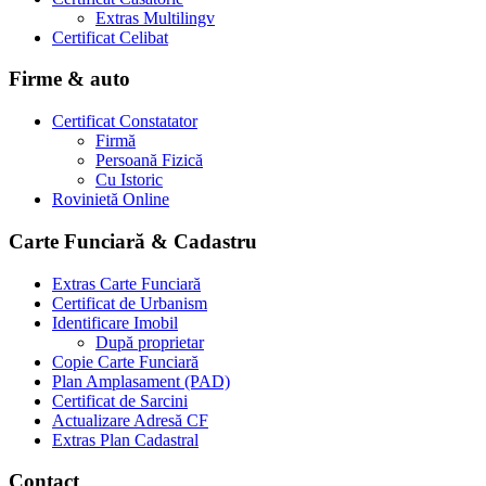
Extras Multilingv
Certificat Celibat
Firme & auto
Certificat Constatator
Firmă
Persoană Fizică
Cu Istoric
Rovinietă Online
Carte Funciară & Cadastru
Extras Carte Funciară
Certificat de Urbanism
Identificare Imobil
După proprietar
Copie Carte Funciară
Plan Amplasament (PAD)
Certificat de Sarcini
Actualizare Adresă CF
Extras Plan Cadastral
Contact