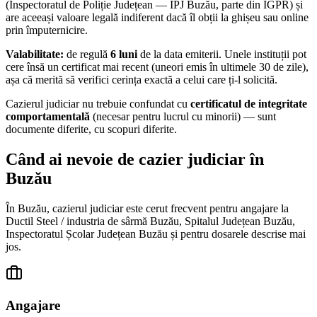
(Inspectoratul de Poliție Județean — IPJ
Buzău
, parte din IGPR) și
are aceeași valoare legală indiferent dacă îl obții la ghișeu sau online
prin împuternicire.
Valabilitate:
de regulă
6 luni
de la data emiterii. Unele instituții pot
cere însă un certificat mai recent (uneori emis în ultimele 30 de zile),
așa că merită să verifici cerința exactă a celui care ți-l solicită.
Cazierul judiciar nu trebuie confundat cu
certificatul de integritate
comportamentală
(necesar pentru lucrul cu minorii) — sunt
documente diferite, cu scopuri diferite.
Când ai nevoie de cazier judiciar în
Buzău
În
Buzău
, cazierul judiciar este cerut frecvent pentru angajare la
Ductil Steel / industria de sârmă Buzău, Spitalul Județean Buzău,
Inspectoratul Școlar Județean Buzău
și pentru dosarele descrise mai
jos.
Angajare