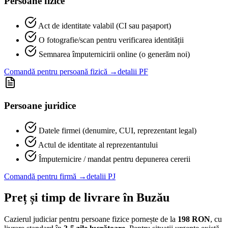
Persoane fizice
Act de identitate valabil (CI sau pașaport)
O fotografie/scan pentru verificarea identității
Semnarea împuternicirii online (o generăm noi)
Comandă pentru persoană fizică →
detalii PF
Persoane juridice
Datele firmei (denumire, CUI, reprezentant legal)
Actul de identitate al reprezentantului
Împuternicire / mandat pentru depunerea cererii
Comandă pentru firmă →
detalii PJ
Preț și timp de livrare în
Buzău
Cazierul judiciar pentru persoane fizice pornește de la
198
RON
, cu