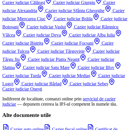
Cazier judiciar
Călărași
Cazier judiciar
Giurgiu
Cazier
judiciar
Alexandria
Cazier judiciar
Sfântu Gheorghe
Cazier
judiciar
Miercurea Ciuc
Cazier judiciar
Brăila
Cazier judiciar
Botoșani
Cazier judiciar
Vaslui
Cazier judiciar
Râmnicu
Vâlcea
Cazier judiciar
Deva
Cazier judiciar
Alba Iulia
Cazier judiciar
Bistrița
Cazier judiciar
Focșani
Cazier
judiciar
Tulcea
Cazier judiciar
Târgoviște
Cazier judiciar
Târgu Jiu
Cazier judiciar
Piatra Neamț
Cazier judiciar
Slatina
Cazier judiciar
Satu Mare
Cazier judiciar
Ilfov
Cazier judiciar
Turda
Cazier judiciar
Mediaș
Cazier judiciar
Lugoj
Cazier judiciar
Bârlad
Cazier judiciar
Sebeș
Cazier judiciar
Onești
Indiferent de localitate, comanzi online prin
serviciul de cazier
judiciar
— depunem cererea la IPJ-ul competent în numele tău.
Alte documente utile
Cazier auto online
Cazier fiscal online
Certificat de