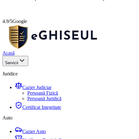
4.9/5
Google
Acasă
Servicii
Juridice
Cazier Judiciar
Persoană Fizică
Persoană Juridică
Certificat Integritate
Auto
Cazier Auto