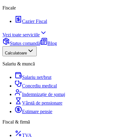
Fiscale
Cazier Fiscal
Vezi toate serviciile
Status comandă
Blog
Calculatoare
Salariu & muncă
Salariu net/brut
Concediu medical
Indemnizație de șomaj
Vârstă de pensionare
Estimare pensie
Fiscal & firmă
TVA