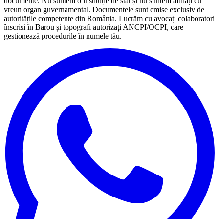
documente. Nu suntem o instituție de stat și nu suntem afiliați cu
vreun organ guvernamental. Documentele sunt emise exclusiv de
autoritățile competente din România. Lucrăm cu avocați colaboratori
înscriși în Barou și topografi autorizați ANCPI/OCPI, care
gestionează procedurile în numele tău.