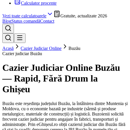
Calculator procente
Vezi toate calculatoarele
Gratuite, actualizate 2026
Blog
Status comandă
Contact
Acasă
Cazier Judiciar Online
Buzău
Cazier judiciar
Buzău
Cazier Judiciar Online
Buzău
— Rapid, Fără Drum la
Ghișeu
Buzău este reședința județului Buzău, la întâlnirea dintre Muntenia și
Moldova, cu o economie bazată pe industrie (sârmă și produse
metalurgice, materiale de construcții) și logistică. Buzoienii solicită
frecvent cazier judiciar pentru angajare în fabrici, transporturi și
administrație.
Prin eGhișeul.ro obții cazierul judiciar din
Buzău
fără
să stai la coadă: depunem cererea la IPJ
Buzău
în numele tău și