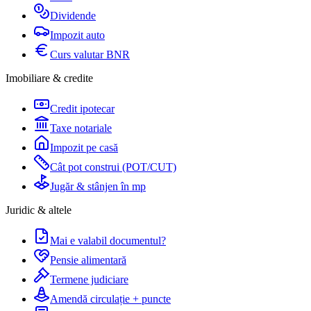
Dividende
Impozit auto
Curs valutar BNR
Imobiliare & credite
Credit ipotecar
Taxe notariale
Impozit pe casă
Cât pot construi (POT/CUT)
Jugăr & stânjen în mp
Juridic & altele
Mai e valabil documentul?
Pensie alimentară
Termene judiciare
Amendă circulație + puncte