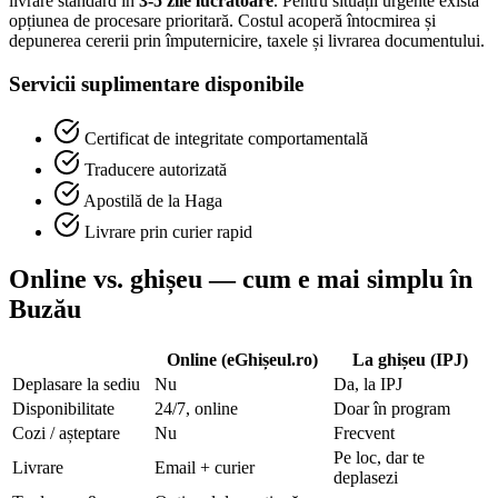
livrare standard în
3-5 zile lucrătoare
. Pentru situații urgente există
opțiunea de procesare prioritară. Costul acoperă întocmirea și
depunerea cererii prin împuternicire, taxele și livrarea documentului.
Servicii suplimentare disponibile
Certificat de integritate comportamentală
Traducere autorizată
Apostilă de la Haga
Livrare prin curier rapid
Online vs. ghișeu — cum e mai simplu în
Buzău
Online (eGhișeul.ro)
La ghișeu (IPJ)
Deplasare la sediu
Nu
Da, la IPJ
Disponibilitate
24/7, online
Doar în program
Cozi / așteptare
Nu
Frecvent
Pe loc, dar te
Livrare
Email + curier
deplasezi