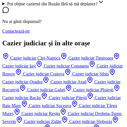
Pot obține cazierul din Buzău fără să mă deplasez?
Nu ai găsit răspunsul?
Contactează-ne
Cazier judiciar și în alte orașe
Cazier judiciar
Cluj-Napoca
Cazier judiciar
Timișoara
Cazier judiciar
Iași
Cazier judiciar
Constanța
Cazier judiciar
Brașov
Cazier judiciar
Craiova
Cazier judiciar
Sibiu
Cazier judiciar
Oradea
Cazier judiciar
Arad
Cazier judiciar
București
Cazier judiciar
Galați
Cazier judiciar
Ploiești
Cazier judiciar
Bacău
Cazier judiciar
Pitești
Cazier judiciar
Baia Mare
Cazier judiciar
Suceava
Cazier judiciar
Târgu
Mureș
Cazier judiciar
Reșița
Cazier judiciar
Drobeta-Turnu
Severin
Cazier judiciar
Zalău
Cazier judiciar
Slobozia