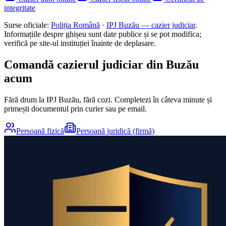
integritate
Surse oficiale:
Poliția Română
·
IPJ
Buzău
— cazier judiciar
.
Informațiile despre ghișeu sunt date publice și se pot modifica;
verifică pe site-ul instituției înainte de deplasare.
Comandă cazierul judiciar din
Buzău
acum
Fără drum la IPJ
Buzău
, fără cozi. Completezi în câteva minute și
primești documentul prin curier sau pe email.
Persoană fizică
Persoană juridică (firmă)