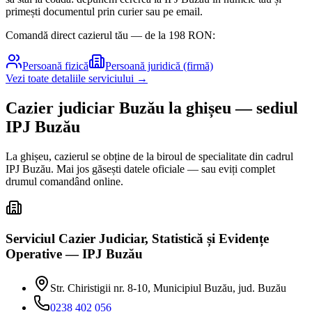
primești documentul prin curier sau pe email.
Comandă direct cazierul tău — de la
198
RON:
Persoană fizică
Persoană juridică (firmă)
Vezi toate detaliile serviciului →
Cazier judiciar
Buzău
la ghișeu
— sediul
IPJ Buzău
La ghișeu, cazierul se obține de la biroul de specialitate din cadrul
IPJ
Buzău
. Mai jos găsești datele oficiale — sau eviți complet
drumul comandând online.
Serviciul Cazier Judiciar, Statistică și Evidențe
Operative — IPJ Buzău
Str. Chiristigii nr. 8-10, Municipiul Buzău, jud. Buzău
0238 402 056