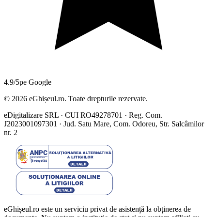
4.9/5
pe Google
©
2026
eGhișeul.ro. Toate drepturile rezervate.
eDigitalizare SRL · CUI RO49278701 · Reg. Com.
J2023001097301 · Jud. Satu Mare, Com. Odoreu, Str. Salcâmilor
nr. 2
eGhișeul.ro este un serviciu privat de asistență la obținerea de