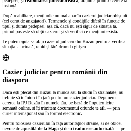
pedepsei, și
reabilitarea judecătorească
, obținută printr-o cerere la
instanță.
După reabilitare, mențiunile nu mai apar în cazierul judiciar obișnuit
(cel cerut de angajatori). Termenele și condițiile diferă în funcție de
tipul și durata pedepsei, așa că, dacă nu ești sigur de situația ta,
primul pas este să obții cazierul și să verifici ce mențiuni există.
Te putem ajuta să obții cazierul judiciar din
Buzău
pentru a verifica
situația ta actuală, rapid și fără drum la ghișeu.
Cazier judiciar pentru românii din
diaspora
Dacă ești plecat din
Buzău
la muncă sau la studii în străinătate, nu
trebuie să te întorci în țară pentru un cazier judiciar. Depunem
cererea la IPJ
Buzău
în numele tău, pe bază de împuternicire
semnată online, și îți trimitem documentul oriunde te afli — prin
curier internațional sau în format electronic.
Pentru folosirea cazierului în fața autorităților străine, ai de obicei
nevoie de
apostilă de la Haga
și de o
traducere autorizată
— pe