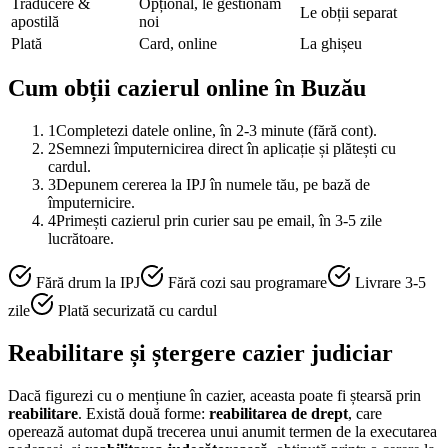
Traducere &
Opțional, le gestionăm
Le obții separat
apostilă
noi
Plată
Card, online
La ghișeu
Cum obții cazierul online în
Buzău
1
Completezi datele online, în 2-3 minute (fără cont).
2
Semnezi împuternicirea direct în aplicație și plătești cu
cardul.
3
Depunem cererea la IPJ în numele tău, pe bază de
împuternicire.
4
Primești cazierul prin curier sau pe email, în 3-5 zile
lucrătoare.
Fără drum la IPJ
Fără cozi sau programare
Livrare 3-5
zile
Plată securizată cu cardul
Reabilitare și ștergere cazier judiciar
Dacă figurezi cu o mențiune în cazier, aceasta poate fi ștearsă prin
reabilitare
. Există două forme:
reabilitarea de drept
, care
operează automat după trecerea unui anumit termen de la executarea