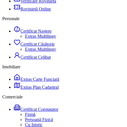
Verificare Rovinietă
Rovinietă Online
Personale
Certificat Naștere
Extras Multilingv
Certificat Căsătorie
Extras Multilingv
Certificat Celibat
Imobiliare
Extras Carte Funciară
Extras Plan Cadastral
Comerciale
Certificat Constatator
Firmă
Persoană Fizică
Cu Istoric