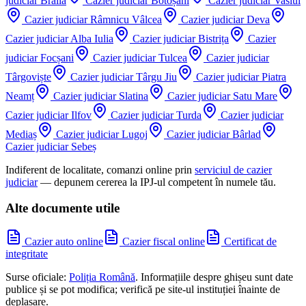
judiciar
Brăila
Cazier judiciar
Botoșani
Cazier judiciar
Vaslui
Cazier judiciar
Râmnicu Vâlcea
Cazier judiciar
Deva
Cazier judiciar
Alba Iulia
Cazier judiciar
Bistrița
Cazier
judiciar
Focșani
Cazier judiciar
Tulcea
Cazier judiciar
Târgoviște
Cazier judiciar
Târgu Jiu
Cazier judiciar
Piatra
Neamț
Cazier judiciar
Slatina
Cazier judiciar
Satu Mare
Cazier judiciar
Ilfov
Cazier judiciar
Turda
Cazier judiciar
Mediaș
Cazier judiciar
Lugoj
Cazier judiciar
Bârlad
Cazier judiciar
Sebeș
Indiferent de localitate, comanzi online prin
serviciul de cazier
judiciar
— depunem cererea la IPJ-ul competent în numele tău.
Alte documente utile
Cazier auto online
Cazier fiscal online
Certificat de
integritate
Surse oficiale:
Poliția Română
. Informațiile despre ghișeu sunt date
publice și se pot modifica; verifică pe site-ul instituției înainte de
deplasare.