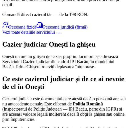
email.
Comandă direct cazierul tău — de la
198
RON:
Persoană fizică
Persoană juridică (firmă)
Vezi toate detaliile serviciului →
Cazier judiciar
Onești
la ghișeu
Onești nu are un ghișeu de cazier propriu: locuitorii se adresează
Serviciului Cazier Judiciar din cadrul IPJ Bacău, în municipiul
Bacău. Prin eGhișeul.ro eviți deplasarea între orașe.
Ce este cazierul judiciar și de ce ai nevoie
de el în
Onești
Cazierul judiciar este documentul care atestă dacă o persoană are sau
nu antecedente penale. Este eliberat de
Poliția Română
(Inspectoratul de Poliție Județean — IPJ
Bacău
, parte din IGPR) și
are aceeași valoare legală indiferent dacă îl obții la ghișeu sau online
prin împuternicire.