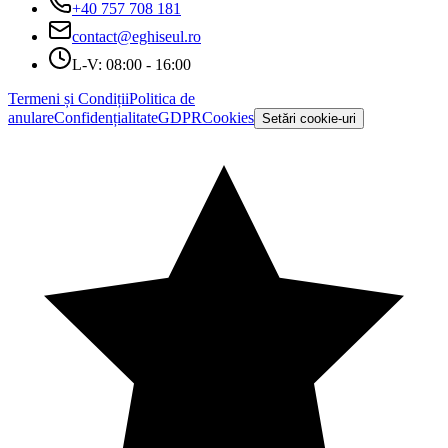
+40 757 708 181
contact@eghiseul.ro
L-V: 08:00 - 16:00
Termeni și Condiții
Politica de
anulare
Confidențialitate
GDPR
Cookies
Setări cookie-uri