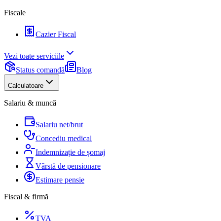
Fiscale
Cazier Fiscal
Vezi toate serviciile
Status comandă
Blog
Calculatoare
Salariu & muncă
Salariu net/brut
Concediu medical
Indemnizație de șomaj
Vârstă de pensionare
Estimare pensie
Fiscal & firmă
TVA