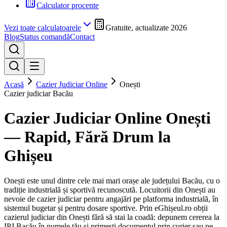
Calculator procente
Vezi toate calculatoarele
Gratuite, actualizate 2026
Blog
Status comandă
Contact
Acasă
Cazier Judiciar Online
Onești
Cazier judiciar
Bacău
Cazier Judiciar Online
Onești
— Rapid, Fără Drum la
Ghișeu
Onești este unul dintre cele mai mari orașe ale județului Bacău, cu o
tradiție industrială și sportivă recunoscută. Locuitorii din Onești au
nevoie de cazier judiciar pentru angajări pe platforma industrială, în
sistemul bugetar și pentru dosare sportive.
Prin eGhișeul.ro obții
cazierul judiciar din
Onești
fără să stai la coadă: depunem cererea la
IPJ
Bacău
în numele tău și primești documentul prin curier sau pe