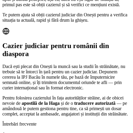
primul pas este să obții cazierul și să verifici ce mențiuni există.
Te putem ajuta să obții cazierul judiciar din
Onești
pentru a verifica
situația ta actuală, rapid și fără drum la ghișeu.
Cazier judiciar pentru românii din
diaspora
Dacă ești plecat din
Onești
la muncă sau la studii în străinătate, nu
trebuie să te întorci în țară pentru un cazier judiciar. Depunem
cererea la IPJ
Bacău
în numele tău, pe bază de împuternicire
semnată online, și îți trimitem documentul oriunde te afli — prin
curier internațional sau în format electronic.
Pentru folosirea cazierului în fața autorităților străine, ai de obicei
nevoie de
apostilă de la Haga
și de o
traducere autorizată
— pe
amândouă le putem gestiona pentru tine, ca să primești un dosar
complet, acceptat la ambasade, angajatori și instituții din străinătate.
Întrebări frecvente