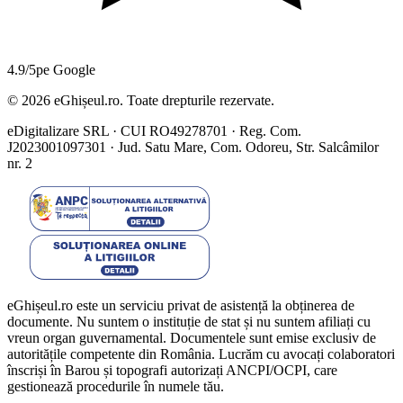
4.9/5
pe Google
©
2026
eGhișeul.ro. Toate drepturile rezervate.
eDigitalizare SRL · CUI RO49278701 · Reg. Com.
J2023001097301 · Jud. Satu Mare, Com. Odoreu, Str. Salcâmilor
nr. 2
eGhișeul.ro este un serviciu privat de asistență la obținerea de
documente. Nu suntem o instituție de stat și nu suntem afiliați cu
vreun organ guvernamental. Documentele sunt emise exclusiv de
autoritățile competente din România. Lucrăm cu avocați colaboratori
înscriși în Barou și topografi autorizați ANCPI/OCPI, care
gestionează procedurile în numele tău.