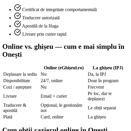
Certificat de integritate comportamentală
Traducere autorizată
Apostilă de la Haga
Livrare prin curier rapid
Online vs. ghișeu — cum e mai simplu în
Onești
Online (eGhișeul.ro)
La ghișeu (IPJ)
Deplasare la sediu
Nu
Da, la IPJ
Disponibilitate
24/7, online
Doar în program
Cozi / așteptare
Nu
Frecvent
Pe loc, dar te
Livrare
Email + curier
deplasezi
Traducere &
Opțional, le gestionăm
Le obții separat
apostilă
noi
Plată
Card, online
La ghișeu
Cum obții cazierul online în
Onești