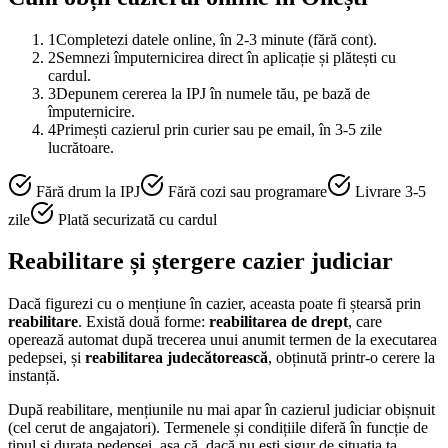
1
Completezi datele online, în 2-3 minute (fără cont).
2
Semnezi împuternicirea direct în aplicație și plătești cu
cardul.
3
Depunem cererea la IPJ în numele tău, pe bază de
împuternicire.
4
Primești cazierul prin curier sau pe email, în 3-5 zile
lucrătoare.
Fără drum la IPJ
Fără cozi sau programare
Livrare 3-5
zile
Plată securizată cu cardul
Reabilitare și ștergere cazier judiciar
Dacă figurezi cu o mențiune în cazier, aceasta poate fi ștearsă prin
reabilitare
. Există două forme:
reabilitarea de drept
, care
operează automat după trecerea unui anumit termen de la executarea
pedepsei, și
reabilitarea judecătorească
, obținută printr-o cerere la
instanță.
După reabilitare, mențiunile nu mai apar în cazierul judiciar obișnuit
(cel cerut de angajatori). Termenele și condițiile diferă în funcție de
tipul și durata pedepsei, așa că, dacă nu ești sigur de situația ta,