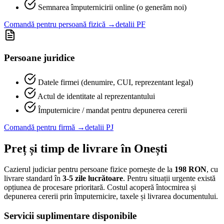
Semnarea împuternicirii online (o generăm noi)
Comandă pentru persoană fizică →
detalii PF
Persoane juridice
Datele firmei (denumire, CUI, reprezentant legal)
Actul de identitate al reprezentantului
Împuternicire / mandat pentru depunerea cererii
Comandă pentru firmă →
detalii PJ
Preț și timp de livrare în
Onești
Cazierul judiciar pentru persoane fizice pornește de la
198
RON
, cu
livrare standard în
3-5 zile lucrătoare
. Pentru situații urgente există
opțiunea de procesare prioritară. Costul acoperă întocmirea și
depunerea cererii prin împuternicire, taxele și livrarea documentului.
Servicii suplimentare disponibile