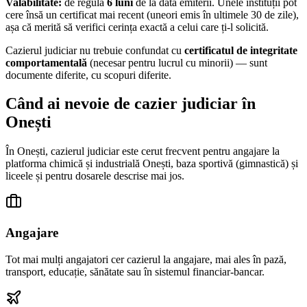
Valabilitate:
de regulă
6 luni
de la data emiterii. Unele instituții pot
cere însă un certificat mai recent (uneori emis în ultimele 30 de zile),
așa că merită să verifici cerința exactă a celui care ți-l solicită.
Cazierul judiciar nu trebuie confundat cu
certificatul de integritate
comportamentală
(necesar pentru lucrul cu minorii) — sunt
documente diferite, cu scopuri diferite.
Când ai nevoie de cazier judiciar în
Onești
În
Onești
, cazierul judiciar este cerut frecvent pentru angajare la
platforma chimică și industrială Onești, baza sportivă (gimnastică) și
liceele
și pentru dosarele descrise mai jos.
Angajare
Tot mai mulți angajatori cer cazierul la angajare, mai ales în pază,
transport, educație, sănătate sau în sistemul financiar-bancar.