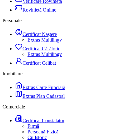
Verificare Rovinietă
Rovinietă Online
Personale
Certificat Naștere
Extras Multilingv
Certificat Căsătorie
Extras Multilingv
Certificat Celibat
Imobiliare
Extras Carte Funciară
Extras Plan Cadastral
Comerciale
Certificat Constatator
Firmă
Persoană Fizică
Cu Istoric