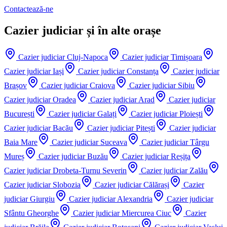
Contactează-ne
Cazier judiciar și în alte orașe
Cazier judiciar
Cluj-Napoca
Cazier judiciar
Timișoara
Cazier judiciar
Iași
Cazier judiciar
Constanța
Cazier judiciar
Brașov
Cazier judiciar
Craiova
Cazier judiciar
Sibiu
Cazier judiciar
Oradea
Cazier judiciar
Arad
Cazier judiciar
București
Cazier judiciar
Galați
Cazier judiciar
Ploiești
Cazier judiciar
Bacău
Cazier judiciar
Pitești
Cazier judiciar
Baia Mare
Cazier judiciar
Suceava
Cazier judiciar
Târgu
Mureș
Cazier judiciar
Buzău
Cazier judiciar
Reșița
Cazier judiciar
Drobeta-Turnu Severin
Cazier judiciar
Zalău
Cazier judiciar
Slobozia
Cazier judiciar
Călărași
Cazier
judiciar
Giurgiu
Cazier judiciar
Alexandria
Cazier judiciar
Sfântu Gheorghe
Cazier judiciar
Miercurea Ciuc
Cazier