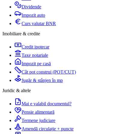
Dividende
Impozit auto
Curs valutar BNR
Imobiliare & credite
Credit ipotecar
Taxe notariale
Impozit pe casă
Cât pot construi (POT/CUT)
Jugăr & stânjen în mp
Juridic & altele
Mai e valabil documentul?
Pensie alimentară
Termene judiciare
Amendă circulație + puncte