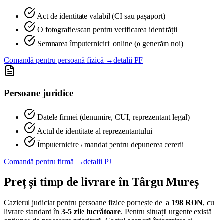
Act de identitate valabil (CI sau pașaport)
O fotografie/scan pentru verificarea identității
Semnarea împuternicirii online (o generăm noi)
Comandă pentru persoană fizică →
detalii PF
Persoane juridice
Datele firmei (denumire, CUI, reprezentant legal)
Actul de identitate al reprezentantului
Împuternicire / mandat pentru depunerea cererii
Comandă pentru firmă →
detalii PJ
Preț și timp de livrare în
Târgu Mureș
Cazierul judiciar pentru persoane fizice pornește de la
198
RON
, cu
livrare standard în
3-5 zile lucrătoare
. Pentru situații urgente există