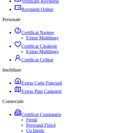
Verificare Rovinietă
Rovinietă Online
Personale
Certificat Naștere
Extras Multilingv
Certificat Căsătorie
Extras Multilingv
Certificat Celibat
Imobiliare
Extras Carte Funciară
Extras Plan Cadastral
Comerciale
Certificat Constatator
Firmă
Persoană Fizică
Cu Istoric