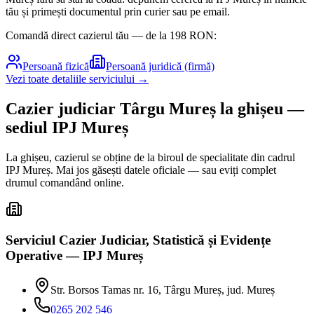
tău și primești documentul prin curier sau pe email.
Comandă direct cazierul tău — de la
198
RON:
Persoană fizică
Persoană juridică (firmă)
Vezi toate detaliile serviciului →
Cazier judiciar
Târgu Mureș
la ghișeu
—
sediul IPJ Mureș
La ghișeu, cazierul se obține de la biroul de specialitate din cadrul
IPJ
Mureș
. Mai jos găsești datele oficiale — sau eviți complet
drumul comandând online.
Serviciul Cazier Judiciar, Statistică și Evidențe
Operative — IPJ Mureș
Str. Borsos Tamas nr. 16, Târgu Mureș, jud. Mureș
0265 202 546