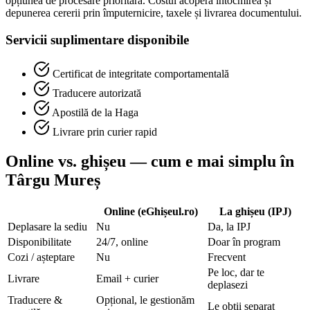
opțiunea de procesare prioritară. Costul acoperă întocmirea și
depunerea cererii prin împuternicire, taxele și livrarea documentului.
Servicii suplimentare disponibile
Certificat de integritate comportamentală
Traducere autorizată
Apostilă de la Haga
Livrare prin curier rapid
Online vs. ghișeu — cum e mai simplu în
Târgu Mureș
Online (eGhișeul.ro)
La ghișeu (IPJ)
Deplasare la sediu
Nu
Da, la IPJ
Disponibilitate
24/7, online
Doar în program
Cozi / așteptare
Nu
Frecvent
Pe loc, dar te
Livrare
Email + curier
deplasezi
Traducere &
Opțional, le gestionăm
Le obții separat