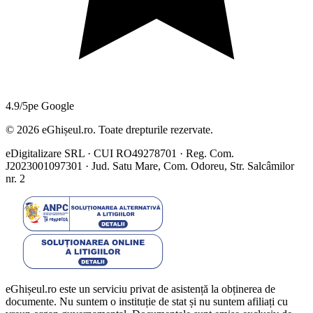
4.9/5
pe Google
©
2026
eGhișeul.ro. Toate drepturile rezervate.
eDigitalizare SRL · CUI RO49278701 · Reg. Com.
J2023001097301 · Jud. Satu Mare, Com. Odoreu, Str. Salcâmilor
nr. 2
eGhișeul.ro este un serviciu privat de asistență la obținerea de
documente. Nu suntem o instituție de stat și nu suntem afiliați cu