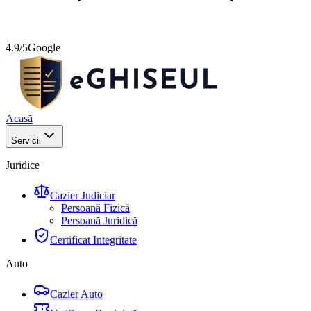
4.9/5
Google
Acasă
Servicii
Juridice
Cazier Judiciar
Persoană Fizică
Persoană Juridică
Certificat Integritate
Auto
Cazier Auto