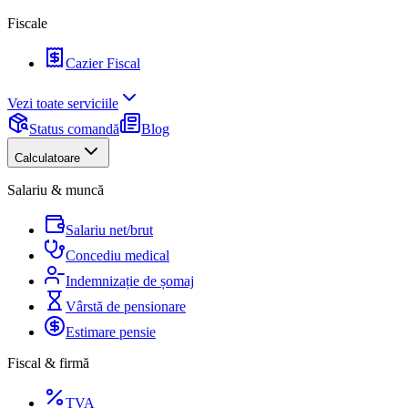
Fiscale
Cazier Fiscal
Vezi toate serviciile
Status comandă
Blog
Calculatoare
Salariu & muncă
Salariu net/brut
Concediu medical
Indemnizație de șomaj
Vârstă de pensionare
Estimare pensie
Fiscal & firmă
TVA