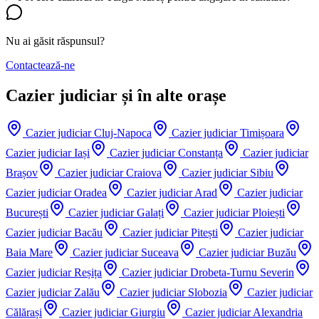
Nu ai găsit răspunsul?
Contactează-ne
Cazier judiciar și în alte orașe
Cazier judiciar
Cluj-Napoca
Cazier judiciar
Timișoara
Cazier judiciar
Iași
Cazier judiciar
Constanța
Cazier judiciar
Brașov
Cazier judiciar
Craiova
Cazier judiciar
Sibiu
Cazier judiciar
Oradea
Cazier judiciar
Arad
Cazier judiciar
București
Cazier judiciar
Galați
Cazier judiciar
Ploiești
Cazier judiciar
Bacău
Cazier judiciar
Pitești
Cazier judiciar
Baia Mare
Cazier judiciar
Suceava
Cazier judiciar
Buzău
Cazier judiciar
Reșița
Cazier judiciar
Drobeta-Turnu Severin
Cazier judiciar
Zalău
Cazier judiciar
Slobozia
Cazier judiciar
Călărași
Cazier judiciar
Giurgiu
Cazier judiciar
Alexandria