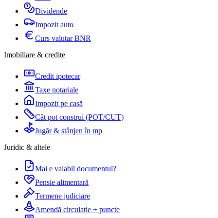
Dividende
Impozit auto
Curs valutar BNR
Imobiliare & credite
Credit ipotecar
Taxe notariale
Impozit pe casă
Cât pot construi (POT/CUT)
Jugăr & stânjen în mp
Juridic & altele
Mai e valabil documentul?
Pensie alimentară
Termene judiciare
Amendă circulație + puncte