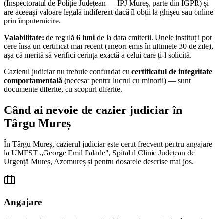
(Inspectoratul de Poliție Județean — IPJ
Mureș
, parte din IGPR) și
are aceeași valoare legală indiferent dacă îl obții la ghișeu sau online
prin împuternicire.
Valabilitate:
de regulă
6 luni
de la data emiterii. Unele instituții pot
cere însă un certificat mai recent (uneori emis în ultimele 30 de zile),
așa că merită să verifici cerința exactă a celui care ți-l solicită.
Cazierul judiciar nu trebuie confundat cu
certificatul de integritate
comportamentală
(necesar pentru lucrul cu minorii) — sunt
documente diferite, cu scopuri diferite.
Când ai nevoie de cazier judiciar în
Târgu Mureș
În
Târgu Mureș
, cazierul judiciar este cerut frecvent pentru angajare
la
UMFST „George Emil Palade", Spitalul Clinic Județean de
Urgență Mureș, Azomureș
și pentru dosarele descrise mai jos.
Angajare