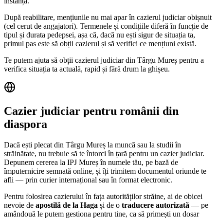
instanță.
După reabilitare, mențiunile nu mai apar în cazierul judiciar obișnuit
(cel cerut de angajatori). Termenele și condițiile diferă în funcție de
tipul și durata pedepsei, așa că, dacă nu ești sigur de situația ta,
primul pas este să obții cazierul și să verifici ce mențiuni există.
Te putem ajuta să obții cazierul judiciar din
Târgu Mureș
pentru a
verifica situația ta actuală, rapid și fără drum la ghișeu.
Cazier judiciar pentru românii din
diaspora
Dacă ești plecat din
Târgu Mureș
la muncă sau la studii în
străinătate, nu trebuie să te întorci în țară pentru un cazier judiciar.
Depunem cererea la IPJ
Mureș
în numele tău, pe bază de
împuternicire semnată online, și îți trimitem documentul oriunde te
afli — prin curier internațional sau în format electronic.
Pentru folosirea cazierului în fața autorităților străine, ai de obicei
nevoie de
apostilă de la Haga
și de o
traducere autorizată
— pe
amândouă le putem gestiona pentru tine, ca să primești un dosar