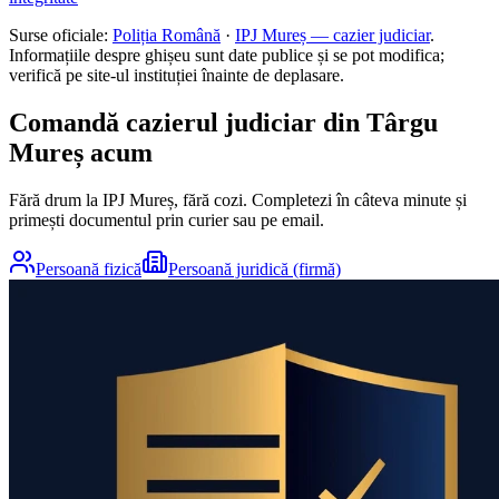
Surse oficiale:
Poliția Română
·
IPJ
Mureș
— cazier judiciar
.
Informațiile despre ghișeu sunt date publice și se pot modifica;
verifică pe site-ul instituției înainte de deplasare.
Comandă cazierul judiciar din
Târgu
Mureș
acum
Fără drum la IPJ
Mureș
, fără cozi. Completezi în câteva minute și
primești documentul prin curier sau pe email.
Persoană fizică
Persoană juridică (firmă)