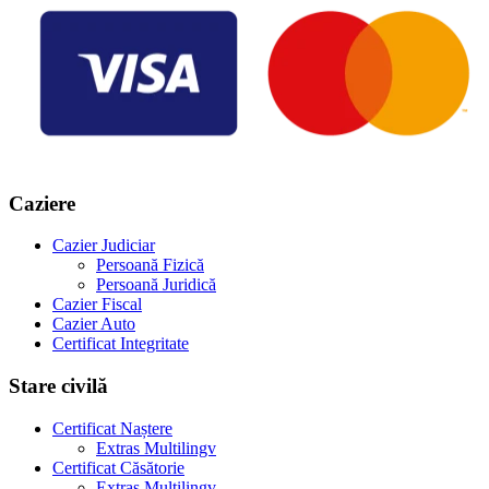
Caziere
Cazier Judiciar
Persoană Fizică
Persoană Juridică
Cazier Fiscal
Cazier Auto
Certificat Integritate
Stare civilă
Certificat Naștere
Extras Multilingv
Certificat Căsătorie
Extras Multilingv