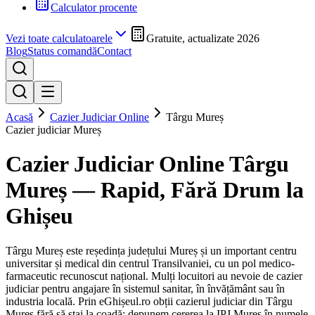
Calculator procente
Vezi toate calculatoarele
Gratuite, actualizate 2026
Blog
Status comandă
Contact
Acasă
Cazier Judiciar Online
Târgu Mureș
Cazier judiciar
Mureș
Cazier Judiciar Online
Târgu
Mureș
— Rapid, Fără Drum la
Ghișeu
Târgu Mureș este reședința județului Mureș și un important centru
universitar și medical din centrul Transilvaniei, cu un pol medico-
farmaceutic recunoscut național. Mulți locuitori au nevoie de cazier
judiciar pentru angajare în sistemul sanitar, în învățământ sau în
industria locală.
Prin eGhișeul.ro obții cazierul judiciar din
Târgu
Mureș
fără să stai la coadă: depunem cererea la IPJ
Mureș
în numele