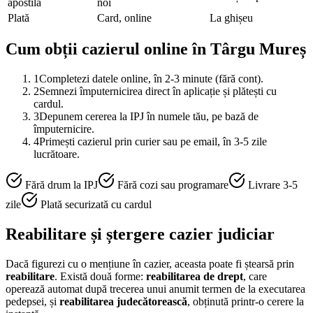
apostilă
noi
Plată
Card, online
La ghișeu
Cum obții cazierul online în
Târgu Mureș
1
Completezi datele online, în 2-3 minute (fără cont).
2
Semnezi împuternicirea direct în aplicație și plătești cu
cardul.
3
Depunem cererea la IPJ în numele tău, pe bază de
împuternicire.
4
Primești cazierul prin curier sau pe email, în 3-5 zile
lucrătoare.
Fără drum la IPJ
Fără cozi sau programare
Livrare 3-5
zile
Plată securizată cu cardul
Reabilitare și ștergere cazier judiciar
Dacă figurezi cu o mențiune în cazier, aceasta poate fi ștearsă prin
reabilitare
. Există două forme:
reabilitarea de drept
, care
operează automat după trecerea unui anumit termen de la executarea
pedepsei, și
reabilitarea judecătorească
, obținută printr-o cerere la