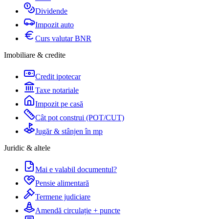
Dividende
Impozit auto
Curs valutar BNR
Imobiliare & credite
Credit ipotecar
Taxe notariale
Impozit pe casă
Cât pot construi (POT/CUT)
Jugăr & stânjen în mp
Juridic & altele
Mai e valabil documentul?
Pensie alimentară
Termene judiciare
Amendă circulație + puncte