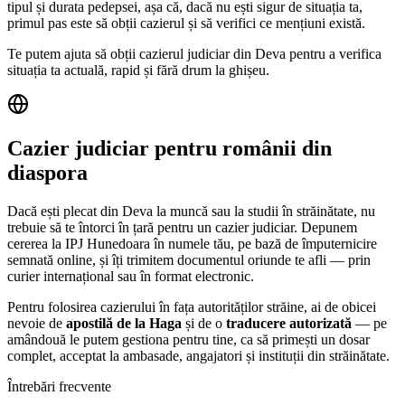
tipul și durata pedepsei, așa că, dacă nu ești sigur de situația ta,
primul pas este să obții cazierul și să verifici ce mențiuni există.
Te putem ajuta să obții cazierul judiciar din
Deva
pentru a verifica
situația ta actuală, rapid și fără drum la ghișeu.
Cazier judiciar pentru românii din
diaspora
Dacă ești plecat din
Deva
la muncă sau la studii în străinătate, nu
trebuie să te întorci în țară pentru un cazier judiciar. Depunem
cererea la IPJ
Hunedoara
în numele tău, pe bază de împuternicire
semnată online, și îți trimitem documentul oriunde te afli — prin
curier internațional sau în format electronic.
Pentru folosirea cazierului în fața autorităților străine, ai de obicei
nevoie de
apostilă de la Haga
și de o
traducere autorizată
— pe
amândouă le putem gestiona pentru tine, ca să primești un dosar
complet, acceptat la ambasade, angajatori și instituții din străinătate.
Întrebări frecvente