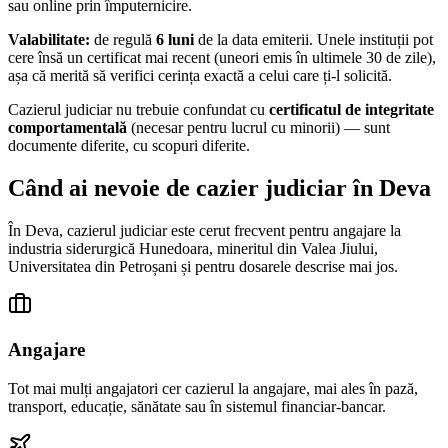
sau online prin împuternicire.
Valabilitate:
de regulă
6 luni
de la data emiterii. Unele instituții pot
cere însă un certificat mai recent (uneori emis în ultimele 30 de zile),
așa că merită să verifici cerința exactă a celui care ți-l solicită.
Cazierul judiciar nu trebuie confundat cu
certificatul de integritate
comportamentală
(necesar pentru lucrul cu minorii) — sunt
documente diferite, cu scopuri diferite.
Când ai nevoie de cazier judiciar în
Deva
În
Deva
, cazierul judiciar este cerut frecvent pentru angajare la
industria siderurgică Hunedoara, mineritul din Valea Jiului,
Universitatea din Petroșani
și pentru dosarele descrise mai jos.
Angajare
Tot mai mulți angajatori cer cazierul la angajare, mai ales în pază,
transport, educație, sănătate sau în sistemul financiar-bancar.