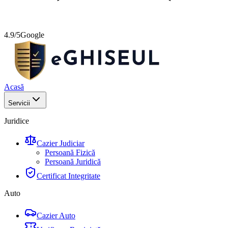
4.9/5
Google
Acasă
Servicii
Juridice
Cazier Judiciar
Persoană Fizică
Persoană Juridică
Certificat Integritate
Auto
Cazier Auto