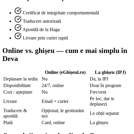
Certificat de integritate comportamentală
Traducere autorizată
Apostilă de la Haga
Livrare prin curier rapid
Online vs. ghișeu — cum e mai simplu în
Deva
Online (eGhișeul.ro)
La ghișeu (IPJ)
Deplasare la sediu
Nu
Da, la IPJ
Disponibilitate
24/7, online
Doar în program
Cozi / așteptare
Nu
Frecvent
Pe loc, dar te
Livrare
Email + curier
deplasezi
Traducere &
Opțional, le gestionăm
Le obții separat
apostilă
noi
Plată
Card, online
La ghișeu