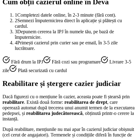
Cum obții cazierul online în
Deva
1
Completezi datele online, în 2-3 minute (fără cont).
2
Semnezi împuternicirea direct în aplicație și plătești cu
cardul.
3
Depunem cererea la IPJ în numele tău, pe bază de
împuternicire.
4
Primești cazierul prin curier sau pe email, în 3-5 zile
lucrătoare.
Fără drum la IPJ
Fără cozi sau programare
Livrare 3-5
zile
Plată securizată cu cardul
Reabilitare și ștergere cazier judiciar
Dacă figurezi cu o mențiune în cazier, aceasta poate fi ștearsă prin
reabilitare
. Există două forme:
reabilitarea de drept
, care
operează automat după trecerea unui anumit termen de la executarea
pedepsei, și
reabilitarea judecătorească
, obținută printr-o cerere la
instanță.
După reabilitare, mențiunile nu mai apar în cazierul judiciar obișnuit
(cel cerut de angajatori). Termenele și condițiile diferă în funcție de