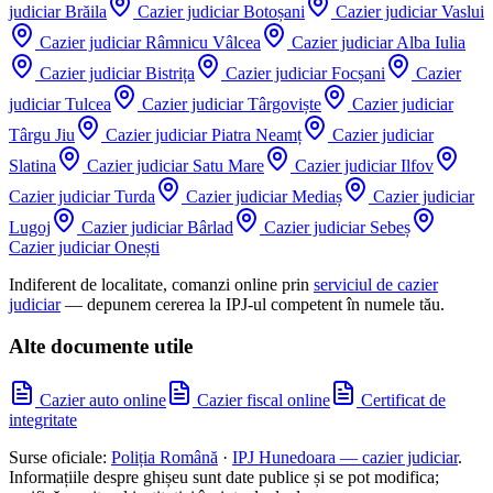
judiciar
Brăila
Cazier judiciar
Botoșani
Cazier judiciar
Vaslui
Cazier judiciar
Râmnicu Vâlcea
Cazier judiciar
Alba Iulia
Cazier judiciar
Bistrița
Cazier judiciar
Focșani
Cazier
judiciar
Tulcea
Cazier judiciar
Târgoviște
Cazier judiciar
Târgu Jiu
Cazier judiciar
Piatra Neamț
Cazier judiciar
Slatina
Cazier judiciar
Satu Mare
Cazier judiciar
Ilfov
Cazier judiciar
Turda
Cazier judiciar
Mediaș
Cazier judiciar
Lugoj
Cazier judiciar
Bârlad
Cazier judiciar
Sebeș
Cazier judiciar
Onești
Indiferent de localitate, comanzi online prin
serviciul de cazier
judiciar
— depunem cererea la IPJ-ul competent în numele tău.
Alte documente utile
Cazier auto online
Cazier fiscal online
Certificat de
integritate
Surse oficiale:
Poliția Română
·
IPJ
Hunedoara
— cazier judiciar
.
Informațiile despre ghișeu sunt date publice și se pot modifica;