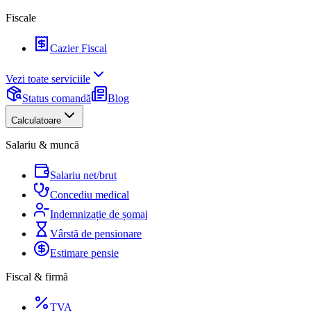
Fiscale
Cazier Fiscal
Vezi toate serviciile
Status comandă
Blog
Calculatoare
Salariu & muncă
Salariu net/brut
Concediu medical
Indemnizație de șomaj
Vârstă de pensionare
Estimare pensie
Fiscal & firmă
TVA