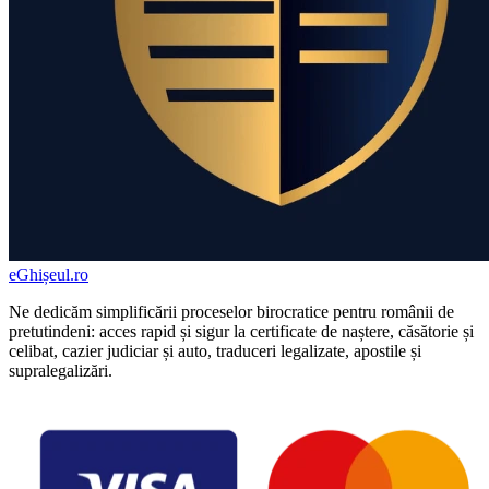
eGhișeul
.ro
Ne dedicăm simplificării proceselor birocratice pentru românii de
pretutindeni: acces rapid și sigur la certificate de naștere, căsătorie și
celibat, cazier judiciar și auto, traduceri legalizate, apostile și
supralegalizări.