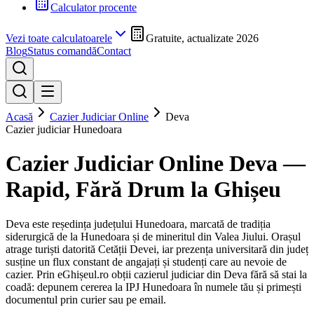
Calculator procente
Vezi toate calculatoarele
Gratuite, actualizate 2026
Blog
Status comandă
Contact
Acasă
Cazier Judiciar Online
Deva
Cazier judiciar
Hunedoara
Cazier Judiciar Online
Deva
—
Rapid, Fără Drum la Ghișeu
Deva este reședința județului Hunedoara, marcată de tradiția
siderurgică de la Hunedoara și de mineritul din Valea Jiului. Orașul
atrage turiști datorită Cetății Devei, iar prezența universitară din județ
susține un flux constant de angajați și studenți care au nevoie de
cazier.
Prin eGhișeul.ro obții cazierul judiciar din
Deva
fără să stai la
coadă: depunem cererea la IPJ
Hunedoara
în numele tău și primești
documentul prin curier sau pe email.