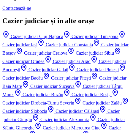
Contactează-ne
Cazier judiciar și în alte orașe
Cazier judiciar
Cluj-Napoca
Cazier judiciar
Timișoara
Cazier judiciar
Iași
Cazier judiciar
Constanța
Cazier judiciar
Brașov
Cazier judiciar
Craiova
Cazier judiciar
Sibiu
Cazier judiciar
Oradea
Cazier judiciar
Arad
Cazier judiciar
București
Cazier judiciar
Galați
Cazier judiciar
Ploiești
Cazier judiciar
Bacău
Cazier judiciar
Pitești
Cazier judiciar
Baia Mare
Cazier judiciar
Suceava
Cazier judiciar
Târgu
Mureș
Cazier judiciar
Buzău
Cazier judiciar
Reșița
Cazier judiciar
Drobeta-Turnu Severin
Cazier judiciar
Zalău
Cazier judiciar
Slobozia
Cazier judiciar
Călărași
Cazier
judiciar
Giurgiu
Cazier judiciar
Alexandria
Cazier judiciar
Sfântu Gheorghe
Cazier judiciar
Miercurea Ciuc
Cazier