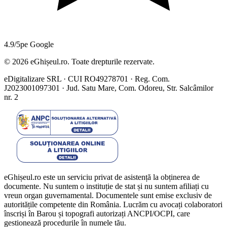
4.9/5
pe Google
©
2026
eGhișeul.ro. Toate drepturile rezervate.
eDigitalizare SRL · CUI RO49278701 · Reg. Com.
J2023001097301 · Jud. Satu Mare, Com. Odoreu, Str. Salcâmilor
nr. 2
eGhișeul.ro este un serviciu privat de asistență la obținerea de
documente. Nu suntem o instituție de stat și nu suntem afiliați cu
vreun organ guvernamental. Documentele sunt emise exclusiv de
autoritățile competente din România. Lucrăm cu avocați colaboratori
înscriși în Barou și topografi autorizați ANCPI/OCPI, care
gestionează procedurile în numele tău.