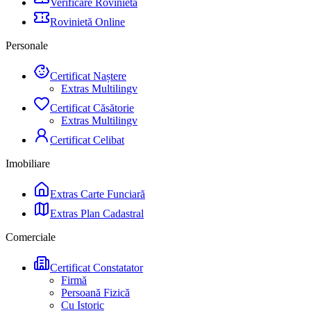
Verificare Rovinietă
Rovinietă Online
Personale
Certificat Naștere
Extras Multilingv
Certificat Căsătorie
Extras Multilingv
Certificat Celibat
Imobiliare
Extras Carte Funciară
Extras Plan Cadastral
Comerciale
Certificat Constatator
Firmă
Persoană Fizică
Cu Istoric