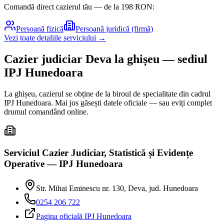
Comandă direct cazierul tău — de la
198
RON:
Persoană fizică
Persoană juridică (firmă)
Vezi toate detaliile serviciului →
Cazier judiciar
Deva
la ghișeu
— sediul
IPJ Hunedoara
La ghișeu, cazierul se obține de la biroul de specialitate din cadrul
IPJ
Hunedoara
. Mai jos găsești datele oficiale — sau eviți complet
drumul comandând online.
Serviciul Cazier Judiciar, Statistică și Evidențe
Operative — IPJ Hunedoara
Str. Mihai Eminescu nr. 130, Deva, jud. Hunedoara
0254 206 722
Pagina oficială IPJ
Hunedoara