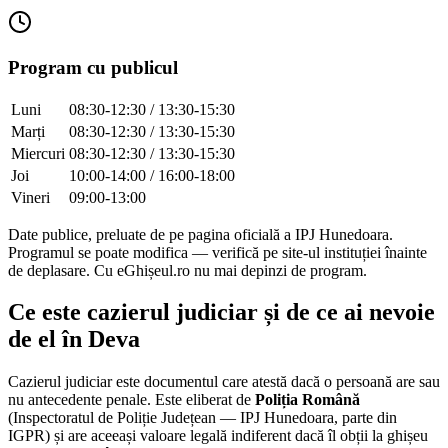
Program cu publicul
Luni
08:30-12:30 / 13:30-15:30
Marți
08:30-12:30 / 13:30-15:30
Miercuri
08:30-12:30 / 13:30-15:30
Joi
10:00-14:00 / 16:00-18:00
Vineri
09:00-13:00
Date publice, preluate de pe pagina oficială a IPJ
Hunedoara
.
Programul se poate modifica — verifică pe site-ul instituției înainte
de deplasare. Cu eGhișeul.ro nu mai depinzi de program.
Ce este cazierul judiciar și de ce ai nevoie
de el în
Deva
Cazierul judiciar este documentul care atestă dacă o persoană are sau
nu antecedente penale. Este eliberat de
Poliția Română
(Inspectoratul de Poliție Județean — IPJ
Hunedoara
, parte din
IGPR) și are aceeași valoare legală indiferent dacă îl obții la ghișeu