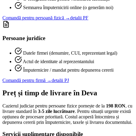
Semnarea împuternicirii online (o generăm noi)
Comandă pentru persoană fizică →
detalii PF
Persoane juridice
Datele firmei (denumire, CUI, reprezentant legal)
Actul de identitate al reprezentantului
Împuternicire / mandat pentru depunerea cererii
Comandă pentru firmă →
detalii PJ
Preț și timp de livrare în
Deva
Cazierul judiciar pentru persoane fizice pornește de la
198
RON
, cu
livrare standard în
3-5 zile lucrătoare
. Pentru situații urgente există
opțiunea de procesare prioritară. Costul acoperă întocmirea și
depunerea cererii prin împuternicire, taxele și livrarea documentului.
Servicii suplimentare disponibile