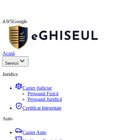
4.9/5
Google
Acasă
Servicii
Juridice
Cazier Judiciar
Persoană Fizică
Persoană Juridică
Certificat Integritate
Auto
Cazier Auto