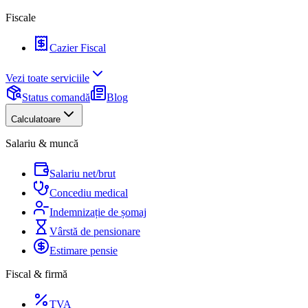
Fiscale
Cazier Fiscal
Vezi toate serviciile
Status comandă
Blog
Calculatoare
Salariu & muncă
Salariu net/brut
Concediu medical
Indemnizație de șomaj
Vârstă de pensionare
Estimare pensie
Fiscal & firmă
TVA