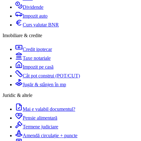
Dividende
Impozit auto
Curs valutar BNR
Imobiliare & credite
Credit ipotecar
Taxe notariale
Impozit pe casă
Cât pot construi (POT/CUT)
Jugăr & stânjen în mp
Juridic & altele
Mai e valabil documentul?
Pensie alimentară
Termene judiciare
Amendă circulație + puncte