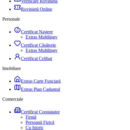
Verificare Rovinietă
Rovinietă Online
Personale
Certificat Naștere
Extras Multilingv
Certificat Căsătorie
Extras Multilingv
Certificat Celibat
Imobiliare
Extras Carte Funciară
Extras Plan Cadastral
Comerciale
Certificat Constatator
Firmă
Persoană Fizică
Cu Istoric