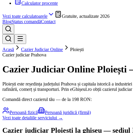
Calculator procente
Vezi toate calculatoarele
Gratuite, actualizate 2026
Blog
Status comandă
Contact
Acasă
Cazier Judiciar Online
Ploiești
Cazier judiciar
Prahova
Cazier Judiciar Online
Ploiești
—
Ploiești este reședința județului Prahova și capitala istorică a industrie
rafinării, comerț și transporturi.
Prin eGhișeul.ro obții cazierul judicia
Comandă direct cazierul tău — de la
198
RON:
Persoană fizică
Persoană juridică (firmă)
Vezi toate detaliile serviciului →
Cazier judiciar
Ploiești
la ghișeu
— sediul 