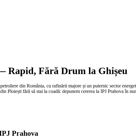
 Rapid, Fără Drum la Ghișeu
i petroliere din România, cu rafinării majore și un puternic sector energetic
r din
Ploiești
fără să stai la coadă: depunem cererea la IPJ
Prahova
în num
IPJ Prahova