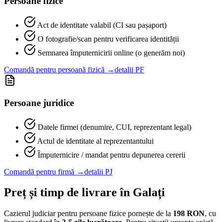
Persoane fizice
Act de identitate valabil (CI sau pașaport)
O fotografie/scan pentru verificarea identității
Semnarea împuternicirii online (o generăm noi)
Comandă pentru persoană fizică →
detalii PF
Persoane juridice
Datele firmei (denumire, CUI, reprezentant legal)
Actul de identitate al reprezentantului
Împuternicire / mandat pentru depunerea cererii
Comandă pentru firmă →
detalii PJ
Preț și timp de livrare în
Galați
Cazierul judiciar pentru persoane fizice pornește de la
198
RON
, cu