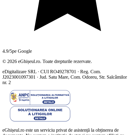
4.9/5
pe Google
©
2026
eGhișeul.ro. Toate drepturile rezervate.
eDigitalizare SRL · CUI RO49278701 · Reg. Com.
J2023001097301 · Jud. Satu Mare, Com. Odoreu, Str. Salcâmilor
nr. 2
eGhișeul.ro este un serviciu privat de asistență la obținerea de