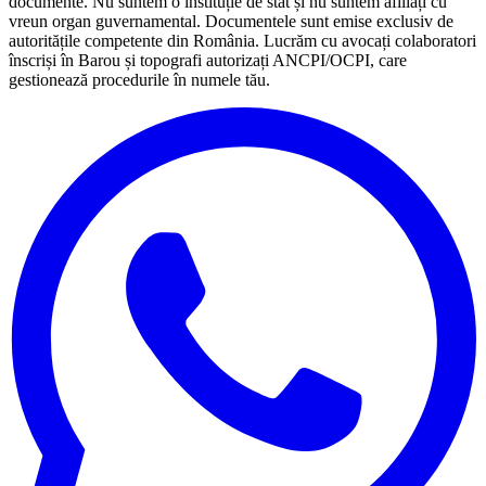
documente. Nu suntem o instituție de stat și nu suntem afiliați cu
vreun organ guvernamental. Documentele sunt emise exclusiv de
autoritățile competente din România. Lucrăm cu avocați colaboratori
înscriși în Barou și topografi autorizați ANCPI/OCPI, care
gestionează procedurile în numele tău.