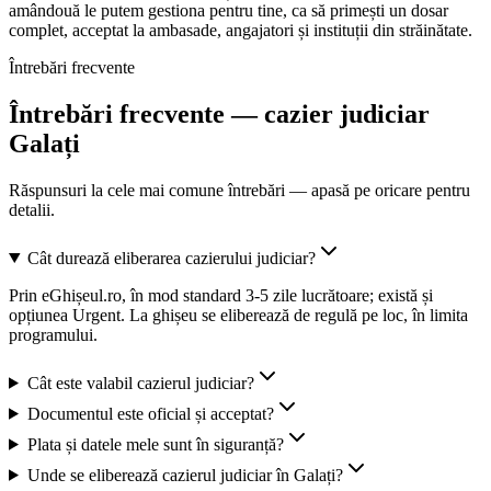
amândouă le putem gestiona pentru tine, ca să primești un dosar
complet, acceptat la ambasade, angajatori și instituții din străinătate.
Întrebări frecvente
Întrebări frecvente — cazier judiciar
Galați
Răspunsuri la cele mai comune întrebări — apasă pe oricare pentru
detalii.
Cât durează eliberarea cazierului judiciar?
Prin eGhișeul.ro, în mod standard 3-5 zile lucrătoare; există și
opțiunea Urgent. La ghișeu se eliberează de regulă pe loc, în limita
programului.
Cât este valabil cazierul judiciar?
Documentul este oficial și acceptat?
Plata și datele mele sunt în siguranță?
Unde se eliberează cazierul judiciar în Galați?