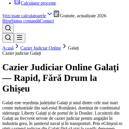
Calculator procente
Vezi toate calculatoarele
Gratuite, actualizate 2026
Blog
Status comandă
Contact
Acasă
Cazier Judiciar Online
Galați
Cazier judiciar
Galați
Cazier Judiciar Online
Galați
— Rapid, Fără Drum la
Ghișeu
Galați este reședința județului Galați și unul dintre cele mai mari
centre industriale din sud-estul României, dominat de combinatul
siderurgic Liberty Galați și de portul de la Dunăre. Locuitorii din
Galați au frecvent nevoie de cazier judiciar pentru angajări în
industria grea, în șantierul naval și în transporturi.
Prin eGhișeul.ro
obții cazierul judiciar din
Galați
fără să stai la coadă: depunem