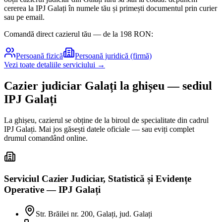
cererea la IPJ
Galați
în numele tău și primești documentul prin curier
sau pe email.
Comandă direct cazierul tău — de la
198
RON:
Persoană fizică
Persoană juridică (firmă)
Vezi toate detaliile serviciului →
Cazier judiciar
Galați
la ghișeu
— sediul
IPJ Galați
La ghișeu, cazierul se obține de la biroul de specialitate din cadrul
IPJ
Galați
. Mai jos găsești datele oficiale — sau eviți complet
drumul comandând online.
Serviciul Cazier Judiciar, Statistică și Evidențe
Operative — IPJ Galați
Str. Brăilei nr. 200, Galați, jud. Galați