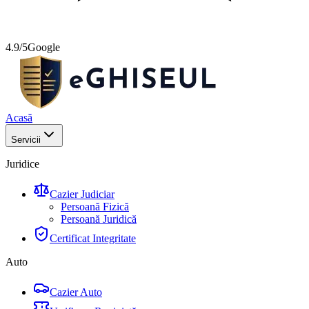
4.9/5
Google
Acasă
Servicii
Juridice
Cazier Judiciar
Persoană Fizică
Persoană Juridică
Certificat Integritate
Auto
Cazier Auto