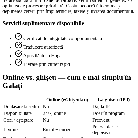
livrare standard în
3-5 zile lucrătoare
. Pentru situații urgente există
opțiunea de procesare prioritară. Costul acoperă întocmirea și
depunerea cererii prin împuternicire, taxele și livrarea documentului.
Servicii suplimentare disponibile
Certificat de integritate comportamentală
Traducere autorizată
Apostilă de la Haga
Livrare prin curier rapid
Online vs. ghișeu — cum e mai simplu în
Galați
Online (eGhișeul.ro)
La ghișeu (IPJ)
Deplasare la sediu
Nu
Da, la IPJ
Disponibilitate
24/7, online
Doar în program
Cozi / așteptare
Nu
Frecvent
Pe loc, dar te
Livrare
Email + curier
deplasezi