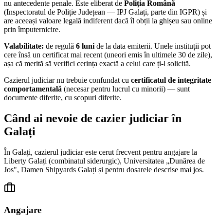
nu antecedente penale. Este eliberat de
Poliția Română
(Inspectoratul de Poliție Județean — IPJ
Galați
, parte din IGPR) și
are aceeași valoare legală indiferent dacă îl obții la ghișeu sau online
prin împuternicire.
Valabilitate:
de regulă
6 luni
de la data emiterii. Unele instituții pot
cere însă un certificat mai recent (uneori emis în ultimele 30 de zile),
așa că merită să verifici cerința exactă a celui care ți-l solicită.
Cazierul judiciar nu trebuie confundat cu
certificatul de integritate
comportamentală
(necesar pentru lucrul cu minorii) — sunt
documente diferite, cu scopuri diferite.
Când ai nevoie de cazier judiciar în
Galați
În
Galați
, cazierul judiciar este cerut frecvent pentru angajare la
Liberty Galați (combinatul siderurgic), Universitatea „Dunărea de
Jos", Damen Shipyards Galați
și pentru dosarele descrise mai jos.
Angajare