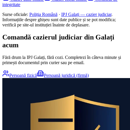
integritate
Surse oficiale:
Poliția Română
·
IPJ
Galați
— cazier judiciar
.
Informațiile despre ghișeu sunt date publice și se pot modifica;
verifică pe site-ul instituției înainte de deplasare.
Comandă cazierul judiciar din
Galați
acum
Fără drum la IPJ
Galați
, fără cozi. Completezi în câteva minute și
primești documentul prin curier sau pe email.
Persoană fizică
Persoană juridică (firmă)