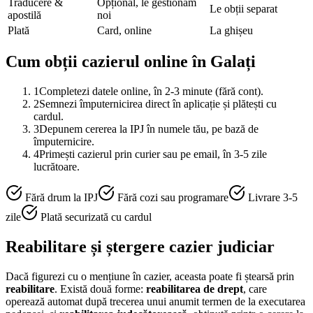
Traducere &
Opțional, le gestionăm
Le obții separat
apostilă
noi
Plată
Card, online
La ghișeu
Cum obții cazierul online în
Galați
1
Completezi datele online, în 2-3 minute (fără cont).
2
Semnezi împuternicirea direct în aplicație și plătești cu
cardul.
3
Depunem cererea la IPJ în numele tău, pe bază de
împuternicire.
4
Primești cazierul prin curier sau pe email, în 3-5 zile
lucrătoare.
Fără drum la IPJ
Fără cozi sau programare
Livrare 3-5
zile
Plată securizată cu cardul
Reabilitare și ștergere cazier judiciar
Dacă figurezi cu o mențiune în cazier, aceasta poate fi ștearsă prin
reabilitare
. Există două forme:
reabilitarea de drept
, care
operează automat după trecerea unui anumit termen de la executarea