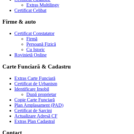
Extras Multilingv
Certificat Celibat
Firme & auto
Certificat Constatator
Firmă
Persoană Fizică
Cu Istoric
Rovinietă Online
Carte Funciară & Cadastru
Extras Carte Funciară
Certificat de Urbanism
Identificare Imobil
După proprietar
Copie Carte Funciară
Plan Amplasament (PAD)
Certificat de Sarcini
Actualizare Adresă CF
Extras Plan Cadastral
Contact