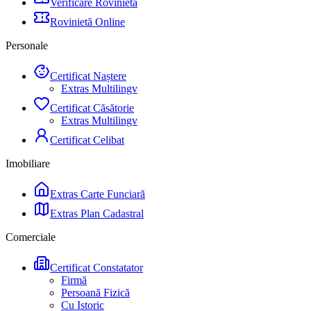
Verificare Rovinietă
Rovinietă Online
Personale
Certificat Naștere
Extras Multilingv
Certificat Căsătorie
Extras Multilingv
Certificat Celibat
Imobiliare
Extras Carte Funciară
Extras Plan Cadastral
Comerciale
Certificat Constatator
Firmă
Persoană Fizică
Cu Istoric