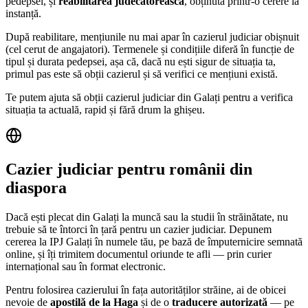
pedepsei, și
reabilitarea judecătorească
, obținută printr-o cerere la
instanță.
După reabilitare, mențiunile nu mai apar în cazierul judiciar obișnuit
(cel cerut de angajatori). Termenele și condițiile diferă în funcție de
tipul și durata pedepsei, așa că, dacă nu ești sigur de situația ta,
primul pas este să obții cazierul și să verifici ce mențiuni există.
Te putem ajuta să obții cazierul judiciar din
Galați
pentru a verifica
situația ta actuală, rapid și fără drum la ghișeu.
Cazier judiciar pentru românii din
diaspora
Dacă ești plecat din
Galați
la muncă sau la studii în străinătate, nu
trebuie să te întorci în țară pentru un cazier judiciar. Depunem
cererea la IPJ
Galați
în numele tău, pe bază de împuternicire semnată
online, și îți trimitem documentul oriunde te afli — prin curier
internațional sau în format electronic.
Pentru folosirea cazierului în fața autorităților străine, ai de obicei
nevoie de
apostilă de la Haga
și de o
traducere autorizată
— pe