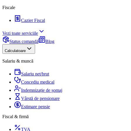
Fiscale
Cazier Fiscal
Vezi toate serviciile
Status comandă
Blog
Calculatoare
Salariu & muncă
Salariu net/brut
Concediu medical
Indemnizație de șomaj
Vârstă de pensionare
Estimare pensie
Fiscal & firmă
TVA