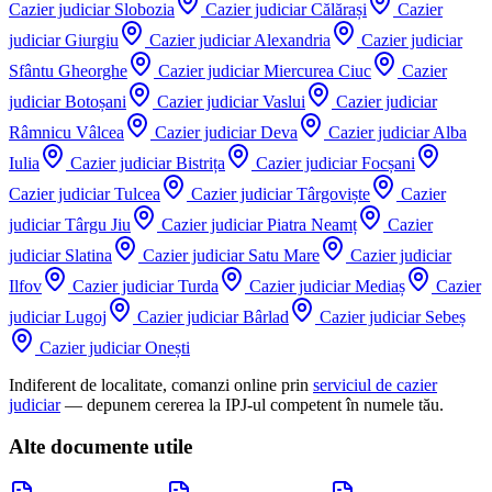
Cazier judiciar
Slobozia
Cazier judiciar
Călărași
Cazier
judiciar
Giurgiu
Cazier judiciar
Alexandria
Cazier judiciar
Sfântu Gheorghe
Cazier judiciar
Miercurea Ciuc
Cazier
judiciar
Botoșani
Cazier judiciar
Vaslui
Cazier judiciar
Râmnicu Vâlcea
Cazier judiciar
Deva
Cazier judiciar
Alba
Iulia
Cazier judiciar
Bistrița
Cazier judiciar
Focșani
Cazier judiciar
Tulcea
Cazier judiciar
Târgoviște
Cazier
judiciar
Târgu Jiu
Cazier judiciar
Piatra Neamț
Cazier
judiciar
Slatina
Cazier judiciar
Satu Mare
Cazier judiciar
Ilfov
Cazier judiciar
Turda
Cazier judiciar
Mediaș
Cazier
judiciar
Lugoj
Cazier judiciar
Bârlad
Cazier judiciar
Sebeș
Cazier judiciar
Onești
Indiferent de localitate, comanzi online prin
serviciul de cazier
judiciar
— depunem cererea la IPJ-ul competent în numele tău.
Alte documente utile