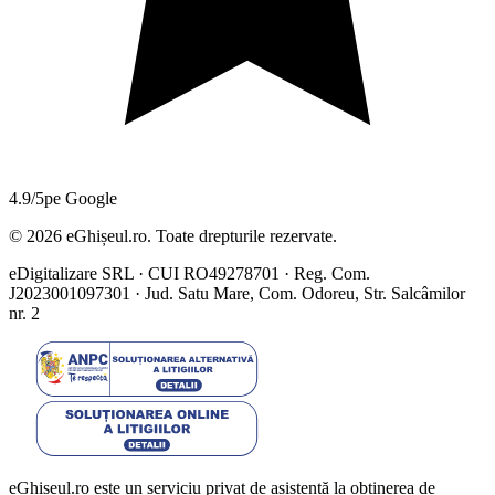
4.9/5
pe Google
©
2026
eGhișeul.ro. Toate drepturile rezervate.
eDigitalizare SRL · CUI RO49278701 · Reg. Com.
J2023001097301 · Jud. Satu Mare, Com. Odoreu, Str. Salcâmilor
nr. 2
eGhișeul.ro este un serviciu privat de asistență la obținerea de