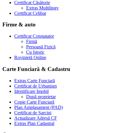
Certificat Căsătorie
Extras Multilingv
Certificat Celibat
Firme & auto
Certificat Constatator
Firmă
Persoană Fizică
Cu Istoric
Rovinietă Online
Carte Funciară & Cadastru
Extras Carte Funciară
Certificat de Urbanism
Identificare Imobil
După proprietar
Copie Carte Funciară
Plan Amplasament (PAD)
Certificat de Sarcini
Actualizare Adresă CF
Extras Plan Cadastral