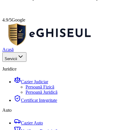
4.9/5
Google
Acasă
Servicii
Juridice
Cazier Judiciar
Persoană Fizică
Persoană Juridică
Certificat Integritate
Auto
Cazier Auto