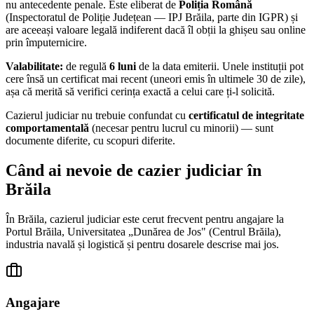
nu antecedente penale. Este eliberat de
Poliția Română
(Inspectoratul de Poliție Județean — IPJ
Brăila
, parte din IGPR) și
are aceeași valoare legală indiferent dacă îl obții la ghișeu sau online
prin împuternicire.
Valabilitate:
de regulă
6 luni
de la data emiterii. Unele instituții pot
cere însă un certificat mai recent (uneori emis în ultimele 30 de zile),
așa că merită să verifici cerința exactă a celui care ți-l solicită.
Cazierul judiciar nu trebuie confundat cu
certificatul de integritate
comportamentală
(necesar pentru lucrul cu minorii) — sunt
documente diferite, cu scopuri diferite.
Când ai nevoie de cazier judiciar în
Brăila
În
Brăila
, cazierul judiciar este cerut frecvent pentru angajare la
Portul Brăila, Universitatea „Dunărea de Jos" (Centrul Brăila),
industria navală și logistică
și pentru dosarele descrise mai jos.
Angajare