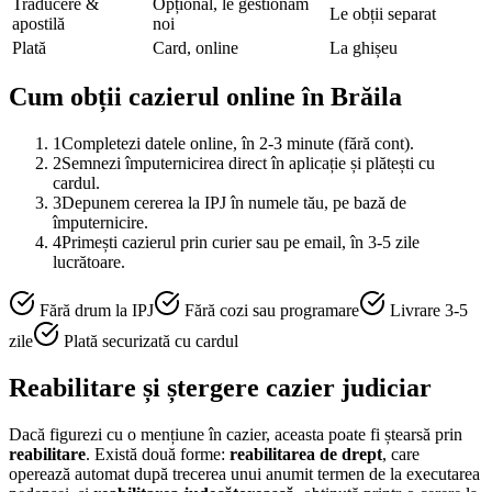
Traducere &
Opțional, le gestionăm
Le obții separat
apostilă
noi
Plată
Card, online
La ghișeu
Cum obții cazierul online în
Brăila
1
Completezi datele online, în 2-3 minute (fără cont).
2
Semnezi împuternicirea direct în aplicație și plătești cu
cardul.
3
Depunem cererea la IPJ în numele tău, pe bază de
împuternicire.
4
Primești cazierul prin curier sau pe email, în 3-5 zile
lucrătoare.
Fără drum la IPJ
Fără cozi sau programare
Livrare 3-5
zile
Plată securizată cu cardul
Reabilitare și ștergere cazier judiciar
Dacă figurezi cu o mențiune în cazier, aceasta poate fi ștearsă prin
reabilitare
. Există două forme:
reabilitarea de drept
, care
operează automat după trecerea unui anumit termen de la executarea