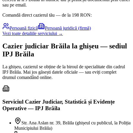
sau pe email.
Comandă direct cazierul tău — de la
198
RON:
Persoană fizică
Persoană juridică (firmă)
Vezi toate detaliile serviciului →
Cazier judiciar
Brăila
la ghișeu
— sediul
IPJ Brăila
La ghișeu, cazierul se obține de la biroul de specialitate din cadrul
IPJ
Brăila
. Mai jos găsești datele oficiale — sau eviți complet
drumul comandând online.
Serviciul Cazier Judiciar, Statistică și Evidențe
Operative — IPJ Brăila
Str. Ana Aslan nr. 39, Brăila (ghișeul cu publicul, la Poliția
Municipiului Brăila)