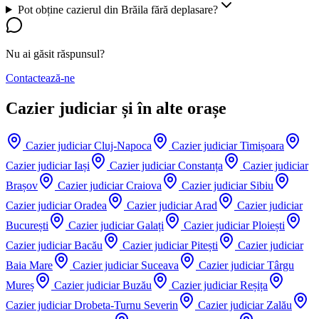
Pot obține cazierul din Brăila fără deplasare?
Nu ai găsit răspunsul?
Contactează-ne
Cazier judiciar și în alte orașe
Cazier judiciar
Cluj-Napoca
Cazier judiciar
Timișoara
Cazier judiciar
Iași
Cazier judiciar
Constanța
Cazier judiciar
Brașov
Cazier judiciar
Craiova
Cazier judiciar
Sibiu
Cazier judiciar
Oradea
Cazier judiciar
Arad
Cazier judiciar
București
Cazier judiciar
Galați
Cazier judiciar
Ploiești
Cazier judiciar
Bacău
Cazier judiciar
Pitești
Cazier judiciar
Baia Mare
Cazier judiciar
Suceava
Cazier judiciar
Târgu
Mureș
Cazier judiciar
Buzău
Cazier judiciar
Reșița
Cazier judiciar
Drobeta-Turnu Severin
Cazier judiciar
Zalău