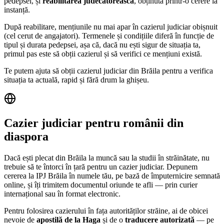
pedepsei, și
reabilitarea judecătorească
, obținută printr-o cerere la
instanță.
După reabilitare, mențiunile nu mai apar în cazierul judiciar obișnuit
(cel cerut de angajatori). Termenele și condițiile diferă în funcție de
tipul și durata pedepsei, așa că, dacă nu ești sigur de situația ta,
primul pas este să obții cazierul și să verifici ce mențiuni există.
Te putem ajuta să obții cazierul judiciar din
Brăila
pentru a verifica
situația ta actuală, rapid și fără drum la ghișeu.
Cazier judiciar pentru românii din
diaspora
Dacă ești plecat din
Brăila
la muncă sau la studii în străinătate, nu
trebuie să te întorci în țară pentru un cazier judiciar. Depunem
cererea la IPJ
Brăila
în numele tău, pe bază de împuternicire semnată
online, și îți trimitem documentul oriunde te afli — prin curier
internațional sau în format electronic.
Pentru folosirea cazierului în fața autorităților străine, ai de obicei
nevoie de
apostilă de la Haga
și de o
traducere autorizată
— pe