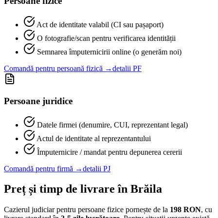
Persoane fizice
Act de identitate valabil (CI sau pașaport)
O fotografie/scan pentru verificarea identității
Semnarea împuternicirii online (o generăm noi)
Comandă pentru persoană fizică →
detalii PF
Persoane juridice
Datele firmei (denumire, CUI, reprezentant legal)
Actul de identitate al reprezentantului
Împuternicire / mandat pentru depunerea cererii
Comandă pentru firmă →
detalii PJ
Preț și timp de livrare în
Brăila
Cazierul judiciar pentru persoane fizice pornește de la
198
RON
, cu