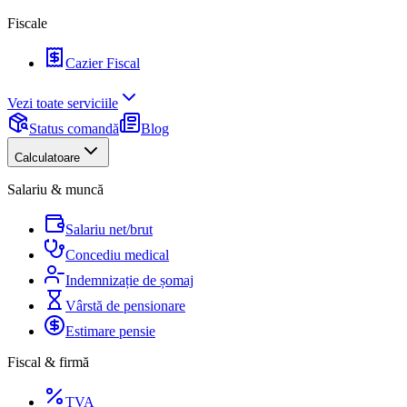
Fiscale
Cazier Fiscal
Vezi toate serviciile
Status comandă
Blog
Calculatoare
Salariu & muncă
Salariu net/brut
Concediu medical
Indemnizație de șomaj
Vârstă de pensionare
Estimare pensie
Fiscal & firmă
TVA