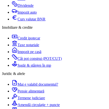
Dividende
Impozit auto
Curs valutar BNR
Imobiliare & credite
Credit ipotecar
Taxe notariale
Impozit pe casă
Cât pot construi (POT/CUT)
Jugăr & stânjen în mp
Juridic & altele
Mai e valabil documentul?
Pensie alimentară
Termene judiciare
Amendă circulație + puncte