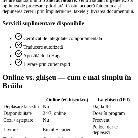
livrare standard în
3-5 zile lucrătoare
. Pentru situații urgente există
opțiunea de procesare prioritară. Costul acoperă întocmirea și
depunerea cererii prin împuternicire, taxele și livrarea documentului.
Servicii suplimentare disponibile
Certificat de integritate comportamentală
Traducere autorizată
Apostilă de la Haga
Livrare prin curier rapid
Online vs. ghișeu — cum e mai simplu în
Brăila
Online (eGhișeul.ro)
La ghișeu (IPJ)
Deplasare la sediu
Nu
Da, la IPJ
Disponibilitate
24/7, online
Doar în program
Cozi / așteptare
Nu
Frecvent
Pe loc, dar te
Livrare
Email + curier
deplasezi