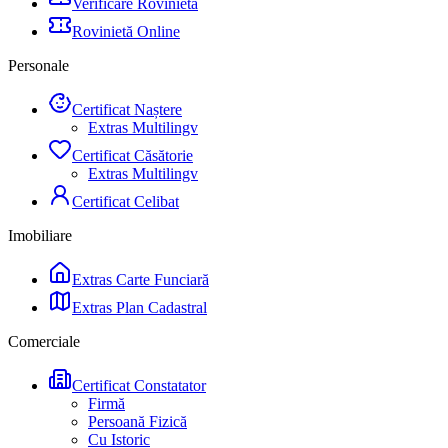
Verificare Rovinietă
Rovinietă Online
Personale
Certificat Naștere
Extras Multilingv
Certificat Căsătorie
Extras Multilingv
Certificat Celibat
Imobiliare
Extras Carte Funciară
Extras Plan Cadastral
Comerciale
Certificat Constatator
Firmă
Persoană Fizică
Cu Istoric