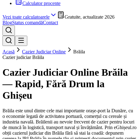
Calculator procente
Vezi toate calculatoarele
Gratuite, actualizate 2026
Blog
Status comandă
Contact
Acasă
Cazier Judiciar Online
Brăila
Cazier judiciar
Brăila
Cazier Judiciar Online
Brăila
— Rapid, Fără Drum la
Ghișeu
Brăila este unul dintre cele mai importante orașe-port la Dunăre, cu
o economie legată de activitatea portuară, comerțul cu cereale și
industria navală. Brăilenii au nevoie frecvent de cazier pentru locuri
de muncă în logistică, transport naval și învățământ.
Prin eGhișeul.ro
obții cazierul judiciar din
Brăila
fără să stai la coadă: depunem
cererea la IPJ
Brăila
în numele tău și primești documentul prin curier