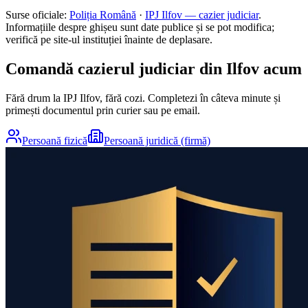
Surse oficiale:
Poliția Română
·
IPJ
Ilfov
— cazier judiciar
.
Informațiile despre ghișeu sunt date publice și se pot modifica;
verifică pe site-ul instituției înainte de deplasare.
Comandă cazierul judiciar din
Ilfov
acum
Fără drum la IPJ
Ilfov
, fără cozi. Completezi în câteva minute și
primești documentul prin curier sau pe email.
Persoană fizică
Persoană juridică (firmă)