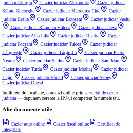
judiciar
Giurgiu
Cazier judiciar
Alexandria
Cazier judiciar
Sfântu Gheorghe
Cazier judiciar
Miercurea Ciuc
Cazier
judiciar
Brăila
Cazier judiciar
Botoșani
Cazier judiciar
Vaslui
Cazier judiciar
Râmnicu Vâlcea
Cazier judiciar
Deva
Cazier judiciar
Alba Iulia
Cazier judiciar
Bistrița
Cazier
judiciar
Focșani
Cazier judiciar
Tulcea
Cazier judiciar
Târgoviște
Cazier judiciar
Târgu Jiu
Cazier judiciar
Piatra
Neamț
Cazier judiciar
Slatina
Cazier judiciar
Satu Mare
Cazier judiciar
Turda
Cazier judiciar
Mediaș
Cazier judiciar
Lugoj
Cazier judiciar
Bârlad
Cazier judiciar
Sebeș
Cazier judiciar
Onești
Indiferent de localitate, comanzi online prin
serviciul de cazier
judiciar
— depunem cererea la IPJ-ul competent în numele tău.
Alte documente utile
Cazier auto online
Cazier fiscal online
Certificat de
integritate