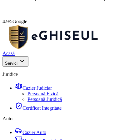
4.9/5
Google
Acasă
Servicii
Juridice
Cazier Judiciar
Persoană Fizică
Persoană Juridică
Certificat Integritate
Auto
Cazier Auto