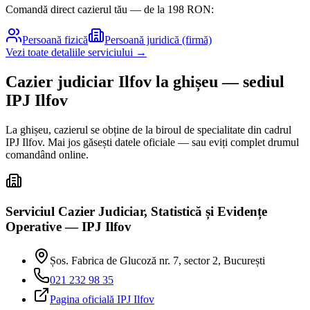
Comandă direct cazierul tău — de la
198
RON:
Persoană fizică
Persoană juridică (firmă)
Vezi toate detaliile serviciului →
Cazier judiciar
Ilfov
la ghișeu
— sediul
IPJ Ilfov
La ghișeu, cazierul se obține de la biroul de specialitate din cadrul
IPJ
Ilfov
. Mai jos găsești datele oficiale — sau eviți complet drumul
comandând online.
Serviciul Cazier Judiciar, Statistică și Evidențe
Operative — IPJ Ilfov
Șos. Fabrica de Glucoză nr. 7, sector 2, București
021 232 98 35
Pagina oficială IPJ
Ilfov