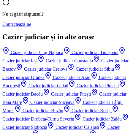
Nu ai găsit răspunsul?
Contactează-ne
Cazier judiciar și în alte orașe
Cazier judiciar
Cluj-Napoca
Cazier judiciar
Timișoara
Cazier judiciar
Iași
Cazier judiciar
Constanța
Cazier judiciar
Brașov
Cazier judiciar
Craiova
Cazier judiciar
Sibiu
Cazier judiciar
Oradea
Cazier judiciar
Arad
Cazier judiciar
București
Cazier judiciar
Galați
Cazier judiciar
Ploiești
Cazier judiciar
Bacău
Cazier judiciar
Pitești
Cazier judiciar
Baia Mare
Cazier judiciar
Suceava
Cazier judiciar
Târgu
Mureș
Cazier judiciar
Buzău
Cazier judiciar
Reșița
Cazier judiciar
Drobeta-Turnu Severin
Cazier judiciar
Zalău
Cazier judiciar
Slobozia
Cazier judiciar
Călărași
Cazier