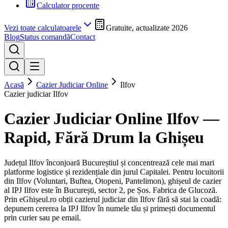
Calculator procente
Vezi toate calculatoarele
Gratuite, actualizate 2026
Blog
Status comandă
Contact
Acasă
Cazier Judiciar Online
Ilfov
Cazier judiciar
Ilfov
Cazier Judiciar Online
Ilfov
—
Rapid, Fără Drum la Ghișeu
Județul Ilfov înconjoară Bucureștiul și concentrează cele mai mari
platforme logistice și rezidențiale din jurul Capitalei. Pentru locuitorii
din Ilfov (Voluntari, Buftea, Otopeni, Pantelimon), ghișeul de cazier
al IPJ Ilfov este în București, sector 2, pe Șos. Fabrica de Glucoză.
Prin eGhișeul.ro obții cazierul judiciar din
Ilfov
fără să stai la coadă:
depunem cererea la IPJ
Ilfov
în numele tău și primești documentul
prin curier sau pe email.