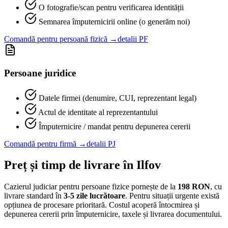
O fotografie/scan pentru verificarea identității
Semnarea împuternicirii online (o generăm noi)
Comandă pentru persoană fizică →
detalii PF
Persoane juridice
Datele firmei (denumire, CUI, reprezentant legal)
Actul de identitate al reprezentantului
Împuternicire / mandat pentru depunerea cererii
Comandă pentru firmă →
detalii PJ
Preț și timp de livrare în
Ilfov
Cazierul judiciar pentru persoane fizice pornește de la
198
RON
, cu
livrare standard în
3-5 zile lucrătoare
. Pentru situații urgente există
opțiunea de procesare prioritară. Costul acoperă întocmirea și
depunerea cererii prin împuternicire, taxele și livrarea documentului.