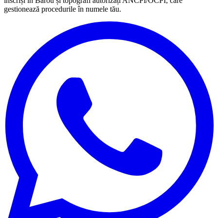
înscriși în Barou și topografi autorizați ANCPI/OCPI, care
gestionează procedurile în numele tău.