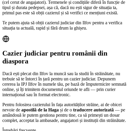
(cel cerut de angajatori). Termenele și condițiile diferă în funcție de
tipul și durata pedepsei, așa că, dacă nu ești sigur de situația ta,
primul pas este să obții cazierul și să verifici ce mențiuni există.
Te putem ajuta să obții cazierul judiciar din
Ilfov
pentru a verifica
situația ta actuală, rapid și fără drum la ghișeu.
Cazier judiciar pentru românii din
diaspora
Dacă ești plecat din
Ilfov
la muncă sau la studii în străinătate, nu
trebuie să te întorci în țară pentru un cazier judiciar. Depunem
cererea la IPJ
Ilfov
în numele tău, pe bază de împuternicire semnată
online, și îți trimitem documentul oriunde te afli — prin curier
internațional sau în format electronic.
Pentru folosirea cazierului în fața autorităților străine, ai de obicei
nevoie de
apostilă de la Haga
și de o
traducere autorizată
— pe
amândouă le putem gestiona pentru tine, ca să primești un dosar
complet, acceptat la ambasade, angajatori și instituții din străinătate.
Întrebări frecvente