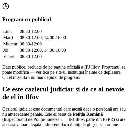
Program cu publicul
Luni
08:30-12:00
Marți
08:30-12:00, 14:00-16:00
Miercuri
08:30-12:00
Joi
08:30-12:00, 14:00-16:00
Vineri
08:30-12:00
Date publice, preluate de pe pagina oficială a IPJ
Ilfov
. Programul se
poate modifica — verifică pe site-ul instituției înainte de deplasare.
Cu eGhișeul.ro nu mai depinzi de program.
Ce este cazierul judiciar și de ce ai nevoie
de el în
Ilfov
Cazierul judiciar este documentul care atestă dacă o persoană are sau
nu antecedente penale. Este eliberat de
Poliția Română
(Inspectoratul de Poliție Județean — IPJ
Ilfov
, parte din IGPR) și are
aceeași valoare legală indiferent dacă îl obții la ghișeu sau online