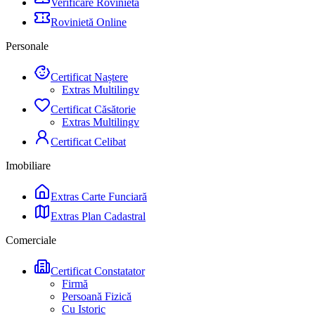
Verificare Rovinietă
Rovinietă Online
Personale
Certificat Naștere
Extras Multilingv
Certificat Căsătorie
Extras Multilingv
Certificat Celibat
Imobiliare
Extras Carte Funciară
Extras Plan Cadastral
Comerciale
Certificat Constatator
Firmă
Persoană Fizică
Cu Istoric