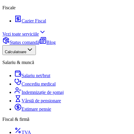
Fiscale
Cazier Fiscal
Vezi toate serviciile
Status comandă
Blog
Calculatoare
Salariu & muncă
Salariu net/brut
Concediu medical
Indemnizație de șomaj
Vârstă de pensionare
Estimare pensie
Fiscal & firmă
TVA