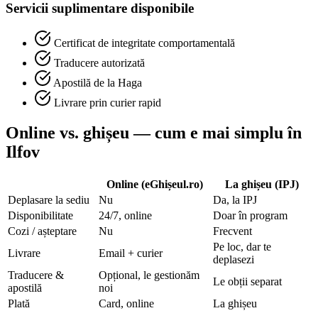
Servicii suplimentare disponibile
Certificat de integritate comportamentală
Traducere autorizată
Apostilă de la Haga
Livrare prin curier rapid
Online vs. ghișeu — cum e mai simplu în
Ilfov
Online (eGhișeul.ro)
La ghișeu (IPJ)
Deplasare la sediu
Nu
Da, la IPJ
Disponibilitate
24/7, online
Doar în program
Cozi / așteptare
Nu
Frecvent
Pe loc, dar te
Livrare
Email + curier
deplasezi
Traducere &
Opțional, le gestionăm
Le obții separat
apostilă
noi
Plată
Card, online
La ghișeu