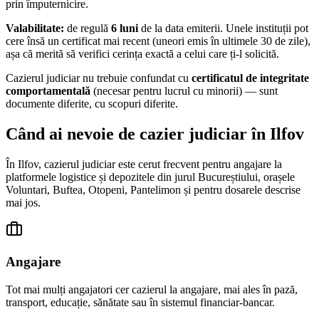
prin împuternicire.
Valabilitate:
de regulă
6 luni
de la data emiterii. Unele instituții pot
cere însă un certificat mai recent (uneori emis în ultimele 30 de zile),
așa că merită să verifici cerința exactă a celui care ți-l solicită.
Cazierul judiciar nu trebuie confundat cu
certificatul de integritate
comportamentală
(necesar pentru lucrul cu minorii) — sunt
documente diferite, cu scopuri diferite.
Când ai nevoie de cazier judiciar în
Ilfov
În
Ilfov
, cazierul judiciar este cerut frecvent pentru angajare la
platformele logistice și depozitele din jurul Bucureștiului, orașele
Voluntari, Buftea, Otopeni, Pantelimon
și pentru dosarele descrise
mai jos.
Angajare
Tot mai mulți angajatori cer cazierul la angajare, mai ales în pază,
transport, educație, sănătate sau în sistemul financiar-bancar.