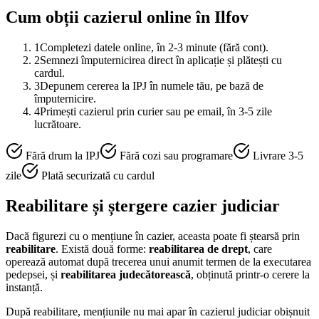
Cum obții cazierul online în
Ilfov
1
Completezi datele online, în 2-3 minute (fără cont).
2
Semnezi împuternicirea direct în aplicație și plătești cu
cardul.
3
Depunem cererea la IPJ în numele tău, pe bază de
împuternicire.
4
Primești cazierul prin curier sau pe email, în 3-5 zile
lucrătoare.
Fără drum la IPJ
Fără cozi sau programare
Livrare 3-5
zile
Plată securizată cu cardul
Reabilitare și ștergere cazier judiciar
Dacă figurezi cu o mențiune în cazier, aceasta poate fi ștearsă prin
reabilitare
. Există două forme:
reabilitarea de drept
, care
operează automat după trecerea unui anumit termen de la executarea
pedepsei, și
reabilitarea judecătorească
, obținută printr-o cerere la
instanță.
După reabilitare, mențiunile nu mai apar în cazierul judiciar obișnuit