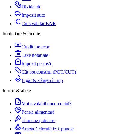
Dividende
Impozit auto
Curs valutar BNR
Imobiliare & credite
Credit ipotecar
Taxe notariale
Impozit pe casă
Cât pot construi (POT/CUT)
Jugăr & stânjen în mp
Juridic & altele
Mai e valabil documentul?
Pensie alimentară
Termene judiciare
Amendă circulație + puncte