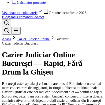
Calculator procente
Vezi toate calculatoarele
Gratuite, actualizate 2026
Blog
Status comandă
Contact
Acasă
Cazier Judiciar Online
București
Cazier judiciar
București
Cazier Judiciar Online
București
— Rapid, Fără
Drum la Ghișeu
București este capitala și cel mai mare oraș al României, cu cea mai
mare concentrare de angajatori, instituții publice și multinaționale.
Cazierul judiciar este cel mai cerut document aici — pentru angajări
(corporate, pază, transport, sistem bancar), concursuri, vize și dosare
administrative.
Prin eGhișeul.ro obții cazierul judiciar din
București
fără să stai la coadă: depunem cererea la IPJ
București
în numele tău