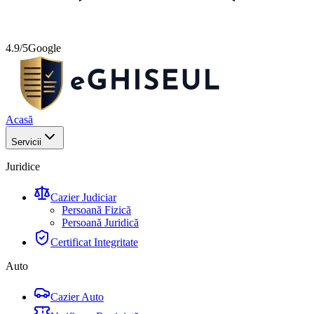
4.9/5
Google
Acasă
Servicii
Juridice
Cazier Judiciar
Persoană Fizică
Persoană Juridică
Certificat Integritate
Auto
Cazier Auto