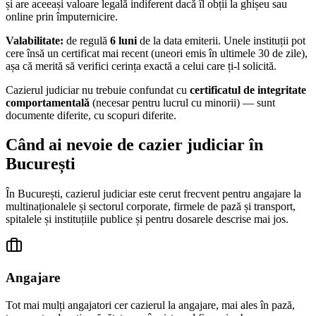
și are aceeași valoare legală indiferent dacă îl obții la ghișeu sau
online prin împuternicire.
Valabilitate:
de regulă
6 luni
de la data emiterii. Unele instituții pot
cere însă un certificat mai recent (uneori emis în ultimele 30 de zile),
așa că merită să verifici cerința exactă a celui care ți-l solicită.
Cazierul judiciar nu trebuie confundat cu
certificatul de integritate
comportamentală
(necesar pentru lucrul cu minorii) — sunt
documente diferite, cu scopuri diferite.
Când ai nevoie de cazier judiciar în
București
În
București
, cazierul judiciar este cerut frecvent pentru angajare la
multinaționalele și sectorul corporate, firmele de pază și transport,
spitalele și instituțiile publice
și pentru dosarele descrise mai jos.
Angajare
Tot mai mulți angajatori cer cazierul la angajare, mai ales în pază,