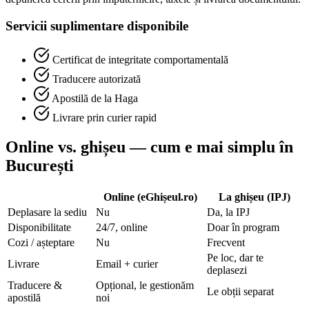
Servicii suplimentare disponibile
Certificat de integritate comportamentală
Traducere autorizată
Apostilă de la Haga
Livrare prin curier rapid
Online vs. ghișeu — cum e mai simplu în
București
Online (eGhișeul.ro)
La ghișeu (IPJ)
Deplasare la sediu
Nu
Da, la IPJ
Disponibilitate
24/7, online
Doar în program
Cozi / așteptare
Nu
Frecvent
Pe loc, dar te
Livrare
Email + curier
deplasezi
Traducere &
Opțional, le gestionăm
Le obții separat
apostilă
noi