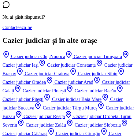
Nu ai găsit răspunsul?
Contactează-ne
Cazier judiciar și în alte orașe
Cazier judiciar
Cluj-Napoca
Cazier judiciar
Timișoara
Cazier judiciar
Iași
Cazier judiciar
Constanța
Cazier judiciar
Brașov
Cazier judiciar
Craiova
Cazier judiciar
Sibiu
Cazier judiciar
Oradea
Cazier judiciar
Arad
Cazier judiciar
Galați
Cazier judiciar
Ploiești
Cazier judiciar
Bacău
Cazier judiciar
Pitești
Cazier judiciar
Baia Mare
Cazier
judiciar
Suceava
Cazier judiciar
Târgu Mureș
Cazier judiciar
Buzău
Cazier judiciar
Reșița
Cazier judiciar
Drobeta-Turnu
Severin
Cazier judiciar
Zalău
Cazier judiciar
Slobozia
Cazier judiciar
Călărași
Cazier judiciar
Giurgiu
Cazier