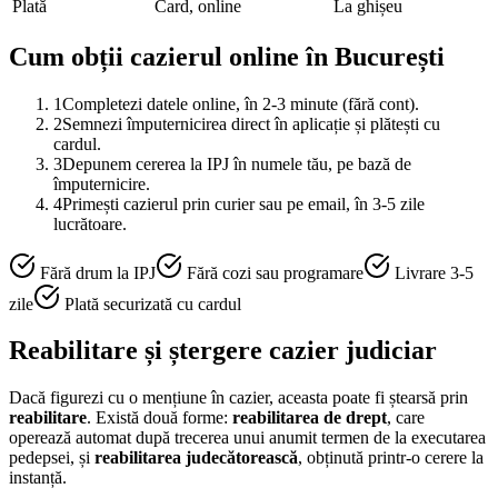
Plată
Card, online
La ghișeu
Cum obții cazierul online în
București
1
Completezi datele online, în 2-3 minute (fără cont).
2
Semnezi împuternicirea direct în aplicație și plătești cu
cardul.
3
Depunem cererea la IPJ în numele tău, pe bază de
împuternicire.
4
Primești cazierul prin curier sau pe email, în 3-5 zile
lucrătoare.
Fără drum la IPJ
Fără cozi sau programare
Livrare 3-5
zile
Plată securizată cu cardul
Reabilitare și ștergere cazier judiciar
Dacă figurezi cu o mențiune în cazier, aceasta poate fi ștearsă prin
reabilitare
. Există două forme:
reabilitarea de drept
, care
operează automat după trecerea unui anumit termen de la executarea
pedepsei, și
reabilitarea judecătorească
, obținută printr-o cerere la
instanță.