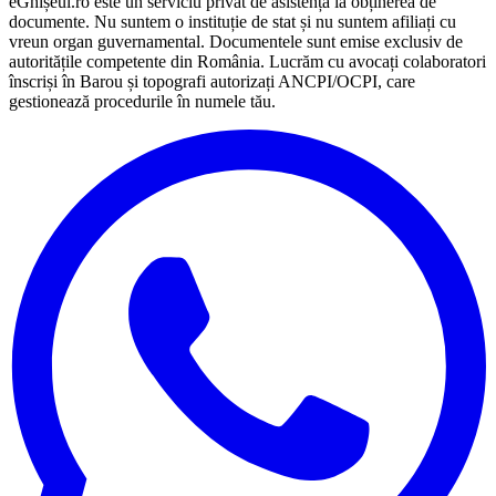
eGhișeul.ro este un serviciu privat de asistență la obținerea de
documente. Nu suntem o instituție de stat și nu suntem afiliați cu
vreun organ guvernamental. Documentele sunt emise exclusiv de
autoritățile competente din România. Lucrăm cu avocați colaboratori
înscriși în Barou și topografi autorizați ANCPI/OCPI, care
gestionează procedurile în numele tău.