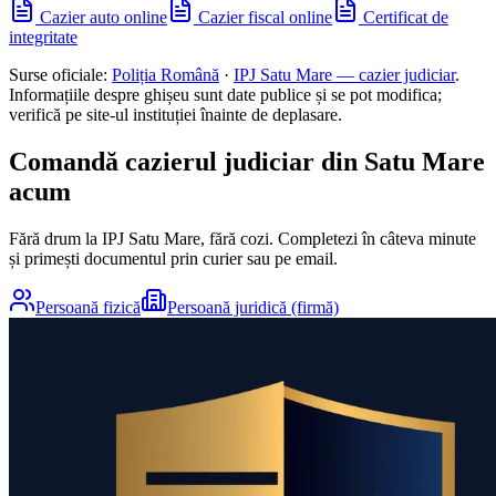
Cazier auto online
Cazier fiscal online
Certificat de
integritate
Surse oficiale:
Poliția Română
·
IPJ
Satu Mare
— cazier judiciar
.
Informațiile despre ghișeu sunt date publice și se pot modifica;
verifică pe site-ul instituției înainte de deplasare.
Comandă cazierul judiciar din
Satu Mare
acum
Fără drum la IPJ
Satu Mare
, fără cozi. Completezi în câteva minute
și primești documentul prin curier sau pe email.
Persoană fizică
Persoană juridică (firmă)