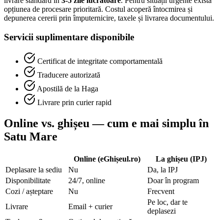
livrare standard în
3-5 zile lucrătoare
. Pentru situații urgente există
opțiunea de procesare prioritară. Costul acoperă întocmirea și
depunerea cererii prin împuternicire, taxele și livrarea documentului.
Servicii suplimentare disponibile
Certificat de integritate comportamentală
Traducere autorizată
Apostilă de la Haga
Livrare prin curier rapid
Online vs. ghișeu — cum e mai simplu în
Satu Mare
Online (eGhișeul.ro)
La ghișeu (IPJ)
Deplasare la sediu
Nu
Da, la IPJ
Disponibilitate
24/7, online
Doar în program
Cozi / așteptare
Nu
Frecvent
Pe loc, dar te
Livrare
Email + curier
deplasezi