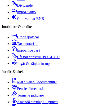
Dividende
Impozit auto
Curs valutar BNR
Imobiliare & credite
Credit ipotecar
Taxe notariale
Impozit pe casă
Cât pot construi (POT/CUT)
Jugăr & stânjen în mp
Juridic & altele
Mai e valabil documentul?
Pensie alimentară
Termene judiciare
Amendă circulație + puncte