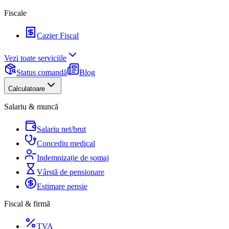
Fiscale
Cazier Fiscal
Vezi toate serviciile
Status comandă
Blog
Calculatoare
Salariu & muncă
Salariu net/brut
Concediu medical
Indemnizație de șomaj
Vârstă de pensionare
Estimare pensie
Fiscal & firmă
TVA