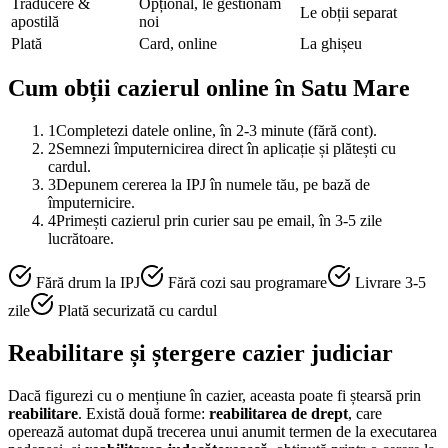
Traducere &
Opțional, le gestionăm
Le obții separat
apostilă
noi
Plată
Card, online
La ghișeu
Cum obții cazierul online în
Satu Mare
1
Completezi datele online, în 2-3 minute (fără cont).
2
Semnezi împuternicirea direct în aplicație și plătești cu
cardul.
3
Depunem cererea la IPJ în numele tău, pe bază de
împuternicire.
4
Primești cazierul prin curier sau pe email, în 3-5 zile
lucrătoare.
Fără drum la IPJ
Fără cozi sau programare
Livrare 3-5
zile
Plată securizată cu cardul
Reabilitare și ștergere cazier judiciar
Dacă figurezi cu o mențiune în cazier, aceasta poate fi ștearsă prin
reabilitare
. Există două forme:
reabilitarea de drept
, care
operează automat după trecerea unui anumit termen de la executarea