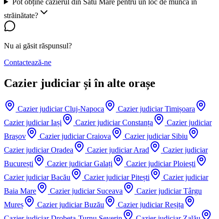
Pot obține cazierul din Satu Mare pentru un loc de muncă în
străinătate?
Nu ai găsit răspunsul?
Contactează-ne
Cazier judiciar și în alte orașe
Cazier judiciar
Cluj-Napoca
Cazier judiciar
Timișoara
Cazier judiciar
Iași
Cazier judiciar
Constanța
Cazier judiciar
Brașov
Cazier judiciar
Craiova
Cazier judiciar
Sibiu
Cazier judiciar
Oradea
Cazier judiciar
Arad
Cazier judiciar
București
Cazier judiciar
Galați
Cazier judiciar
Ploiești
Cazier judiciar
Bacău
Cazier judiciar
Pitești
Cazier judiciar
Baia Mare
Cazier judiciar
Suceava
Cazier judiciar
Târgu
Mureș
Cazier judiciar
Buzău
Cazier judiciar
Reșița
Cazier judiciar
Drobeta-Turnu Severin
Cazier judiciar
Zalău