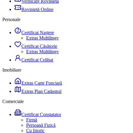
Verificare Rovinietă
Rovinietă Online
Personale
Certificat Naștere
Extras Multilingv
Certificat Căsătorie
Extras Multilingv
Certificat Celibat
Imobiliare
Extras Carte Funciară
Extras Plan Cadastral
Comerciale
Certificat Constatator
Firmă
Persoană Fizică
Cu Istoric