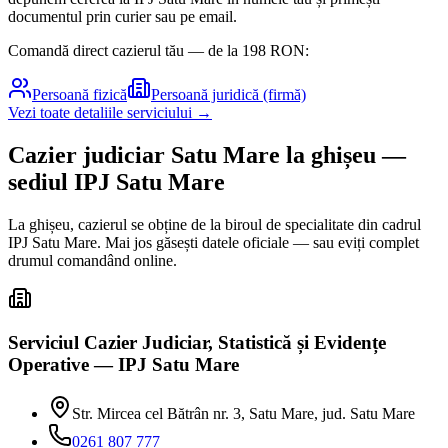
documentul prin curier sau pe email.
Comandă direct cazierul tău — de la
198
RON:
Persoană fizică
Persoană juridică (firmă)
Vezi toate detaliile serviciului →
Cazier judiciar
Satu Mare
la ghișeu
—
sediul IPJ Satu Mare
La ghișeu, cazierul se obține de la biroul de specialitate din cadrul
IPJ
Satu Mare
. Mai jos găsești datele oficiale — sau eviți complet
drumul comandând online.
Serviciul Cazier Judiciar, Statistică și Evidențe
Operative — IPJ Satu Mare
Str. Mircea cel Bătrân nr. 3, Satu Mare, jud. Satu Mare
0261 807 777