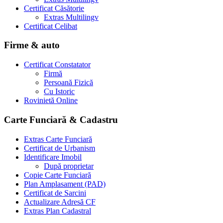
Certificat Căsătorie
Extras Multilingv
Certificat Celibat
Firme & auto
Certificat Constatator
Firmă
Persoană Fizică
Cu Istoric
Rovinietă Online
Carte Funciară & Cadastru
Extras Carte Funciară
Certificat de Urbanism
Identificare Imobil
După proprietar
Copie Carte Funciară
Plan Amplasament (PAD)
Certificat de Sarcini
Actualizare Adresă CF
Extras Plan Cadastral