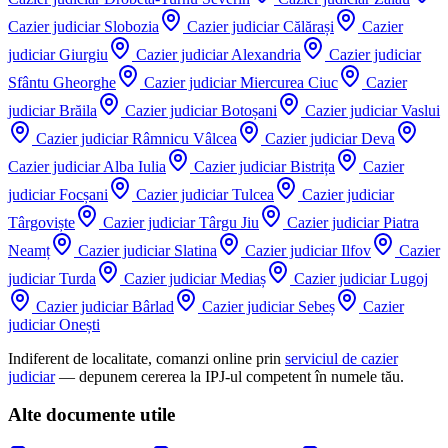
Cazier judiciar
Slobozia
Cazier judiciar
Călărași
Cazier
judiciar
Giurgiu
Cazier judiciar
Alexandria
Cazier judiciar
Sfântu Gheorghe
Cazier judiciar
Miercurea Ciuc
Cazier
judiciar
Brăila
Cazier judiciar
Botoșani
Cazier judiciar
Vaslui
Cazier judiciar
Râmnicu Vâlcea
Cazier judiciar
Deva
Cazier judiciar
Alba Iulia
Cazier judiciar
Bistrița
Cazier
judiciar
Focșani
Cazier judiciar
Tulcea
Cazier judiciar
Târgoviște
Cazier judiciar
Târgu Jiu
Cazier judiciar
Piatra
Neamț
Cazier judiciar
Slatina
Cazier judiciar
Ilfov
Cazier
judiciar
Turda
Cazier judiciar
Mediaș
Cazier judiciar
Lugoj
Cazier judiciar
Bârlad
Cazier judiciar
Sebeș
Cazier
judiciar
Onești
Indiferent de localitate, comanzi online prin
serviciul de cazier
judiciar
— depunem cererea la IPJ-ul competent în numele tău.
Alte documente utile