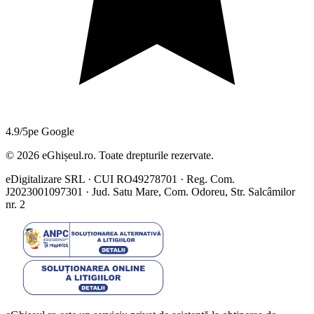
4.9/5
pe Google
©
2026
eGhișeul.ro. Toate drepturile rezervate.
eDigitalizare SRL · CUI RO49278701 · Reg. Com.
J2023001097301 · Jud. Satu Mare, Com. Odoreu, Str. Salcâmilor
nr. 2