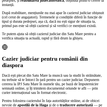
pedepsei, și
reabilitarea judecătorească
, obținută printr-o cerere la
instanță.
După reabilitare, mențiunile nu mai apar în cazierul judiciar obișnuit
(cel cerut de angajatori). Termenele și condițiile diferă în funcție de
tipul și durata pedepsei, așa că, dacă nu ești sigur de situația ta,
primul pas este să obții cazierul și să verifici ce mențiuni există.
Te putem ajuta să obții cazierul judiciar din
Satu Mare
pentru a
verifica situația ta actuală, rapid și fără drum la ghișeu.
Cazier judiciar pentru românii din
diaspora
Dacă ești plecat din
Satu Mare
la muncă sau la studii în străinătate,
nu trebuie să te întorci în țară pentru un cazier judiciar. Depunem
cererea la IPJ
Satu Mare
în numele tău, pe bază de împuternicire
semnată online, și îți trimitem documentul oriunde te afli — prin
curier internațional sau în format electronic.
Pentru folosirea cazierului în fața autorităților străine, ai de obicei
nevoie de
apostilă de la Haga
și de o
traducere autorizată
— pe