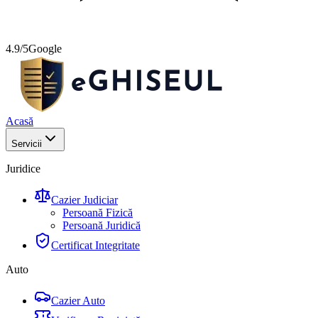
4.9/5
Google
Acasă
Servicii
Juridice
Cazier Judiciar
Persoană Fizică
Persoană Juridică
Certificat Integritate
Auto
Cazier Auto