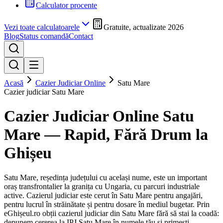
Calculator procente
Vezi toate calculatoarele
Gratuite, actualizate 2026
Blog
Status comandă
Contact
Acasă
Cazier Judiciar Online
Satu Mare
Cazier judiciar
Satu Mare
Cazier Judiciar Online
Satu
Mare
— Rapid, Fără Drum la
Ghișeu
Satu Mare, reședința județului cu același nume, este un important
oraș transfrontalier la granița cu Ungaria, cu parcuri industriale
active. Cazierul judiciar este cerut în Satu Mare pentru angajări,
pentru lucrul în străinătate și pentru dosare în mediul bugetar.
Prin
eGhișeul.ro obții cazierul judiciar din
Satu Mare
fără să stai la coadă:
depunem cererea la IPJ
Satu Mare
în numele tău și primești