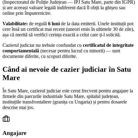
(Inspectoratul de Poliție Județean — IPJ
Satu Mare
, parte din IGPR)
și are aceeași valoare legală indiferent dacă îl obții la ghișeu sau
online prin împuternicire.
Valabilitate:
de regulă
6 luni
de la data emiterii. Unele instituții pot
cere însă un certificat mai recent (uneori emis în ultimele 30 de zile),
așa că merită să verifici cerința exactă a celui care ți-l solicită.
Cazierul judiciar nu trebuie confundat cu
certificatul de integritate
comportamentală
(necesar pentru lucrul cu minorii) — sunt
documente diferite, cu scopuri diferite.
Când ai nevoie de cazier judiciar în
Satu
Mare
În
Satu Mare
, cazierul judiciar este cerut frecvent pentru angajare la
firmele din parcurile industriale Satu Mare, spitalul județean,
instituțiile transfrontaliere (granița cu Ungaria)
și pentru dosarele
descrise mai jos.
Angajare